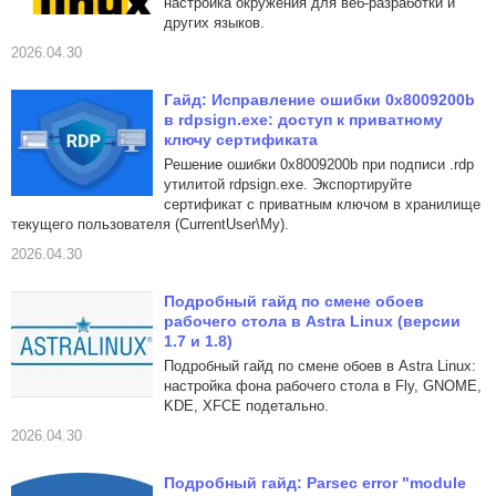
настройка окружения для веб-разработки и
других языков.
2026.04.30
Гайд: Исправление ошибки 0x8009200b
в rdpsign.exe: доступ к приватному
ключу сертификата
Решение ошибки 0x8009200b при подписи .rdp
утилитой rdpsign.exe. Экспортируйте
сертификат с приватным ключом в хранилище
текущего пользователя (CurrentUser\My).
2026.04.30
Подробный гайд по смене обоев
рабочего стола в Astra Linux (версии
1.7 и 1.8)
Подробный гайд по смене обоев в Astra Linux:
настройка фона рабочего стола в Fly, GNOME,
KDE, XFCE подетально.
2026.04.30
Подробный гайд: Parsec error "module