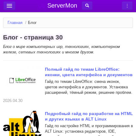
ServerMon
Добавить сервер
Главная
/
Блог
Мониторинг серверов
Блог - страница 30
Новости
Блог о мире компьютерных игр, технологиях, компьютерном
Блог
железе, сетевых технологиях и многом другом.
Статьи
Форум
Полный гайд по темам LibreOffice:
иконки, цвета интерфейса и документов
Вход в аккаунт
Гайд по темам LibreOffice: смена иконок,
цветов интерфейса и документов. Установка
расширений, тёмный режим, решение проблем.
2026.04.30
Подробный гайд по разработке на HTML
и других языках в ALT Linux
Гайд по настройке HTML и программирования в
ALT Linux: установка редакторов, IDE,