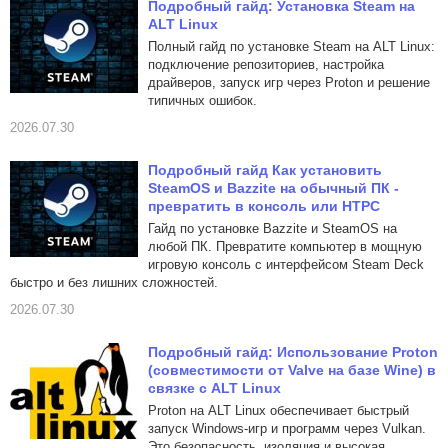
Подробный гайд: Установка Steam на
ALT Linux
Полный гайд по установке Steam на ALT Linux:
подключение репозиториев, настройка
драйверов, запуск игр через Proton и решение
типичных ошибок.
2026.07.30
Подробный гайд Как установить
SteamOS и Bazzite на обычный ПК -
превратить в консоль или HTPC
Гайд по установке Bazzite и SteamOS на
любой ПК. Превратите компьютер в мощную
игровую консоль с интерфейсом Steam Deck
быстро и без лишних сложностей.
2026.07.30
Подробный гайд: Использование Proton
(совместимости от Valve на базе Wine) в
связке с ALT Linux
Proton на ALT Linux обеспечивает быстрый
запуск Windows-игр и программ через Vulkan.
Это безопасность, изоляция и высокая