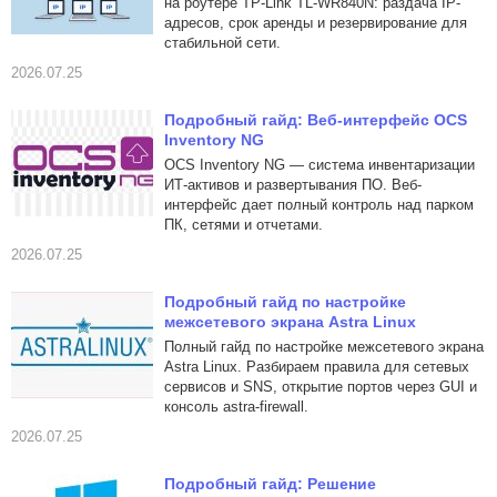
на роутере TP-Link TL-WR840N: раздача IP-
адресов, срок аренды и резервирование для
стабильной сети.
2026.07.25
Подробный гайд: Веб-интерфейс OCS
Inventory NG
OCS Inventory NG — система инвентаризации
ИТ-активов и развертывания ПО. Веб-
интерфейс дает полный контроль над парком
ПК, сетями и отчетами.
2026.07.25
Подробный гайд по настройке
межсетевого экрана Astra Linux
Полный гайд по настройке межсетевого экрана
Astra Linux. Разбираем правила для сетевых
сервисов и SNS, открытие портов через GUI и
консоль astra-firewall.
2026.07.25
Подробный гайд: Решение