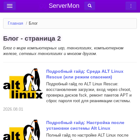
ServerMon
Добавить сервер
Главная
/
Блог
Мониторинг серверов
Блог - страница 2
Новости
Блог о мире компьютерных игр, технологиях, компьютерном
Блог
железе, сетевых технологиях и многом другом.
Статьи
Форум
Подробный гайд: Среда ALT Linux
Rescue (или режим спасения)
Вход в аккаунт
Подробный гайд по ALT Linux Rescue:
восстановление загрузки, вход через chroot,
проверка дисков fsck, ремонт пакетов APT и
сброс пароля root для реанимации системы.
2026.08.01
Подробный гайд: Настройка после
установки системы Alt Linux
Полный гайд по настройке ALT Linux после