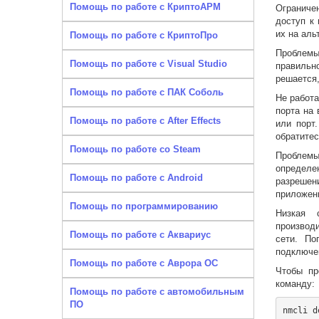
Помощь по работе с КриптоАРМ
Ограниче
доступ к
их на аль
Помощь по работе с КриптоПро
Проблемы
Помощь по работе с Visual Studio
правильн
решается,
Помощь по работе с ПАК Соболь
Не работа
порта на
Помощь по работе с After Effects
или порт
обратитес
Помощь по работе со Steam
Проблемы
определе
Помощь по работе с Android
разрешен
приложени
Помощь по программированию
Низкая 
производ
Помощь по работе с Аквариус
сети. По
подключен
Помощь по работе с Аврора ОС
Чтобы пр
команду:
Помощь по работе с автомобильным
ПО