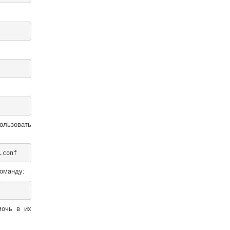
:
ользовать
оманду:
мочь в их