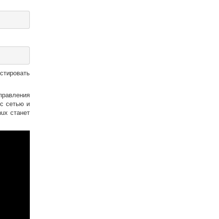
стировать
правления
с сетью и
ux станет