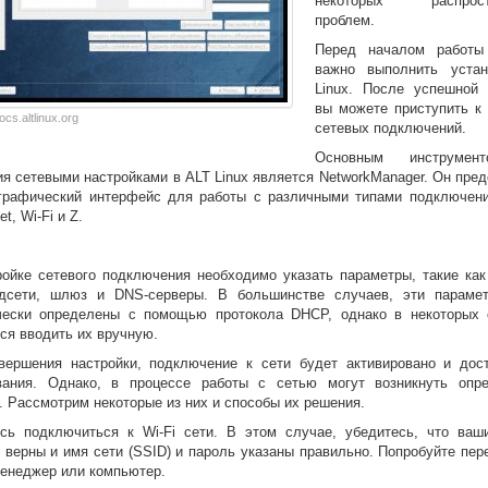
некоторых распрост
проблем.
Перед началом работы
важно выполнить уста
Linux. После успешной 
вы можете приступить к 
cs.altlinux.org
сетевых подключений.
Основным инструмен
я сетевыми настройками в ALT Linux является NetworkManager. Он пре
графический интерфейс для работы с различными типами подключени
et, Wi-Fi и Z.
ройке сетевого подключения необходимо указать параметры, такие как 
дсети, шлюз и DNS-серверы. В большинстве случаев, эти параме
чески определены с помощью протокола DHCP, однако в некоторых 
ся вводить их вручную.
вершения настройки, подключение к сети будет активировано и дос
вания. Однако, в процессе работы с сетью могут возникнуть опр
 Рассмотрим некоторые из них и способы их решения.
сь подключиться к Wi-Fi сети. В этом случае, убедитесь, что ваш
 верны и имя сети (SSID) и пароль указаны правильно. Попробуйте пер
менеджер или компьютер.