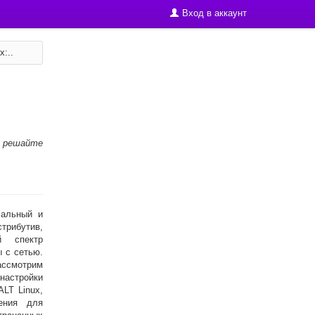
Вход в аккаунт
x:..
 решайте
сальный и
бутив,
й спектр
 с сетью.
ассмотрим
астройки
LT Linux,
ения для