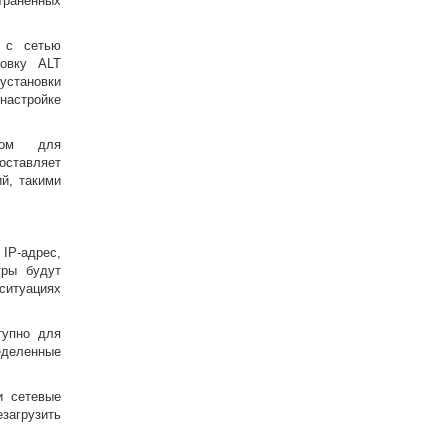
раненных
 с сетью
новку ALT
установки
настройке
том для
доставляет
й, такими
IP-адрес,
тры будут
ситуациях
тупно для
еделенные
и сетевые
езагрузить