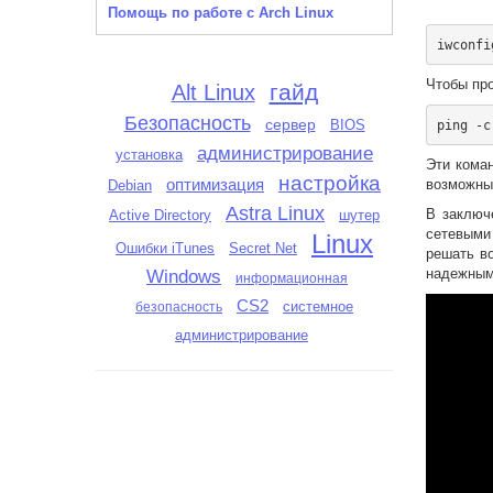
Помощь по работе с Arch Linux
Чтобы про
гайд
Alt Linux
Безопасность
сервер
BIOS
администрирование
установка
Эти кома
настройка
оптимизация
возможны
Debian
Astra Linux
В заключ
Active Directory
шутер
сетевыми
Linux
Ошибки iTunes
Secret Net
решать в
надежным
Windows
информационная
CS2
системное
безопасность
администрирование