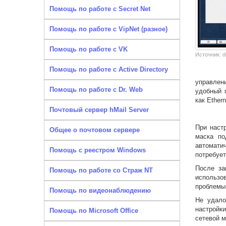
Помощь по работе с Secret Net
Помощь по работе с VipNet (разное)
Помощь по работе с VK
Источник: do
Помощь по работе с Active Directory
управлени
Помощь по работе с Dr. Web
удобный 
как Ethern
Почтовый сервер hMail Server
При наст
Общее о почтовом сервере
маска по
автомати
Помощь с реестром Windows
потребует
После за
Помощь по работе со Страж NT
использо
проблемы.
Помощь по видеонаблюдению
Не удало
настройки
Помощь по Microsoft Office
сетевой 