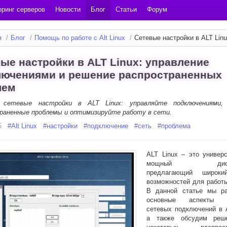
ринг серверов
Новости
Блог
Статьи
Форум
я
/
Блог
/
Помощь по работе с Alt Linux
/
Сетевые настройки в ALT Linu
ые настройки в ALT Linux: управление
лючениями и решение распространенных
лем
 сетевые настройки в ALT Linux: управляйте подключениями,
раненные проблемы и оптимизируйте работу в сети.
5
#
Alt Linux
#
настройки
#
подключение
#
сеть
#
проблема
ALT Linux – это универ
мощный дистри
предлагающий широки
возможностей для работы
В данной статье мы р
основные аспекты н
сетевых подключений в A
а также обсудим реш