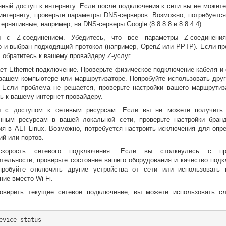
нный доступ к интернету. Если после подключения к сети вы не можете
 интернету, проверьте параметры DNS-серверов. Возможно, потребуется
тернативные, например, на DNS-серверы Google (8.8.8.8 и 8.8.4.4).
 с Z-соединением. Убедитесь, что все параметры Z-соединени
о и выбран подходящий протокол (например, OpenZ или PPTP). Если пр
 обратитесь к вашему провайдеру Z-услуг.
ет Ethernet-подключение. Проверьте физическое подключение кабеля и
 вашем компьютере или маршрутизаторе. Попробуйте использовать друг
. Если проблема не решается, проверьте настройки вашего маршрутиз
ь к вашему интернет-провайдеру.
 с доступом к сетевым ресурсам. Если вы не можете получить
нным ресурсам в вашей локальной сети, проверьте настройки бран
ия в ALT Linux. Возможно, потребуется настроить исключения для опр
й или портов.
скорость сетевого подключения. Если вы столкнулись с пр
ительности, проверьте состояние вашего оборудования и качество подк
пробуйте отключить другие устройства от сети или использовать 
ие вместо Wi-Fi.
оверить текущее сетевое подключение, вы можете использовать 