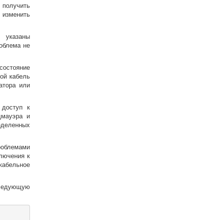
 получить
 изменить
я указаны
облема не
 состояние
ой кабель
атора или
 доступ к
дмауэра и
еделенных
облемами
лючения к
кабельное
следующую