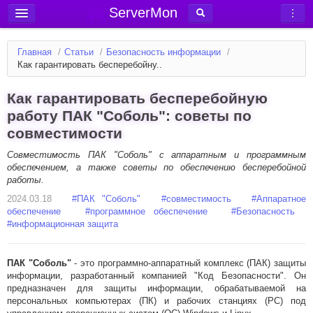
ServerMon
Добавить сервер
Главная
/
Статьи
/
Безопасность информации
/
Мониторинг серверов
Как гарантировать бесперебойну..
Новости
Как гарантировать бесперебойную
Блог
работу ПАК "Соболь": советы по
совместимости
Статьи
Форум
Совместимость ПАК "Соболь" с аппаратным и программным
обеспечением, а также советы по обеспечению бесперебойной
работы.
Вход в аккаунт
2024.03.18
#
ПАК "Соболь"
#
совместимость
#
Аппаратное
обеспечение
#
программное обеспечение
#
Безопасность
#
информационная защита
ПАК "Соболь"
- это программно-аппаратный комплекс (ПАК) защиты
информации, разработанный компанией "Код Безопасности". Он
предназначен для защиты информации, обрабатываемой на
персональных компьютерах (ПК) и рабочих станциях (РС) под