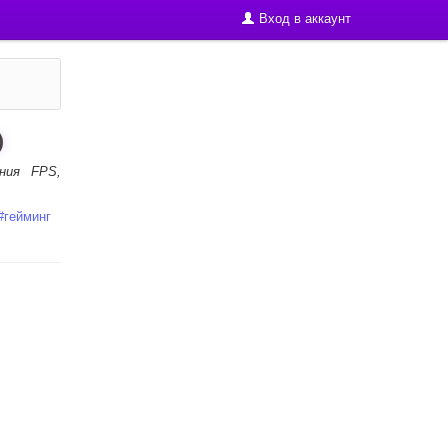
Вход в аккаунт
)
ния FPS,
#
гейминг