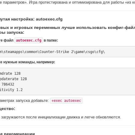
е параметров». Игра протестирована и оптимизирована для работы «из к
утая настройка: autoexec.cfg
евых и игровых переменных лучше использовать конфиг-файл
ры запуска:
йте файл
autoexec.cfg
в папке:
те нужные команды, например:
аметрах запуска добавьте:
+exec autoexec
ество:
 загружаются после инициализации движка и легче обновляются.
е рекомендации