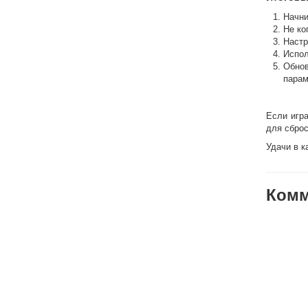
Начни
Не ко
Настр
Испо
Обнов
парам
Если игр
для сброс
Удачи в к
Комм