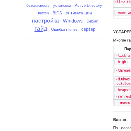
allow_th
установка
Active Directory
безопасность
оптимизация
шутер
BIOS
+exec a
настройка
Windows
Debian
гайд
сервер
Ошибки iTunes
УСТАРЕ
Многие га
Пар
-tickra
-high
-thread
-d3d9ex
nod3d9ex
-heapsi
-refres
-insecu
Важно:
По слов