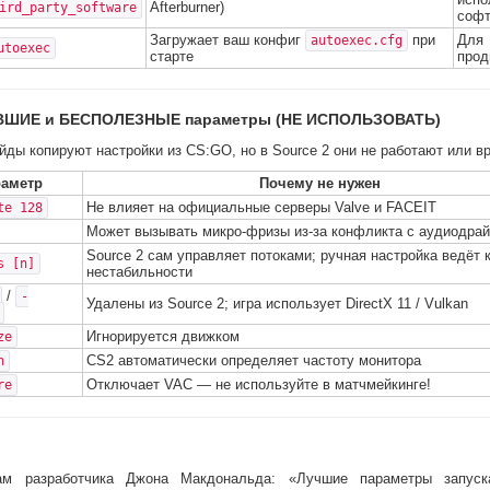
Afterburner)
ird_party_software
соф
Загружает ваш конфиг
при
Для
autoexec.cfg
utoexec
старте
прод
ВШИЕ и БЕСПОЛЕЗНЫЕ параметры (НЕ ИСПОЛЬЗОВАТЬ)
йды копируют настройки из CS:GO, но в Source 2 они не работают или вр
аметр
Почему не нужен
Не влияет на официальные серверы Valve и FACEIT
te 128
Может вызывать микро-фризы из-за конфликта с аудиодра
Source 2 сам управляет потоками; ручная настройка ведёт 
s [n]
нестабильности
/
-
Удалены из Source 2; игра использует DirectX 11 / Vulkan
Игнорируется движком
ze
CS2 автоматически определяет частоту монитора
h
Отключает VAC — не используйте в матчмейкинге!
re
ам разработчика Джона Макдональда: «Лучшие параметры запус