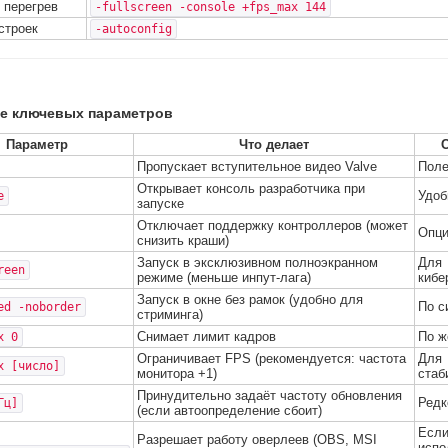
/ перегрев
-fullscreen -console +fps_max 144
строек
-autoconfig
е ключевых параметров
Параметр
Что делает
С
Пропускает вступительное видео Valve
Поле
Открывает консоль разработчика при
Удоб
e
запуске
Отключает поддержку контроллеров (может
Опци
снизить краши)
Запуск в эксклюзивном полноэкранном
Для
reen
режиме (меньше инпут-лага)
кибе
Запуск в окне без рамок (удобно для
По с
ed -noborder
стриминга)
Снимает лимит кадров
По ж
x 0
Ограничивает FPS (рекомендуется: частота
Для
x [число]
монитора +1)
стаб
Принудительно задаёт частоту обновления
Редк
Гц]
(если автоопределение сбоит)
Есл
Разрешает работу оверлеев (OBS, MSI
испо