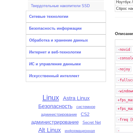
Ноутбук 
Твердотельные накопители SSD
Сброс на
Сетевые технологии
Безопасность информации
Описани
Обработка и хранение данных
-novid
Интернет и веб-технологии
-consol
ИС и управление данными
-nojoy
Искусственный интеллект
-fullsc
-window
Linux
Astra Linux
+fps_ma
Безопасность
системное
+fps_ma
CS2
администрирование
-freq [
администрирование
Secret Net
Alt Linux
-
информационная