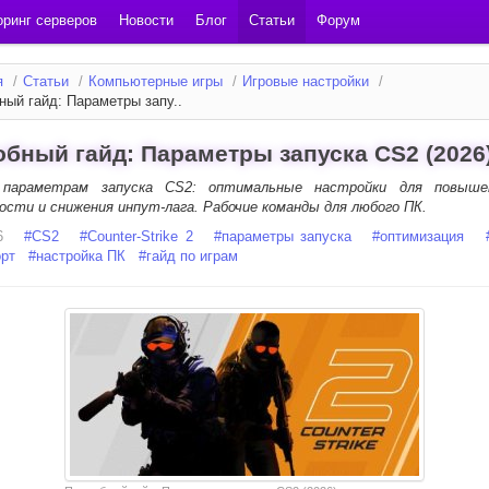
ринг серверов
Новости
Блог
Статьи
Форум
я
/
Статьи
/
Компьютерные игры
/
Игровые настройки
/
ный гайд: Параметры запу..
бный гайд: Параметры запуска CS2 (2026
 параметрам запуска CS2: оптимальные настройки для повыше
ости и снижения инпут-лага. Рабочие команды для любого ПК.
6
#
CS2
#
Counter-Strike 2
#
параметры запуска
#
оптимизация
орт
#
настройка ПК
#
гайд по играм