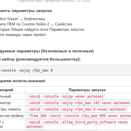
Подробный гайд: Параметры запуска CS2 (2026)
авить параметры запуска
йте Steam → Библиотека
ите ПКМ по Counter-Strike 2 → Свойства
ладке Общие найдите поле Параметры запуска
те команды через пробел
дуемые параметры (безопасные и полезные)
 набор (рекомендуется большинству):
ариям использования:
енарий
Параметры запуска
альный
-novid -console -nojoy +exec autoexec
онитор
-novid -console -nojoy +fps_max 145 +exec autoexec
/ без лимита
-novid -console -nojoy +fps_max 0 +exec autoexec
ро-настройка)
-freq 360 -novid -console +fps_max 999 +exec autoe
/ с
-novid -console -allow_third_party_software +exec
ми
autoexec