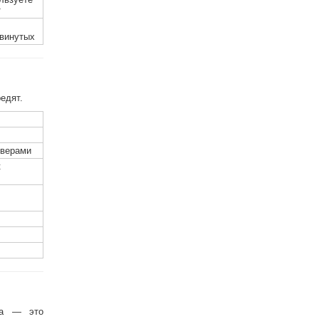
т
винутых
едят.
йверами
к
ка — это