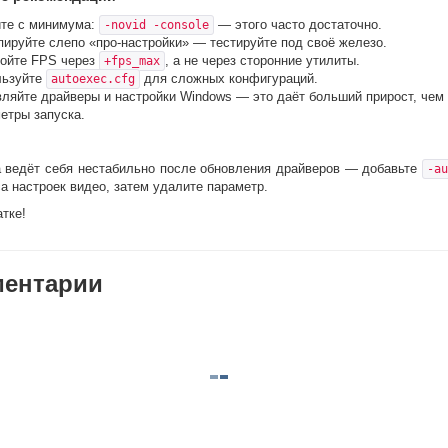
те с минимума:
— этого часто достаточно.
-novid -console
пируйте слепо «про-настройки» — тестируйте под своё железо.
ойте FPS через
, а не через сторонние утилиты.
+fps_max
льзуйте
для сложных конфигураций.
autoexec.cfg
ляйте драйверы и настройки Windows — это даёт больший прирост, чем
етры запуска.
а ведёт себя нестабильно после обновления драйверов — добавьте
-au
а настроек видео, затем удалите параметр.
атке!
ентарии