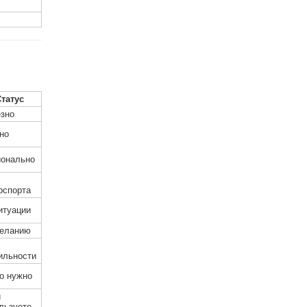
татус
зно
но
онально
рспорта
итуации
еланию
ильности
о нужно
и
льзуете