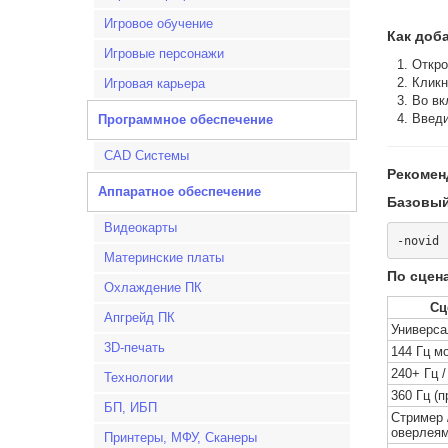
Игровое обучение
Как доб
Игровые персонажи
Откро
Кликн
Игровая карьера
Во вк
Введи
Программное обеспечение
CAD Системы
Рекомен
Аппаратное обеспечение
Базовый
Видеокарты
Материнские платы
По сцен
Охлаждение ПК
Сц
Апгрейд ПК
Универс
3D-печать
144 Гц м
240+ Гц 
Технологии
360 Гц (п
БП, ИБП
Стример 
оверлея
Принтеры, МФУ, Сканеры