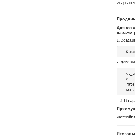
отсутстви
Продвин
Для сет
парамет
1. Созда
2. Добавь
   cl_cmdrate 128

   cl_updaterate 128

   rate 786432

В пар
Преимущ
настройки
Итоговы