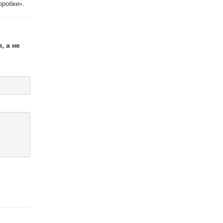
оробки».
, а не