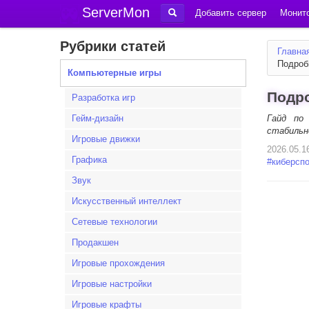
ServerMon
Добавить сервер
Монито
Рубрики статей
Главна
Подроб
Компьютерные игры
Подро
Разработка игр
Гейм-дизайн
Гайд по
стабильн
Игровые движки
2026.05.1
Графика
#
киберсп
Звук
Искусственный интеллект
Сетевые технологии
Продакшен
Игровые прохождения
Игровые настройки
Игровые крафты