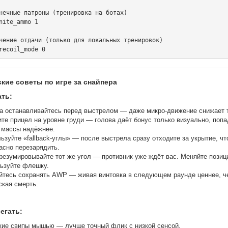
нечные патроны (тренировка на ботах)

nite_ammo 1

чение отдачи (только для локальных тренировок)

ские советы по игре за снайпера
ать:
а останавливайтесь перед выстрелом — даже микро-движение снижает 
те прицел на уровне груди — голова даёт бонус только визуально, попа
 массы надёжнее.
ьзуйте «fallback-углы» — после выстрела сразу отходите за укрытие, ч
асно перезарядить.
резумировывайте тот же угол — противник уже ждёт вас. Меняйте позиц
ьзуйте флешку.
йтесь сохранять AWP — живая винтовка в следующем раунде ценнее, ч
ская смерть.
егать:
ие свипы мышью — лучше точный флик с низкой сенсой.