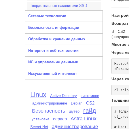
Твердотельные накопители SSD
Настрой
Сетевые технологии
Возврат
Безопасность информации
В CS2 п
(полупроз
Обработка и хранение данных
Многие 
Интернет и веб-технологии
Через м
ИС и управление данными
Настрой
Искусственный интеллект
Через к
Linux
Active Directory
системное
Толщина
CS2
администрирование
Debian
гайд
Безопасность
шутер
# Толщи
cl_cros
Astra Linux
сервер
установка
администрирование
Secret Net
# Цвет 