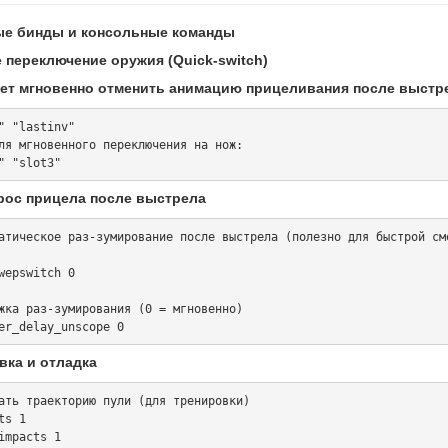
е бинды и консольные команды
 переключение оружия (Quick-switch)
ет мгновенно отменить анимацию прицеливания после выстр
" "lastinv"

ля мгновенного переключения на нож:

рос прицела после выстрела
атическое раз-зумирование после выстрела (полезно для быстрой см
wepswitch 0

жка раз-зумирования (0 = мгновенно)

вка и отладка
ать траекторию пули (для тренировки)

s 1

impacts 1
