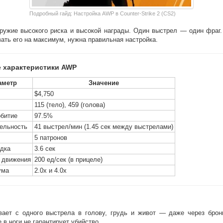
Подробный гайд: Настройка AWP в Counter-Strike 2 (CS2)
ужие высокого риска и высокой награды. Один выстрел — один фраг.
ать его на максимум, нужна правильная настройка.
 характеристики AWP
аметр
Значение
$4,750
115 (тело), 459 (голова)
битие
97.5%
ельность
41 выстрел/мин (1.45 сек между выстрелами)
5 патронов
дка
3.6 сек
 движения
200 ед/сек (в прицеле)
ума
2.0x и 4.0x
ает с одного выстрела в голову, грудь и живот — даже через брон
 в ноги не гарантирует убийство.