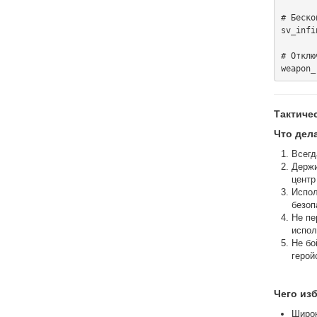
# Беско
sv_infi
# Отклю
Тактиче
Что дел
Всегд
Держи
центр
Испол
безоп
Не пе
испол
Не бо
герой
Чего изб
Широк