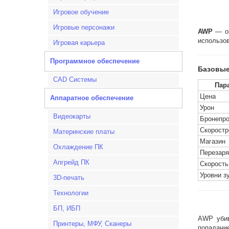
Игровое обучение
Игровые персонажи
AWP
— ор
использов
Игровая карьера
Программное обеспечение
Базовые
CAD Системы
Пар
Цена
Аппаратное обеспечение
Урон
Видеокарты
Бронепро
Скоростр
Материнские платы
Магазин
Охлаждение ПК
Перезаря
Апгрейд ПК
Скорость
Уровни з
3D-печать
Технологии
БП, ИБП
AWP убив
Принтеры, МФУ, Сканеры
попадание