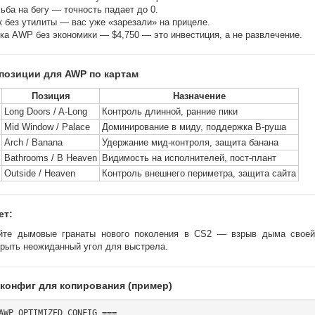
ьба на бегу — точность падает до 0.
к без утилиты — вас уже «зарезали» на прицеле.
ка AWP без экономики — $4,750 — это инвестиция, а не развлечение.
позиции для AWP по картам
Позиция
Назначение
Long Doors / A-Long
Контроль длинной, ранние пики
Mid Window / Palace
Доминирование в миду, поддержка B-руша
Arch / Banana
Удержание мид-контроля, защита банана
Bathrooms / B Heaven
Видимость на исполнителей, пост-плант
Outside / Heaven
Контроль внешнего периметра, защита сайта
ет:
йте дымовые гранаты нового поколения в CS2 — взрыв дыма своей
крыть неожиданный угол для выстрела.
конфиг для копирования (пример)
AWP OPTIMIZED CONFIG ===
