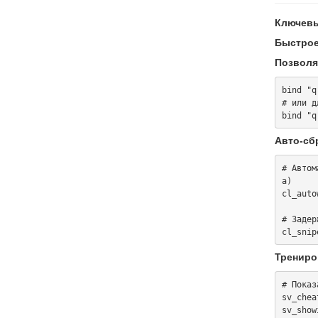
Ключевы
Быстрое
Позволя
bind "q
# или д
Авто-сб
# Автом
а)

cl_auto
# Задер
Трениро
# Показ
sv_cheat
sv_show