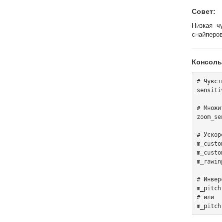
Совет:
Низкая ч
снайперов
Консоль
# Чувст
sensiti
# Множи
zoom_se
# Ускор
m_custo
m_custo
m_rawin
# Инвер
m_pitch
# или
