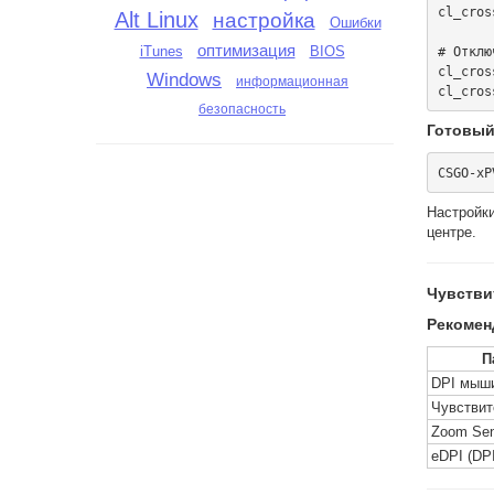
cl_cros
Alt Linux
настройка
Ошибки
оптимизация
iTunes
BIOS
# Отклю
cl_cros
Windows
информационная
безопасность
Готовый
Настройки
центре.
Чувстви
Рекомен
П
DPI мыш
Чувствит
Zoom Sens
eDPI (DPI