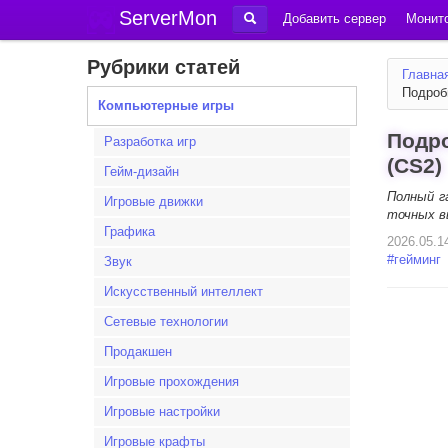
ServerMon
Добавить сервер
Монито
Рубрики статей
Главна
Подроб
Компьютерные игры
Подро
Разработка игр
(CS2)
Гейм-дизайн
Полный г
Игровые движки
точных в
Графика
2026.05.1
#
гейминг
Звук
Искусственный интеллект
Сетевые технологии
Продакшен
Игровые прохождения
Игровые настройки
Игровые крафты