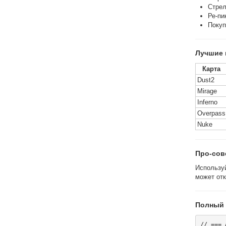
Стрел
Ре-пи
Покуп
Лучшие 
Карта
Dust2
Mirage
Inferno
Overpass
Nuke
Про-сов
Использу
может от
Полный 
// === 