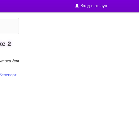
Вход в аккаунт
ke 2
ктика для
берспорт