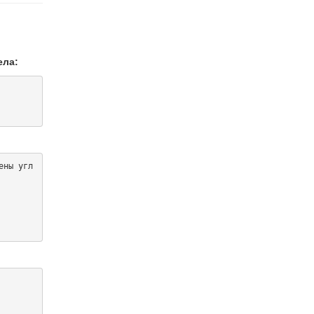
ела:
ены угл