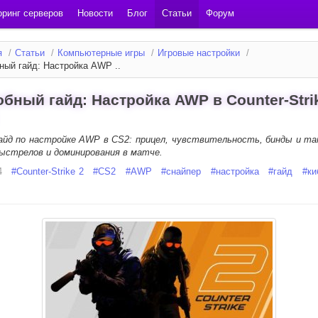
ринг серверов
Новости
Блог
Статьи
Форум
я
/
Статьи
/
Компьютерные игры
/
Игровые настройки
/
ный гайд: Настройка AWP ..
бный гайд: Настройка AWP в Counter-Stri
айд по настройке AWP в CS2: прицел, чувствительность, бинды и та
ыстрелов и доминирования в матче.
4
#
Counter-Strike 2
#
CS2
#
AWP
#
снайпер
#
настройка
#
гайд
#
ки