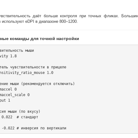
увствительность даёт больше контроля при точных фликах. Большин
 используют eDPI в диапазоне 800–1200.
ные команды для точной настройки
вительность мыши

vity 1.8

тель чувствительности в прицеле

nsitivity_ratio_mouse 1.0

ение мыши (рекомендуется отключить)

maccel 0

maccel_scale 0

put 1

сия мыши (по вкусу)

 0.022  # стандарт
