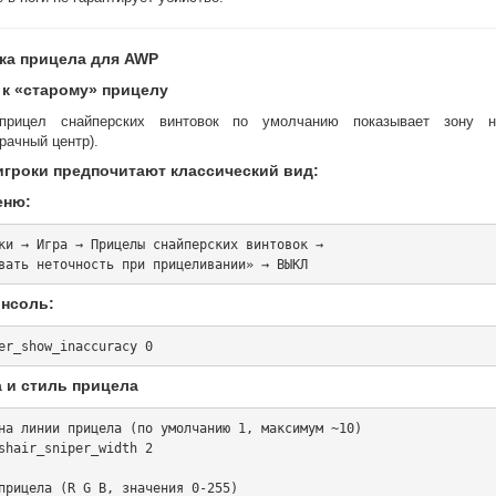
ка прицела для AWP
 к «старому» прицелу
рицел снайперских винтовок по умолчанию показывает зону не
рачный центр).
игроки предпочитают классический вид:
еню:
ки → Игра → Прицелы снайперских винтовок → 

онсоль:
 и стиль прицела
на линии прицела (по умолчанию 1, максимум ~10)

shair_sniper_width 2

прицела (R G B, значения 0-255)
