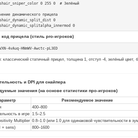
shair_sniper_color 0 255 0  # Зелёный

чение динамического прицела

shair_dynamic_split_dist 0

 код прицела (стиль pro-игроков)
: классический статичный прицел, толщина 1, отступ -4, зелёный цвет, б
тельность и DPI для снайпера
дуемые значения (на основе статистики про-игроков)
араметр
Рекомендуемое значение
и
400–800
ельность в игре
1.5–2.5
itivity Multiplier
0.8–1.0 (или 1.0 для одинаковой чувствительности в зу
 × sens)
800–1600