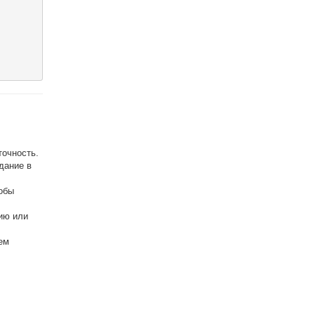
точность.
дание в
тобы
ию или
ем