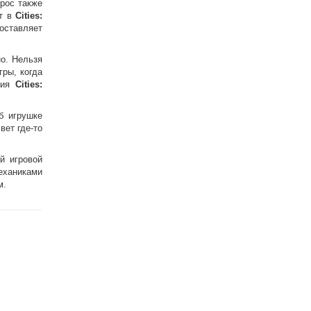
прос также
кт в
Cities:
оставляет
но. Нельзя
гры, когда
ния
Cities:
б игрушке
вет где-то
й игровой
еханиками
м.