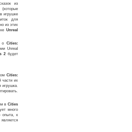
сказок из
(которые
в игрушке
иток для
но из этих
жке
Unreal
и о
Cities:
ии Unreal
s 2
будет
ктом
Cities:
й части их
 игрушка.
тировать.
им в
Cities
ует много
 опыта, к
является