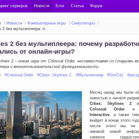
ринг серверов
Новости
Блог
Статьи
Форум
я
/
Новости
/
Компьютерные игры
/
Симуляторы
/
s 2 без мультиплеера: п..
nes 2 без мультиплеера: почему разработч
ались от онлайн-игры?
kylines 2 – новая игра от Colossal Order, несовместимая со старыми м
еера и многопользовательской функциональности.
5
#
Colossal Order
#
Cities: Skylines 2.
#
Мультиплеер
#
SimCity
#
ресу
Месяц назад мы были о
новостью о начале разра
Cities: Skylines 2
вм
Colossal Order
Interactive
, а также тем
выйдет в конце этого год
после этого мы не 
никакой новой инфо
сиквеле градострои