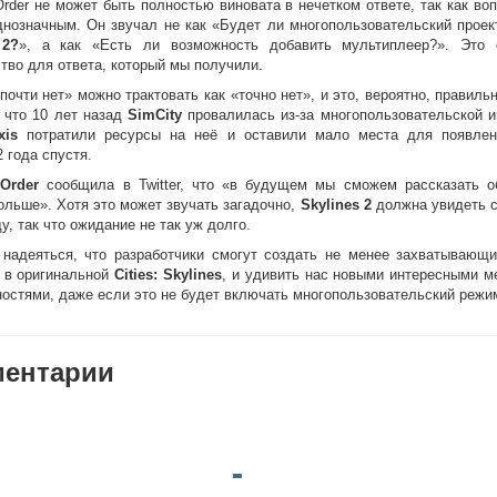
Order не может быть полностью виновата в нечетком ответе, так как во
днозначным. Он звучал не как «Будет ли многопользовательский прое
 2?
», а как «Есть ли возможность добавить мультиплеер?». Это 
тво для ответа, который мы получили.
почти нет» можно трактовать как «точно нет», и это, вероятно, правиль
 что 10 лет назад
SimCity
провалилась из-за многопользовательской и
xis
потратили ресурсы на неё и оставили мало места для появле
 года спустя.
 Order
сообщила в Twitter, что «в будущем мы сможем рассказать о
ольше». Хотя это может звучать загадочно,
Skylines 2
должна увидеть с
ду, так что ожидание не так уж долго.
 надеяться, что разработчики смогут создать не менее захватывающи
м в оригинальной
Cities: Skylines
, и удивить нас новыми интересными м
остями, даже если это не будет включать многопользовательский режи
ентарии