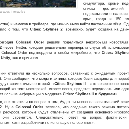
симулятора, кроме под
списка достижений 
aradox Interactive
подсказывали о наличии 
крыс, града и 150 пл
ства) и намеков в трейлере, где можно было найти пасхальные яйца. Од
рило о том, что
Cities: Skylines 2
, возможно, будет создана на дви
 сегодня
Colossal Order
решили поделиться некоторыми новостям
2
через Twitter, которые решительно опровергли слухи об использован
. Colossal Order подтвердили в своём микроблоге, что
Cities: Skyline
в
Unity
, как и оригинал.
чики ответили на несколько вопросов, связанных с ожидаемым прое
2
. Они сообщили, что моды и активы, которые были созданы для перво
будут совместимы со второй: «
Cities: Skylines II
– это совершенно новая
ющий контент мастерской, скорее всего, придется переделать или адап
дет больше информации о моддинге
Cities: Skylines II в будущем
».
о, они ответили на вопрос о том, будет ли многопользовательский реж
2
. Ну а
Colossal Order
заявила, что создание такого режима потреб
и ресурсов, которые будут отвлечены от создания основного игрового
у они стремятся. Следовательно, ответ на вопрос фактически 
ьным, хотя разработчики не используют слово «нет».