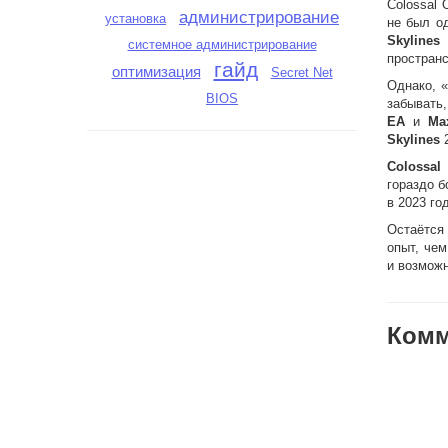
Colossal 
администрирование
установка
не был о
Skylines
системное администрирование
пространс
гайд
оптимизация
Secret Net
Однако, «
BIOS
забывать,
EA
и
Ma
Skylines
2
Colossal
гораздо б
в 2023 го
Остаётся
опыт, че
и возможн
Комм