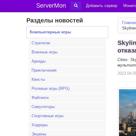
ServerMon
Добавить сервер
Монито
Разделы новостей
Главна
Skyline
Компьютерные игры
Skyli
Стратегии
отказ
Военные игры
Cities: S
Аркады
мультипл
Приключения
2023.04.0
Квесты
Ролевые игры (RPG)
Файтинги
Симуляторы
Спортивные игры
Хорроры
Экшены