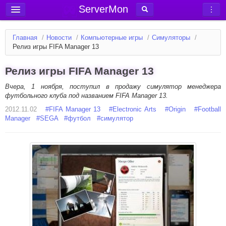
ServerMon
Добавить сервер
Главная
/
Новости
/
Компьютерные игры
/
Симуляторы
/
Мониторинг серверов
Релиз игры FIFA Manager 13
Новости
Релиз игры FIFA Manager 13
Блог
Вчера, 1 ноября, поступил в продажу симулятор менеджера
Статьи
футбольного клуба под названием FIFA Manager 13.
2012.11.02
#
FIFA Manager 13
#
Electronic Arts
#
Origin
#
Football
Форум
Manager
#
SEGA
#
футбол
#
симулятор
Вход в аккаунт