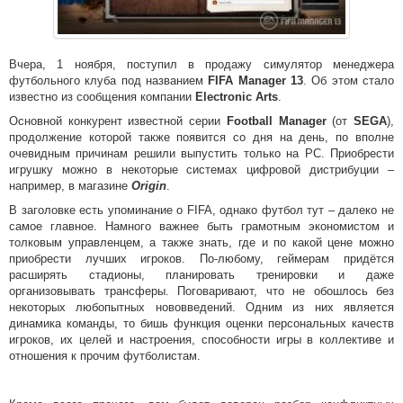
Вчера, 1 ноября, поступил в продажу симулятор менеджера
футбольного клуба под названием
FIFA Manager 13
. Об этом стало
известно из сообщения компании
Electronic Arts
.
Основной конкурент известной серии
Football Manager
(от
SEGA
),
продолжение которой также появится со дня на день, по вполне
очевидным причинам решили выпустить только на PC. Приобрести
игрушку можно в некоторые системах цифровой дистрибуции –
например, в магазине
Origin
.
В заголовке есть упоминание о FIFA, однако футбол тут – далеко не
самое главное. Намного важнее быть грамотным экономистом и
толковым управленцем, а также знать, где и по какой цене можно
приобрести лучших игроков. По-любому, геймерам придётся
расширять стадионы, планировать тренировки и даже
организовывать трансферы. Поговаривают, что не обошлось без
некоторых любопытных нововведений. Одним из них является
динамика команды, то бишь функция оценки персональных качеств
игроков, их целей и настроения, способности игры в коллективе и
отношения к прочим футболистам.