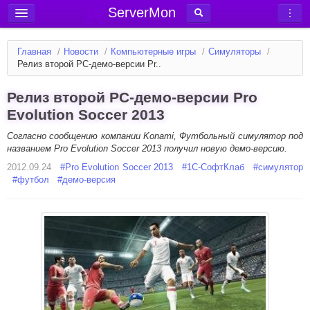
ServerMon
Добавить сервер
Главная
/
Новости
/
Компьютерные игры
/
Симуляторы
/
Мониторинг серверов
Релиз второй PC-демо-версии Pr..
Новости
Релиз второй PC-демо-версии Pro
Блог
Evolution Soccer 2013
Статьи
Согласно сообщению компании Konami, Футбольный симулятор под
названием Pro Evolution Soccer 2013 получил новую демо-версию.
Форум
2012.09.24
#
Pro Evolution Soccer 2013
#
1С-СофтКлаб
#
симулятор
#
футбол
Вход в аккаунт
#
демо-версия