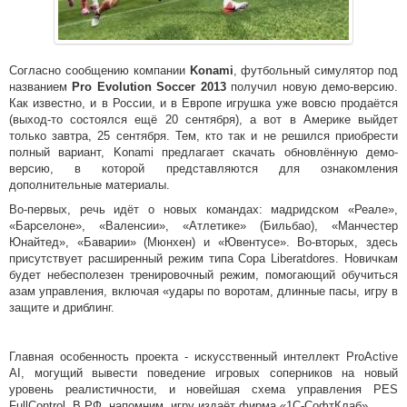
Согласно сообщению компании
Konami
, футбольный симулятор под
названием
Pro Evolution Soccer 2013
получил новую демо-версию.
Как известно, и в России, и в Европе игрушка уже вовсю продаётся
(выход-то состоялся ещё 20 сентября), а вот в Америке выйдет
только завтра, 25 сентября. Тем, кто так и не решился приобрести
полный вариант, Konami предлагает скачать обновлённую демо-
версию, в которой представляются для ознакомления
дополнительные материалы.
Во-первых, речь идёт о новых командах: мадридском «Реале»,
«Барселоне», «Валенсии», «Атлетике» (Бильбао), «Манчестер
Юнайтед», «Баварии» (Мюнхен) и «Ювентусе». Во-вторых, здесь
присутствует расширенный режим типа Copa Liberatdores. Новичкам
будет небесполезен тренировочный режим, помогающий обучиться
азам управления, включая «удары по воротам, длинные пасы, игру в
защите и дриблинг.
Главная особенность проекта - искусственный интеллект ProActive
AI, могущий вывести поведение игровых соперников на новый
уровень реалистичности, и новейшая схема управления PES
FullControl. В РФ, напомним, игру издаёт фирма «1С-СофтКлаб».