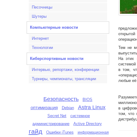
Песочницы
Шутеры
Компьютерные новости
предложи
открытой
Интернет
операцион
Технологии
Тем не м
выпустить
Киберспортивные новости
На этих 
системой 
Интервью, репортажи, конференции
в том, ч
«операци
Турниры, чемпионаты, трансляции
любые её
Разумеетс
Безопасность
BIOS
миллионов
Astra Linux
оптимизация
Debian
в цифров
том, что
системное
Secret Net
дистрибуц
администрирование
Active Directory
гайд
Ошибки iTunes
информационная