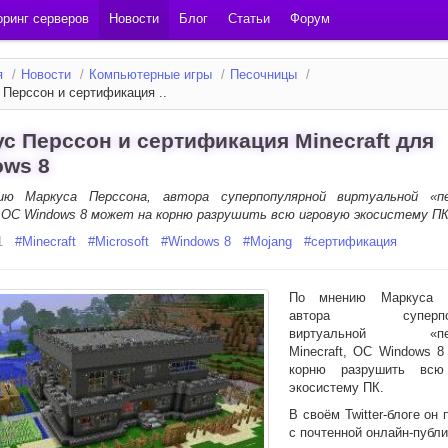
ринг серверов
Новости
Блог
Статьи
Форум
я
/
Новости
/
Компьютерные игры
/
Песочницы
/
 Перссон и сертификация ..
с Перссон и сертификация Minecraft для
ows 8
ию Маркуса Перссона, автора суперпопулярной виртуальной «пе
t, ОС Windows 8 может на корню разрушить всю игровую экосистему ПК
1
#
Minecraft
#
Microsoft
#
Windows 8
#
Mojang
#
сертификация
По мнению Маркуса П
автора суперпоп
виртуальной «пес
Minecraft, ОС Windows 8
корню разрушить всю
экосистему ПК.
В своём Twitter-блоге он
с почтенной онлайн-публ