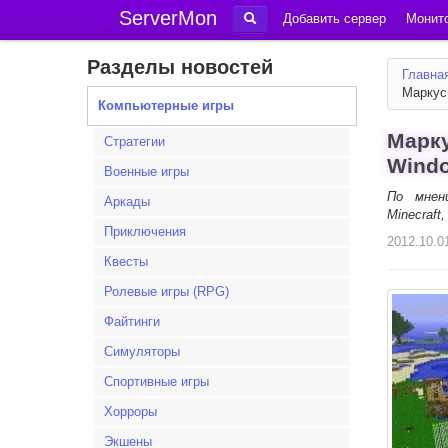
ServerMon
Добавить сервер
Монито
Разделы новостей
Главна
Маркус
Компьютерные игры
Марку
Стратегии
Wind
Военные игры
По мнен
Аркады
Minecraf
Приключения
2012.10.0
Квесты
Ролевые игры (RPG)
Файтинги
Симуляторы
Спортивные игры
Хорроры
Экшены