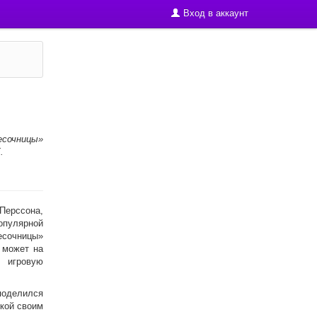
Вход в аккаунт
сочницы»
.
ерссона,
улярной
очницы»
 может на
 игровую
 поделился
икой своим