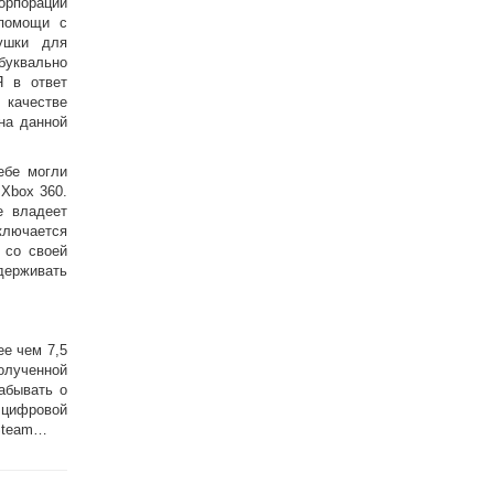
порации
 помощи с
рушки для
буквально
Я в ответ
 качестве
на данной
ебе могли
 Xbox 360.
e владеет
аключается
 со своей
держивать
ее чем 7,5
полученной
абывать о
 цифровой
 Steam…