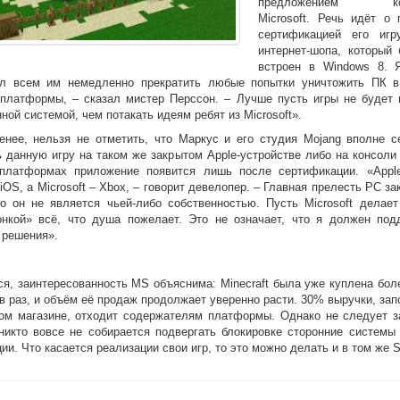
предложением кор
Microsoft. Речь идёт о
сертификацией его иг
интернет-шопа, который 
встроен в Windows 8. 
л всем им немедленно прекратить любые попытки уничтожить ПК в
 платформы, – сказал мистер Перссон. – Лучше пусть игры не будет 
ной системой, чем потакать идеям ребят из Microsoft».
енее, нельзя не отметить, что Маркус и его студия Mojang вполне с
 данную игру на таком же закрытом Apple-устройстве либо на консоли
платформах приложение появится лишь после сертификации. «Appl
iOS, а Microsoft – Xbox, – говорит девелопер. – Главная прелесть PС з
то он не является чьей-либо собственностью. Пусть Microsoft делает
онкой» всё, что душа пожелает. Это не означает, что я должен под
 решения».
я, заинтересованность MS объяснима: Minecraft была уже куплена бол
 раз, и объём её продаж продолжает уверенно расти. 30% выручки, за
ом магазине, отходит содержателям платформы. Однако не следует з
 никто вовсе не собирается подвергать блокировке сторонние системы
ии. Что касается реализации свои игр, то это можно делать и в том же