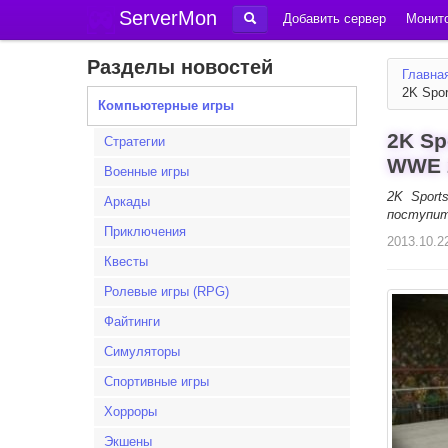
ServerMon
Добавить сервер
Монито
Разделы новостей
Главна
2K Spor
Компьютерные игры
2K Sp
Стратегии
WWE 
Военные игры
2K Sport
Аркады
поступит
Приключения
2013.10.2
Квесты
Ролевые игры (RPG)
Файтинги
Симуляторы
Спортивные игры
Хорроры
Экшены