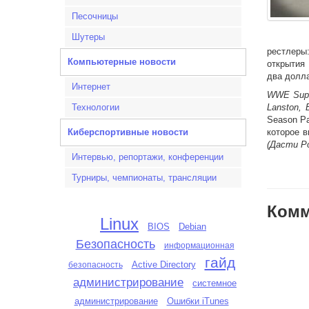
Песочницы
Шутеры
рестлеры:
Компьютерные новости
открытия
два долла
Интернет
WWE Supe
Технологии
Lanston, 
Season P
Киберспортивные новости
которое 
(Дасти Ро
Интервью, репортажи, конференции
Турниры, чемпионаты, трансляции
Комм
Linux
BIOS
Debian
Безопасность
информационная
гайд
Active Directory
безопасность
администрирование
системное
администрирование
Ошибки iTunes