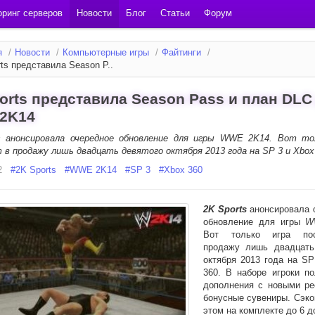
ринг серверов
Новости
Блог
Статьи
Форум
я
/
Новости
/
Компьютерные игры
/
Файтинги
/
ts представила Season P..
orts представила Season Pass и план DLC
2K14
s анонсировала очередное обновление для игры WWE 2K14. Вот то
 в продажу лишь двадцать девятого октября 2013 года на SP 3 и Xbox
2
#
2K Sports
#
WWE 2K14
#
SP 3
#
Xbox 360
2K Sports
анонсировала 
обновление для игры
W
Вот только игра по
продажу лишь двадцать
октября 2013 года на SP
360. В наборе игроки по
дополнения с новыми ре
бонусные сувениры. Сэко
этом на комплекте до 6 д