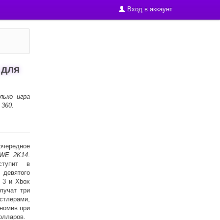
Вход в аккаунт
 для
лько игра
 360.
очередное
WE 2K14
.
ступит в
 девятого
 3 и Xbox
лучат три
стлерами,
номив при
олларов.