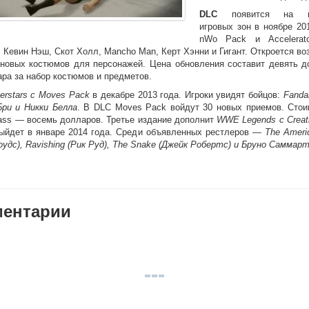
DLC
появится на пр
игровых зон в ноябре 20
nWo Pack и Accelerat
 Кевин Нэш, Скот Холл, Mancho Man, Керт Хэнни и Гигант. Откроется в
 новых костюмов для персонажей. Цена обновления составит девять д
ра за набор костюмов и предметов.
rstars с Moves Pack
в декабре 2013 года. Игроки увидят бойцов:
Fanda
Бри и Никки Белла
. В DLC Moves Pack войдут 30 новых приемов. Стои
ass — восемь долларов. Третье издание дополнит
WWE Legends с Creat
выйдет в январе 2014 года. Среди объявленных рестлеров —
The Ameri
удс), Ravishing (Рик Руд), The Snake (Джейк Робертс) и Бруно Саммарт
ентарии