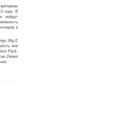
илавках
13 года. В
or войдут
озможность
олларов и
ngo, Big E
мость вне
ions Pack
,
can Dream
ино.