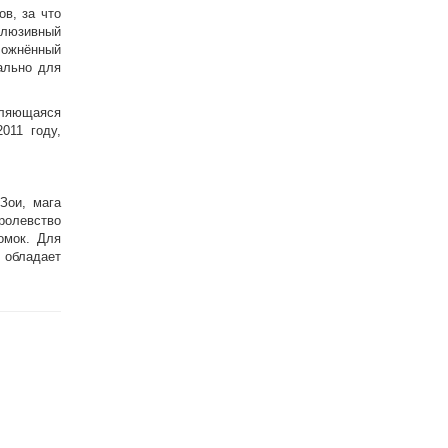
ов, за что
клюзивный
сложнённый
ально для
ляющаяся
011 году,
Зои, мага
ролевство
омок. Для
 обладает