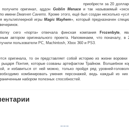
приобрести за 20 доллар
 получите оригинал, аддон
Goblin Menace
и так называемый «экс
 по имени
Dwarven Caverns
. Кроме этого, ещё был создан несколько «у
я мультиплеерной игры
Magic Mayhem
», который предназначен специ
вечеринок.
аботку сего «порта» отвечала финская компания
Frozenbyte
, яв
вным автором оригинального проекта. Напоминаем, что поначалу, в 2
олучили пользователи PC, Machintosh, Xbox 360 и PS3.
ется оригинала, то он представляет собой историю из жизни воровки 
 рыцаря Понтия, которые созваны артефактом Трайном. Волшебное ко
зой, и избавиться от ней можно, только пройдя ряд уровней-головол
еобходимо комбинировать умения персонажей, ведь каждый из них
граниченным набором полезных способностей.
ентарии