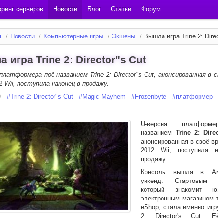
ринг серверов
Новости
Блог
Статьи
Форум
я
/
Новости
/
Компьютерные игры
/
Экшены
/
Вышла игра Trine 2: Direc
 игра Trine 2: Director"s Cut
платформера под названием Trine 2: Director"s Cut, анонсированная в 
2 Wii, поступила наконец в продажу.
9
#
Trine 2: Director"s Cut
#
Magic Mayhem
#
Frozenbyte
#
платформер
U-версия платформ
названием
Trine 2: Dire
анонсированная в своё в
2012 Wii, поступила 
продажу.
Консоль вышла в Ам
уикенд. Стартовым п
который знакомит ю
электронным магазином т
eShop, стала именно игр
2: Director's Cut. 