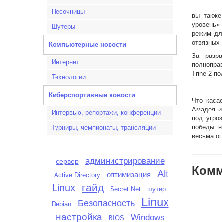
Песочницы
вы также
уровень»
Шутеры
режим дл
отвязных 
Компьютерные новости
За разр
Интернет
полнопра
Trine 2 п
Технологии
Киберспортивные новости
Что каса
Амадея и
Интервью, репортажи, конференции
под угро
победы н
Турниры, чемпионаты, трансляции
весьма о
администрирование
сервер
Комм
Alt
оптимизация
Active Directory
гайд
Linux
шутер
Secret Net
Linux
Безопасность
Debian
настройка
Windows
BIOS