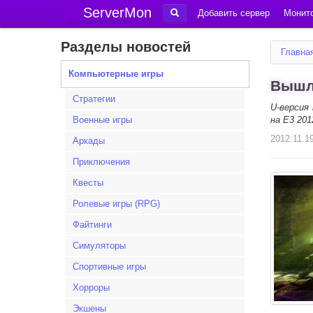
ServerMon
Добавить сервер
Монито
Разделы новостей
Главна
Компьютерные игры
Вышла
Стратегии
U-версия 
Военные игры
на E3 201
2012.11.1
Аркады
Приключения
Квесты
Ролевые игры (RPG)
Файтинги
Симуляторы
Спортивные игры
Хорроры
Экшены