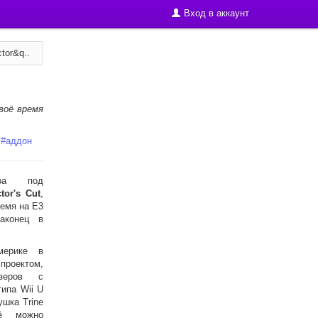
Вход в аккаунт
tor&q..
своё время
#
аддон
ера под
ctor's Cut
,
ремя на E3
наконец в
ерике в
роектом,
зеров с
ипа Wii U
ушка Trine
Её можно