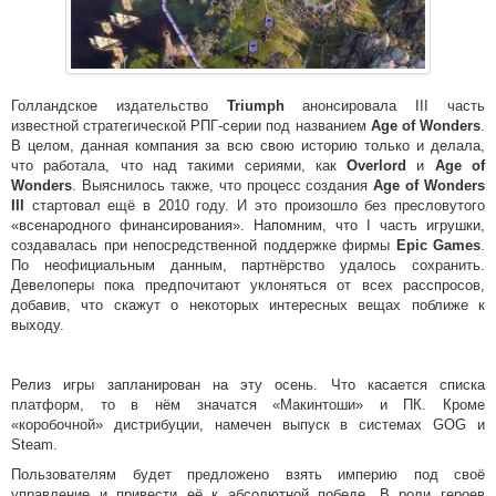
Голландское издательство
Triumph
анонсировала III часть
известной стратегической РПГ-серии под названием
Age of Wonders
.
В целом, данная компания за всю свою историю только и делала,
что работала, что над такими сериями, как
Overlord
и
Age of
Wonders
. Выяснилось также, что процесс создания
Age of Wonders
III
стартовал ещё в 2010 году. И это произошло без пресловутого
«всенародного финансирования». Напомним, что I часть игрушки,
создавалась при непосредственной поддержке фирмы
Epic Games
.
По неофициальным данным, партнёрство удалось сохранить.
Девелоперы пока предпочитают уклоняться от всех расспросов,
добавив, что скажут о некоторых интересных вещах поближе к
выходу.
Релиз игры запланирован на эту осень. Что касается списка
платформ, то в нём значатся «Макинтоши» и ПК. Кроме
«коробочной» дистрибуции, намечен выпуск в системах GOG и
Steam.
Пользователям будет предложено взять империю под своё
управление и привести её к абсолютной победе. В роли героев