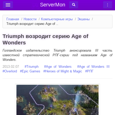
ServerMon
Добавить сервер
Главная
/
Новости
/
Компьютерные игры
/
Экшены
/
Мониторинг серверов
Triumph возродит серию Age of ..
Новости
Triumph возродит серию Age of
Блог
Wonders
Статьи
Голландское издательство Triumph анонсировала III часть
известной стратегической РПГ-серии под названием Age of
Форум
Wonders.
2013.02.07
Вход в аккаунт
#
Triumph
#
Age of Wonders
#
Age of Wonders III
#
Overlord
#
Epic Games
#
Heroes of Might & Magic
#
РПГ