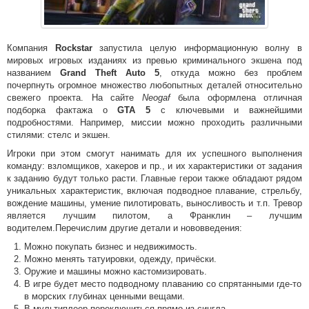
Компания
Rockstar
запустила целую информационную волну в
мировых игровых изданиях из превью криминального экшена под
названием
Grand Theft Auto 5
, откуда можно без проблем
почерпнуть огромное множество любопытных деталей относительно
свежего проекта. На сайте
Neogaf
была оформлена отличная
подборка фактажа о
GTA 5
с ключевыми и важнейшими
подробностями. Например, миссии можно проходить различными
стилями: стелс и экшен.
Игроки при этом смогут нанимать для их успешного выполнения
команду: взломщиков, хакеров и пр., и их характеристики от задания
к заданию будут только расти. Главные герои также обладают рядом
уникальных характеристик, включая подводное плавание, стрельбу,
вождение машины, умение пилотировать, выносливость и т.п. Тревор
является лучшим пилотом, а Франклин – лучшим
водителем.Перечислим другие детали и нововведения:
Можно покупать бизнес и недвижимость.
Можно менять татуировки, одежду, причёски.
Оружие и машины можно кастомизировать.
В игре будет место подводному плаванию со спрятанными где-то
в морских глубинах ценными вещами.
В мультиплеер переключиться прямо из сингла.