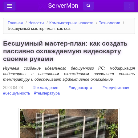
ServerMon
Добавить сервер
Главная
/
Новости
/
Компьютерные новости
/
Технологии
/
Мониторинг серверов
Бесшумный мастер-план: как соз..
Новости
Бесшумный мастер-план: как создать
Блог
пассивно охлаждаемую видеокарту
своими руками
Статьи
Форум
Изучаем создание идеального бесшумного PC: модификация
видеокарты с пассивным охлаждением позволяет снизить
температуру и обеспечивает эффективное охлаждение.
Вход в аккаунт
2023.04.28
#
охлаждение
#
видеокарта
#
модификация
#
бесшумность
#
температура