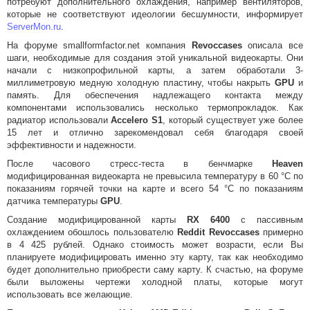
потребуют дополнительного охлаждения, например вентиляторов,
которые не соответствуют идеологии бесшумности, информирует
ServerMon.ru
.
На форуме smallformfactor.net компания
Revoccases
описала все
шаги, необходимые для создания этой уникальной видеокарты. Они
начали с низкопрофильной карты, а затем обработали 3-
миллиметровую медную холодную пластину, чтобы накрыть
GPU
и
память. Для обеспечения надлежащего контакта между
компонентами использовались несколько термопрокладок. Как
радиатор использовали
Accelero S1
, который существует уже более
15 лет и отлично зарекомендовал себя благодаря своей
эффективности и надежности.
После часового стресс-теста в бенчмарке
Heaven
модифицированная видеокарта не превысила температуру в 60 °C по
показаниям горячей точки на карте и всего 54 °C по показаниям
датчика температуры
GPU
.
Создание модифицированной карты
RX 6400
с пассивным
охлаждением обошлось пользователю
Reddit Revoccases
примерно
в 4 425 рублей. Однако стоимость может возрасти, если Вы
планируете модифицировать именно эту карту, так как необходимо
будет дополнительно приобрести саму карту. К счастью, на форуме
были выложены чертежи холодной платы, которые могут
использовать все желающие.