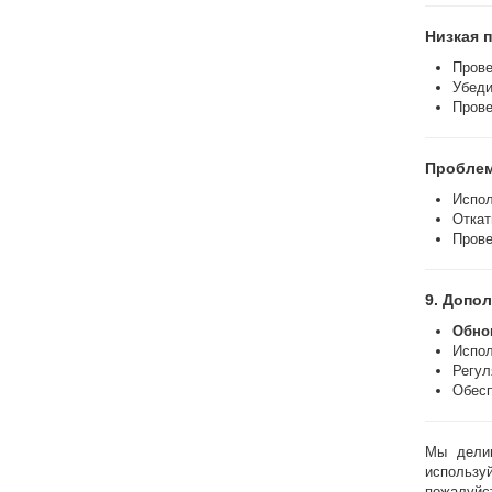
Низкая 
Прове
Убеди
Прове
Проблем
Испо
Откат
Прове
9. Допо
Обно
Испо
Регул
Обесп
Мы делим
использу
пожалуйс