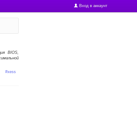
Вход в аккаунт
ция BIOS,
имальной
#
xess