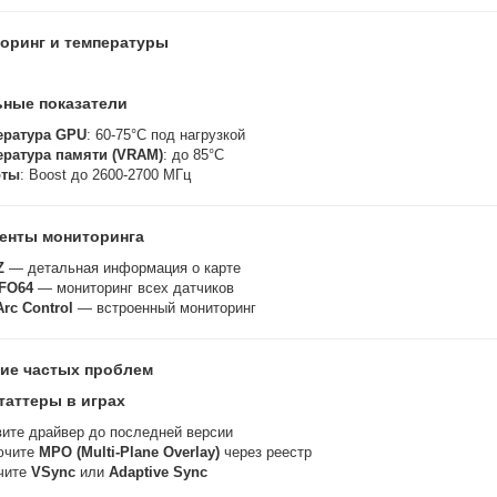
торинг и температуры
ные показатели
ература GPU
: 60-75°C под нагрузкой
ература памяти (VRAM)
: до 85°C
оты
: Boost до 2600-2700 МГц
енты мониторинга
Z
— детальная информация о карте
FO64
— мониторинг всех датчиков
Arc Control
— встроенный мониторинг
ние частых проблем
таттеры в играх
ите драйвер до последней версии
ючите
MPO (Multi-Plane Overlay)
через реестр
чите
VSync
или
Adaptive Sync