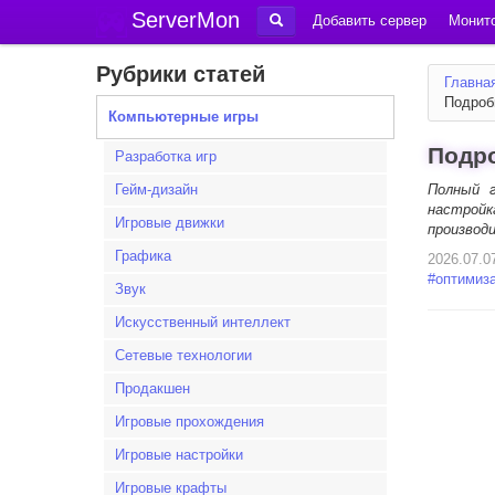
ServerMon
Добавить сервер
Монито
Рубрики статей
Главна
Подробн
Компьютерные игры
Подро
Разработка игр
Гейм-дизайн
Полный г
настрой
Игровые движки
производ
Графика
2026.07.0
#
оптимиз
Звук
Искусственный интеллект
Сетевые технологии
Продакшен
Игровые прохождения
Игровые настройки
Игровые крафты