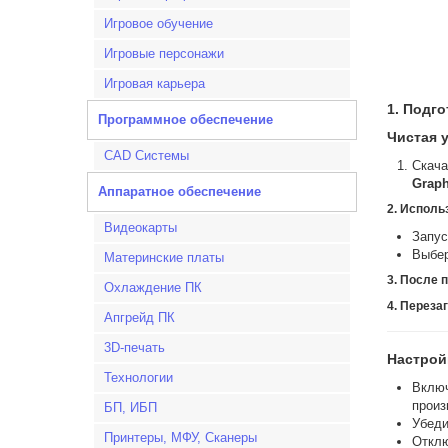
Игровое обучение
Игровые персонажи
Игровая карьера
1. Подг
Программное обеспечение
Чистая 
CAD Системы
Скача
Graph
Аппаратное обеспечение
2. Исполь
Видеокарты
Запус
Выбер
Материнские платы
3. После 
Охлаждение ПК
4. Переза
Апгрейд ПК
3D-печать
Настрой
Технологии
Вклю
произ
БП, ИБП
Убеди
Принтеры, МФУ, Сканеры
Откл