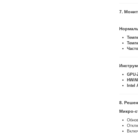
7. Мони
Нормаль
Темп
Темп
Част
Инструм
GPU-
HWiN
Intel 
8. Реше
Микро-с
Обнов
Откл
Вклю