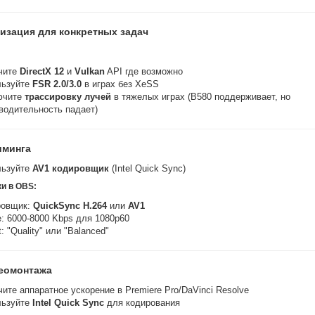
мизация для конкретных задач
чите
DirectX 12
и
Vulkan
API где возможно
льзуйте
FSR 2.0/3.0
в играх без XeSS
ючите
трассировку лучей
в тяжелых играх (B580 поддерживает, но
водительность падает)
иминга
льзуйте
AV1 кодировщик
(Intel Quick Sync)
ки в OBS:
ровщик:
QuickSync H.264
или
AV1
te: 6000-8000 Kbps для 1080p60
: "Quality" или "Balanced"
еомонтажа
ите аппаратное ускорение в Premiere Pro/DaVinci Resolve
льзуйте
Intel Quick Sync
для кодирования