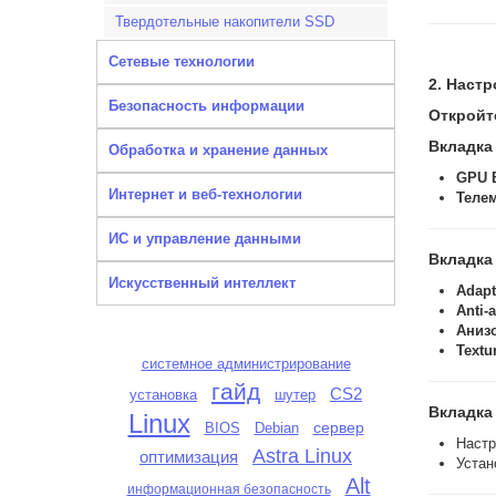
Твердотельные накопители SSD
Сетевые технологии
2. Настр
Безопасность информации
Откройте
Вкладка
Обработка и хранение данных
GPU 
Интернет и веб-технологии
Теле
ИС и управление данными
Вкладка
Искусственный интеллект
Adapt
Anti-a
Аниз
Textu
системное администрирование
гайд
CS2
установка
шутер
Вкладка
Linux
сервер
BIOS
Debian
Наст
Astra Linux
оптимизация
Устан
Alt
информационная безопасность