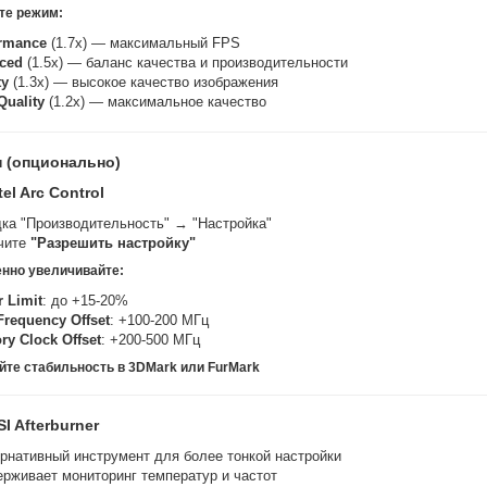
те режим:
rmance
(1.7x) — максимальный FPS
ced
(1.5x) — баланс качества и производительности
ty
(1.3x) — высокое качество изображения
Quality
(1.2x) — максимальное качество
н (опционально)
tel Arc Control
ка "Производительность" → "Настройка"
чите
"Разрешить настройку"
енно увеличивайте:
 Limit
: до +15-20%
requency Offset
: +100-200 МГц
y Clock Offset
: +200-500 МГц
уйте стабильность в 3DMark или FurMark
I Afterburner
рнативный инструмент для более тонкой настройки
рживает мониторинг температур и частот