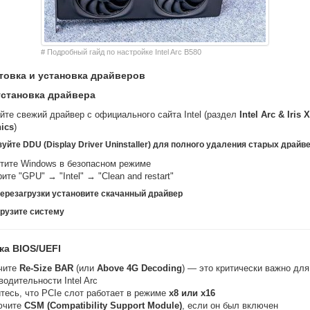
# Подробный гайд по настройке Intel Arc B580
отовка и установка драйверов
установка драйвера
йте свежий драйвер с официального сайта Intel (раздел
Intel Arc & Iris 
ics
)
зуйте
DDU (Display Driver Uninstaller)
для полного удаления старых драйве
тите Windows в безопасном режиме
ите "GPU" → "Intel" → "Clean and restart"
перезагрузки установите скачанный драйвер
грузите систему
ка BIOS/UEFI
чите
Re-Size BAR
(или
Above 4G Decoding
) — это критически важно для
водительности Intel Arc
тесь, что PCIe слот работает в режиме
x8 или x16
ючите
CSM (Compatibility Support Module)
, если он был включен