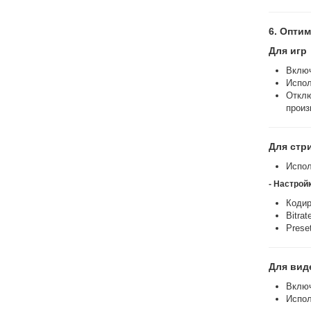
6. Опти
Для игр
Вклю
Испо
Откл
произ
Для стр
Испо
- Настрой
Коди
Bitra
Preset
Для вид
Включ
Испо