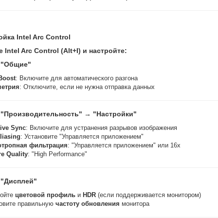
ойка Intel Arc Control
 Intel Arc Control (Alt+I) и настройте:
 "Общие"
Boost
: Включите для автоматического разгона
метрия
: Отключите, если не нужна отправка данных
 "Производительность" → "Настройки"
ive Sync
: Включите для устранения разрывов изображения
liasing
: Установите "Управляется приложением"
отропная фильтрация
: "Управляется приложением" или 16x
re Quality
: "High Performance"
 "Дисплей"
ройте
цветовой профиль
и
HDR
(если поддерживается монитором)
овите правильную
частоту обновления
монитора