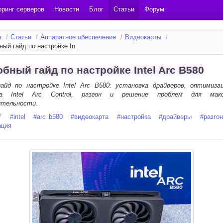
ринг серверов
Новости
Блог
Статьи
Форум
я
/
Статьи
/
Аппаратное обеспечение
/
Видеокарты
/
ый гайд по настройке In..
бный гайд по настройке Intel Arc B580
айд по настройке Intel Arc B580: установка драйверов, оптимиза
ка Intel Arc Control, разгон и решение проблем для макс
ительности.
7
#
intel
#
arc b580
#
видеокарта
#
настройка
#
драйверы
#
разгон
ация