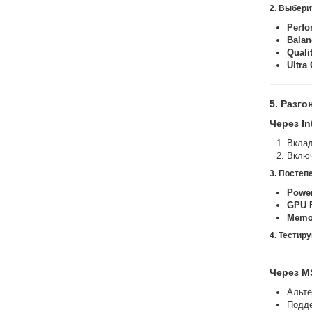
2. Выбери
Perfo
Balan
Quali
Ultra 
5. Разго
Через In
Вклад
Вклю
3. Постеп
Power
GPU F
Memor
4. Тестир
Через MS
Альте
Подде