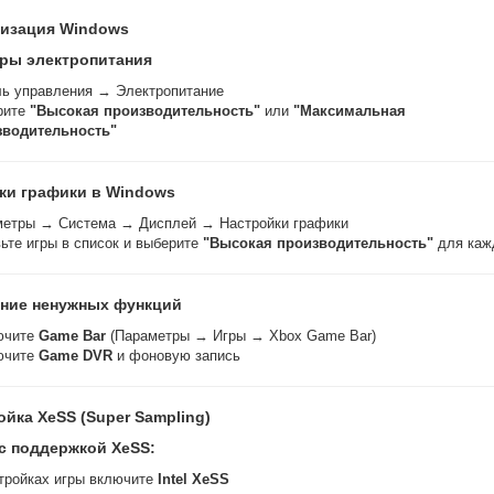
мизация Windows
ры электропитания
ь управления → Электропитание
рите
"Высокая производительность"
или
"Максимальная
зводительность"
ки графики в Windows
етры → Система → Дисплей → Настройки графики
ьте игры в список и выберите
"Высокая производительность"
для каж
ние ненужных функций
ючите
Game Bar
(Параметры → Игры → Xbox Game Bar)
ючите
Game DVR
и фоновую запись
ойка XeSS (Super Sampling)
 с поддержкой XeSS:
тройках игры включите
Intel XeSS