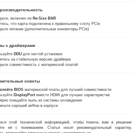
производительность
рьте, включен ли
Re-Size BAR
тесь, что карта подключена к правильному слоту PCIe
рьте питание (дополнительные коннекторы PCIe)
ы с драйверами
льзуйте
DDU
для чистой установки
итесь на стабильную версию драйвера
рьте совместимость с материнской платой
лнительные советы
вляйте BIOS
материнской платы для лучшей совместимости
льзуйте
DisplayPort
вместо HDMI для лучших характеристик
ярно очищайте пыль из системы охлаждения
ечьте хороший airflow в корпусе
ся этой технической информацией, чтобы помочь вам в решени
йте её с пониманием. Статья носит рекомендательный характер,
та, применяйте описанные методы осмотрительно.