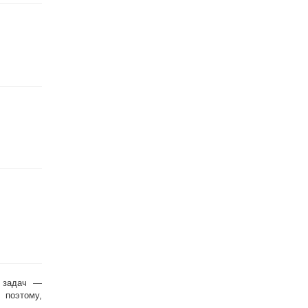
и задач —
 поэтому,