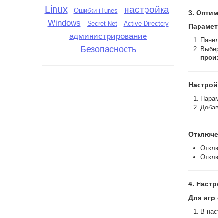
Linux
настройка
Ошибки iTunes
3. Опти
Windows
Active Directory
Secret Net
Парамет
администрирование
Панел
Безопасность
Выбе
прои
Настрой
Парам
Добав
Отключе
Откл
Откл
4. Настр
Для игр
В нас