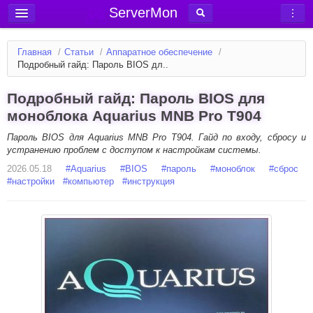
ServerMon
Добавить сервер
Главная
/
Статьи
/
Аппаратное обеспечение
/
Мониторинг серверов
Подробный гайд: Пароль BIOS дл..
Новости
Подробный гайд: Пароль BIOS для
Блог
моноблока Aquarius MNB Pro T904
Статьи
Пароль BIOS для Aquarius MNB Pro T904. Гайд по входу, сбросу и
устранению проблем с доступом к настройкам системы.
Форум
2026.05.18
#
Aquarius
#
BIOS
#
пароль
#
моноблок
#
сброс
#
настройки
Вход в аккаунт
#
компьютер
#
инструкция