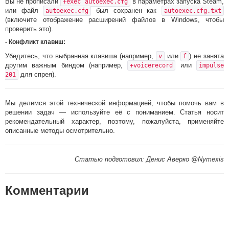
Вы не прописали
в параметрах запуска Steam,
+exec autoexec.cfg
или файл
был сохранен как
autoexec.cfg
autoexec.cfg.txt
(включите отображение расширений файлов в Windows, чтобы
проверить это).
-
Конфликт клавиш
:
Убедитесь, что выбранная клавиша (например,
или
) не занята
v
f
другим важным биндом (например,
или
+voicerecord
impulse
для спрея).
201
Мы делимся этой технической информацией, чтобы помочь вам в
решении задач — используйте её с пониманием. Статья носит
рекомендательный характер, поэтому, пожалуйста, применяйте
описанные методы осмотрительно.
Статью подготовил: Денис Аверко @Nymexis
Комментарии