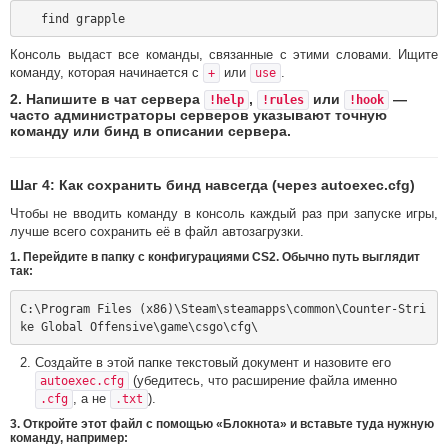
Консоль выдаст все команды, связанные с этими словами. Ищите
команду, которая начинается с
или
.
+
use
2. Напишите в чат сервера
,
или
—
!help
!rules
!hook
часто администраторы серверов указывают точную
команду или бинд в описании сервера.
Шаг 4: Как сохранить бинд навсегда (через autoexec.cfg)
Чтобы не вводить команду в консоль каждый раз при запуске игры,
лучше всего сохранить её в файл автозагрузки.
1. Перейдите в папку с конфигурациями CS2. Обычно путь выглядит
так:
C:\Program Files (x86)\Steam\steamapps\common\Counter-Stri
Создайте в этой папке текстовый документ и назовите его
(убедитесь, что расширение файла именно
autoexec.cfg
, а не
).
.cfg
.txt
3. Откройте этот файл с помощью «Блокнота» и вставьте туда нужную
команду, например: