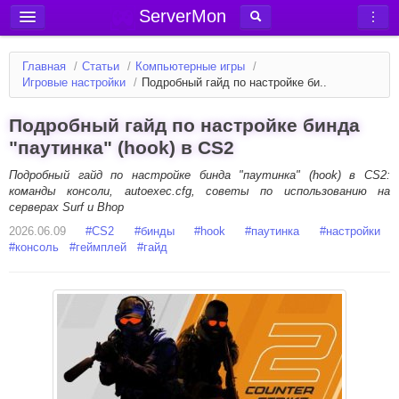
ServerMon
Добавить сервер
Главная
/
Статьи
/
Компьютерные игры
/
Мониторинг серверов
Игровые настройки
/
Подробный гайд по настройке би..
Новости
Подробный гайд по настройке бинда
Блог
"паутинка" (hook) в CS2
Статьи
Подробный гайд по настройке бинда "паутинка" (hook) в CS2:
команды консоли, autoexec.cfg, советы по использованию на
Форум
серверах Surf и Bhop
2026.06.09
Вход в аккаунт
#
CS2
#
бинды
#
hook
#
паутинка
#
настройки
#
консоль
#
геймплей
#
гайд