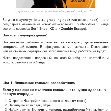
Подробный гайд по настройке бинда "паутинка" (hook) в CS2
Бинд на «паутинку» (она же
grappling hook
или просто
hook
) — это
популярная механика на комьюнити-серверах Counter-Strike 2 (чаще
всего на серверах
Surf, Bhop, KZ
или
Zombie Escape
).
Важное предупреждение
:
Эта механика работает
только на тех серверах, где установлен
специальный плагин
. В официальном матчмейкинге, Deathmatch
или на обычных серверах без этого плагина бинд работать не будет.
Ниже представлен подробный пошаговый гайд по настройке и
использованию этого бинда.
Шаг 1: Включение консоли разработчика
Если у вас еще не включена консоль, это нужно сделать в
первую очередь:
Откройте
Настройки
(шестеренка в главном меню).
Перейдите во вкладку
Игра
.
Найдите пункт
Включить консоль разработчика (~)
и выберите