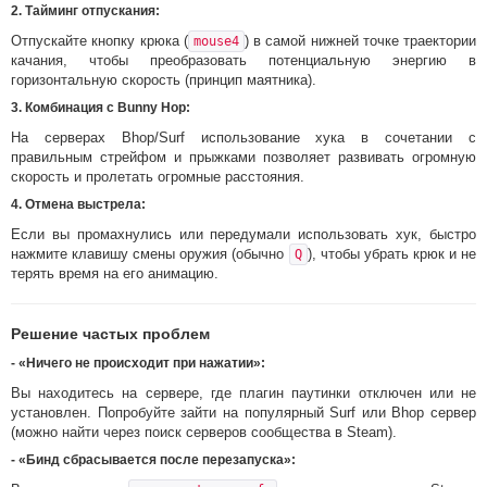
2.
Тайминг отпускания
:
Отпускайте кнопку крюка (
) в самой нижней точке траектории
mouse4
качания, чтобы преобразовать потенциальную энергию в
горизонтальную скорость (принцип маятника).
3.
Комбинация с Bunny Hop
:
На серверах Bhop/Surf использование хука в сочетании с
правильным стрейфом и прыжками позволяет развивать огромную
скорость и пролетать огромные расстояния.
4.
Отмена выстрела
:
Если вы промахнулись или передумали использовать хук, быстро
нажмите клавишу смены оружия (обычно
), чтобы убрать крюк и не
Q
терять время на его анимацию.
Решение частых проблем
-
«Ничего не происходит при нажатии»
:
Вы находитесь на сервере, где плагин паутинки отключен или не
установлен. Попробуйте зайти на популярный Surf или Bhop сервер
(можно найти через поиск серверов сообщества в Steam).
-
«Бинд сбрасывается после перезапуска»
: