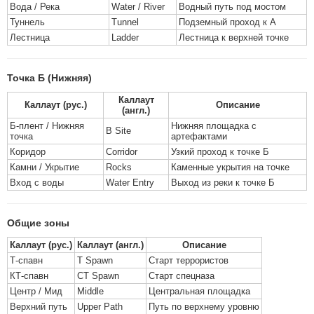
Вода / Река
Water / River
Водный путь под мостом
Туннель
Tunnel
Подземный проход к А
Лестница
Ladder
Лестница к верхней точке
Точка Б (Нижняя)
Каллаут
Каллаут (рус.)
Описание
(англ.)
Б-плент / Нижняя
Нижняя площадка с
B Site
точка
артефактами
Коридор
Corridor
Узкий проход к точке Б
Камни / Укрытие
Rocks
Каменные укрытия на точке
Вход с воды
Water Entry
Выход из реки к точке Б
Общие зоны
Каллаут (рус.)
Каллаут (англ.)
Описание
Т-спавн
T Spawn
Старт террористов
КТ-спавн
CT Spawn
Старт спецназа
Центр / Мид
Middle
Центральная площадка
Верхний путь
Upper Path
Путь по верхнему уровню