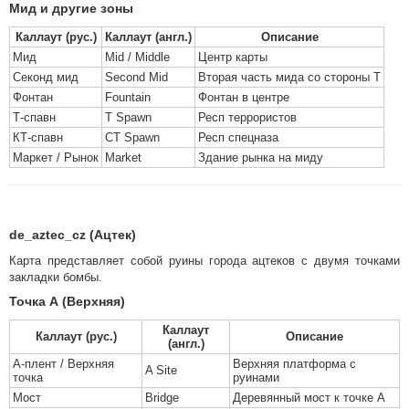
Мид и другие зоны
Каллаут (рус.)
Каллаут (англ.)
Описание
Мид
Mid / Middle
Центр карты
Секонд мид
Second Mid
Вторая часть мида со стороны Т
Фонтан
Fountain
Фонтан в центре
Т-спавн
T Spawn
Респ террористов
КТ-спавн
CT Spawn
Респ спецназа
Маркет / Рынок
Market
Здание рынка на миду
de_aztec_cz (Ацтек)
Карта представляет собой руины города ацтеков с двумя точками
закладки бомбы.
Точка А (Верхняя)
Каллаут
Каллаут (рус.)
Описание
(англ.)
А-плент / Верхняя
Верхняя платформа с
A Site
точка
руинами
Мост
Bridge
Деревянный мост к точке А