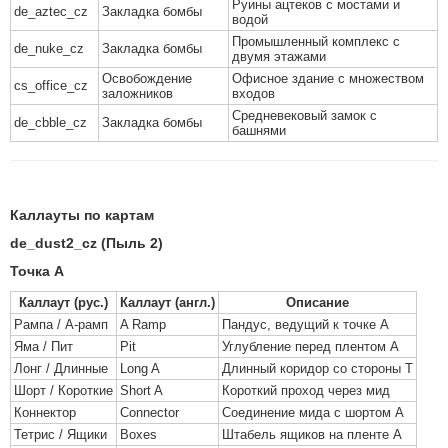
Руины ацтеков с мостами и
de_aztec_cz
Закладка бомбы
водой
Промышленный комплекс с
de_nuke_cz
Закладка бомбы
двумя этажами
Освобождение
Офисное здание с множеством
cs_office_cz
заложников
входов
Средневековый замок с
de_cbble_cz
Закладка бомбы
башнями
Каллауты по картам
de_dust2_cz (Пыль 2)
Точка A
Каллаут (рус.)
Каллаут (англ.)
Описание
Рампа / А-рамп
A Ramp
Пандус, ведущий к точке А
Яма / Пит
Pit
Углубление перед плентом А
Лонг / Длинные
Long A
Длинный коридор со стороны Т
Шорт / Короткие
Short A
Короткий проход через мид
Коннектор
Connector
Соединение мида с шортом А
Тетрис / Ящики
Boxes
Штабель ящиков на пленте А