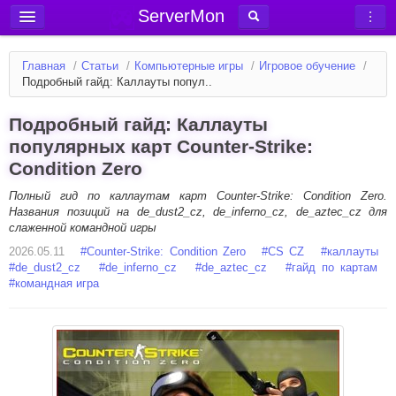
ServerMon
Добавить сервер
Главная
/
Статьи
/
Компьютерные игры
/
Игровое обучение
/
Мониторинг серверов
Подробный гайд: Каллауты попул..
Новости
Подробный гайд: Каллауты
Блог
популярных карт Counter-Strike:
Condition Zero
Статьи
Форум
Полный гид по каллаутам карт Counter-Strike: Condition Zero.
Названия позиций на de_dust2_cz, de_inferno_cz, de_aztec_cz для
слаженной командной игры
Вход в аккаунт
2026.05.11
#
Counter-Strike: Condition Zero
#
CS CZ
#
каллауты
#
de_dust2_cz
#
de_inferno_cz
#
de_aztec_cz
#
гайд по картам
#
командная игра