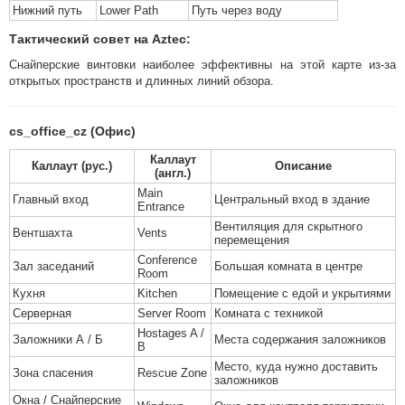
Нижний путь
Lower Path
Путь через воду
Тактический совет на Aztec:
Снайперские винтовки наиболее эффективны на этой карте из-за
открытых пространств и длинных линий обзора.
cs_office_cz (Офис)
Каллаут
Каллаут (рус.)
Описание
(англ.)
Main
Главный вход
Центральный вход в здание
Entrance
Вентиляция для скрытного
Вентшахта
Vents
перемещения
Conference
Зал заседаний
Большая комната в центре
Room
Кухня
Kitchen
Помещение с едой и укрытиями
Серверная
Server Room
Комната с техникой
Hostages A /
Заложники А / Б
Места содержания заложников
B
Место, куда нужно доставить
Зона спасения
Rescue Zone
заложников
Окна / Снайперские