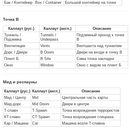
Бак / Контейнер
Box / Container
Большой контейнер на точке
Точка B
Каллаут (рус.)
Каллаут (англ.)
Описание
Туннель /
Tunnels /
Подземный проход к точке
Подземка
Underpass
В
Вентиляция
Vents
Вентшахта над туннелем
Дорс / Двери
B Doors
Двери на входе в точку В
Плент Б
B Site
Сама точка закладки
Окно
Window
Окно с видом на плент Б
Мид и респауны
Каллаут (рус.)
Каллаут (англ.)
Описание
Мид / Центр
Mid
Центральная часть карты
Мид-дорс
Mid Doors
Двери в центре
Т-спавн
T Spawn
Точка возрождения террористов
КТ-спавн
CT Spawn
Точка возрождения спецназа
Кар / Машина
Car
Машина возле Т-спавна