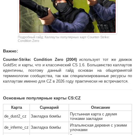
Подробный гайд: Каллауты популярных карт Counter-Strike:
Condition Zero
Важно:
Counter-Strike: Condition Zero (2004)
использует тот же движок
GoldSrc и карты, что и классический CS 1.6. Большинство каллаутов
идентичны, поэтому данный гайд основан на общепринятой
терминологии сообщества, так как специализированные ресурсы по
каллаутам именно для CZ в 2026 году практически не встречаются.
Основные популярные карты CS:CZ
Карта
Сценарий
Описание
Пустынная карта с двумя
de_dust2_cz
Закладка бомбы
точками закладки
Итальянская деревня с узкими
de_inferno_cz
Закладка бомбы
улочками