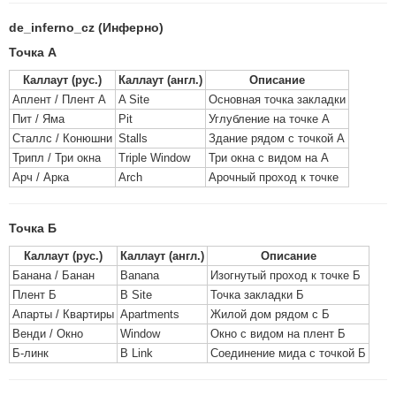
de_inferno_cz (Инферно)
Точка А
Каллаут (рус.)
Каллаут (англ.)
Описание
Аплент / Плент А
A Site
Основная точка закладки
Пит / Яма
Pit
Углубление на точке А
Сталлс / Конюшни
Stalls
Здание рядом с точкой А
Трипл / Три окна
Triple Window
Три окна с видом на А
Арч / Арка
Arch
Арочный проход к точке
Точка Б
Каллаут (рус.)
Каллаут (англ.)
Описание
Банана / Банан
Banana
Изогнутый проход к точке Б
Плент Б
B Site
Точка закладки Б
Апарты / Квартиры
Apartments
Жилой дом рядом с Б
Венди / Окно
Window
Окно с видом на плент Б
Б-линк
B Link
Соединение мида с точкой Б