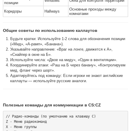
Windows
Окна для контроля территории
позиции
Основные проходы между
Коридоры
Hallways
комнатами
Общие советы по использованию каллаутов
Будьте кратки: Используйте 1-2 слова для обозначения позиции
(«Мид», «А-рамп», «Банана»).
Указывайте направление: «Враг на лонге, движется к А»,
«Снайпер в окне на Б».
Используйте числа: «Двое на миду», «Один в вентиляции».
Координируйте атаки: «Раш на Б через банану», «Контролируем
мид, фланг через шорт».
Адаптируйтесь под команду: Если игроки не знают английские
каллауты — используйте русские аналоги.
Полезные команды для коммуникации в CS:CZ
// Радио-команды (по умолчанию на клавишу C)

Z - Меню радиокоманд

X - Меню группы
