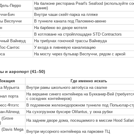
На балконе ресторана Pearl's Seafood (используйте с
Дель-Перро
здание)
ччи-Бич
Внутри чаши скейт-парка на пляже
ы Веспуччи
В туннеле канала под Паломино-авеню
н
На барбекю во дворе мотеля
В котловане на стройплощадке STD Contractors
чный Вайнвуд
На трибунах гоночной трассы Вайнвуда
Лос-Сантос
У входа в ливневую канализацию
еса
На мосту через бульвар Веспуччи, рядом с аркой
ы и аэропорт (41–50)
Локация
Где именно искать
а Мурьета
Внутри рамы школьного автобуса на свалке
На вершине синего контейнера на Букканир-Вей (требуетс
нал порта
с соседних контейнеров)
есс-Флэтс
В подземном железнодорожном туннеле под Попьюлар-ст
иан-Айленд
На сухогрузном буксире Olifantus, у окна рубки
 (Grove
На заднем дворе дома, посещаемого в миссии Hood Safari
)
 (Davis Mega
Внутри мусорного контейнера на парковке ТЦ