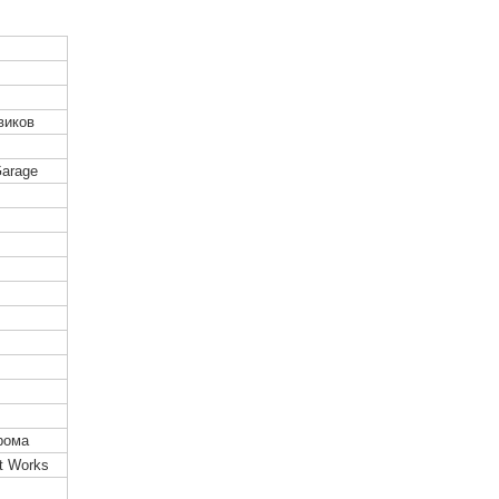
виков
Garage
рома
t Works