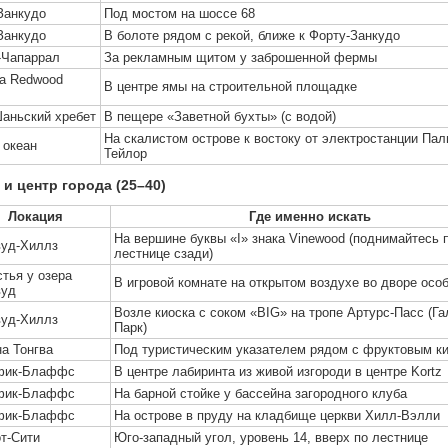
Занкудо
Под мостом на шоссе 68
Занкудо
В болоте рядом с рекой, ближе к Форту-Занкудо
-Чапаррал
За рекламным щитом у заброшенной фермы
а Redwood
В центре ямы на строительной площадке
аньский хребет
В пещере «Заветной бухты» (с водой)
На скалистом острове к востоку от электростанции Пал
 океан
Тейлор
и центр города (25–40)
Локация
Где именно искать
На вершине буквы «I» знака Vinewood (поднимайтесь 
вуд-Хиллз
лестнице сзади)
тья у озера
В игровой комнате на открытом воздухе во дворе осо
вуд
Возле киоска с соком «BIG» на тропе Артурс-Пасс (Га
вуд-Хиллз
Парк)
а Тонгва
Под туристическим указателем рядом с фруктовым к
фик-Блаффс
В центре лабиринта из живой изгороди в центре Kortz
фик-Блаффс
На барной стойке у бассейна загородного клуба
фик-Блаффс
На острове в пруду на кладбище церкви Хилл-Вэлли
т-Сити
Юго-западный угол, уровень 14, вверх по лестнице