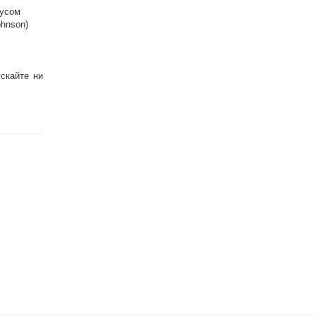
фусом
ohnson)
скайте ни