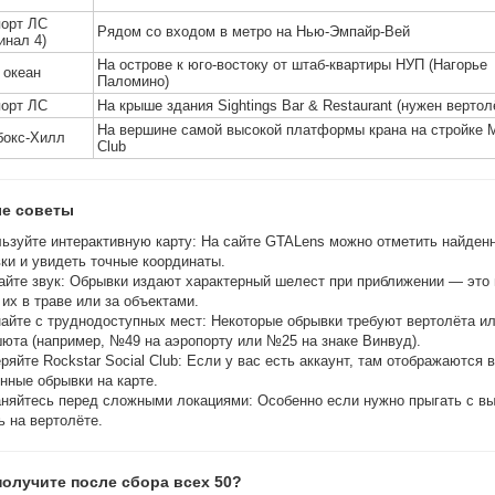
орт ЛС
Рядом со входом в метро на Нью-Эмпайр-Вей
инал 4)
На острове к юго-востоку от штаб-квартиры НУП (Нагорье
 океан
Паломино)
орт ЛС
На крыше здания Sightings Bar & Restaurant (нужен вертол
На вершине самой высокой платформы крана на стройке M
бокс-Хилл
Club
е советы
ьзуйте интерактивную карту: На сайте GTALens можно отметить найден
ки и увидеть точные координаты.
йте звук: Обрывки издают характерный шелест при приближении — это 
 их в траве или за объектами.
айте с труднодоступных мест: Некоторые обрывки требуют вертолёта и
юта (например, №49 на аэропорту или №25 на знаке Винвуд).
ряйте Rockstar Social Club: Если у вас есть аккаунт, там отображаются 
нные обрывки на карте.
няйтесь перед сложными локациями: Особенно если нужно прыгать с в
ь на вертолёте.
получите после сбора всех 50?