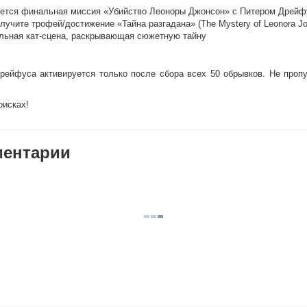
ется финальная миссия «Убийство Леоноры Джонсон» с Питером Дрей
лучите трофей/достижение «Тайна разгадана» (The Mystery of Leonora J
льная кат-сцена, раскрывающая сюжетную тайну
рейфуса активируется только после сбора всех 50 обрывков. Не пропу
оисках!
ентарии