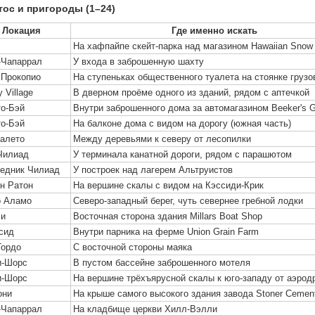
тос и пригороды (1–24)
Локация
Где именно искать
На хафпайпе скейт-парка над магазином Hawaiian Snow
-Чапаррал
У входа в заброшенную шахту
 Прокопио
На ступеньках общественного туалета на стоянке грузо
y Village
В дверном проёме одного из зданий, рядом с аптечкой
о-Бэй
Внутри заброшенного дома за автомагазином Beeker's 
о-Бэй
На балконе дома с видом на дорогу (южная часть)
алето
Между деревьями к северу от лесопилки
Чилиад
У терминала канатной дороги, рядом с парашютом
едник Чилиад
У построек над лагерем Альтруистов
н Ратон
На вершине скалы с видом на Кэссиди-Крик
о Аламо
Северо-западный берег, чуть севернее гребной лодки
ли
Восточная сторона здания Millars Boat Shop
сид
Внутри парника на ферме Union Grain Farm
Гордо
С восточной стороны маяка
и-Шорс
В пустом бассейне заброшенного мотеля
и-Шорс
На вершине трёхъярусной скалы к юго-западу от аэрод
они
На крыше самого высокого здания завода Stoner Cemen
-Чапаррал
На кладбище церкви Хилл-Вэлли