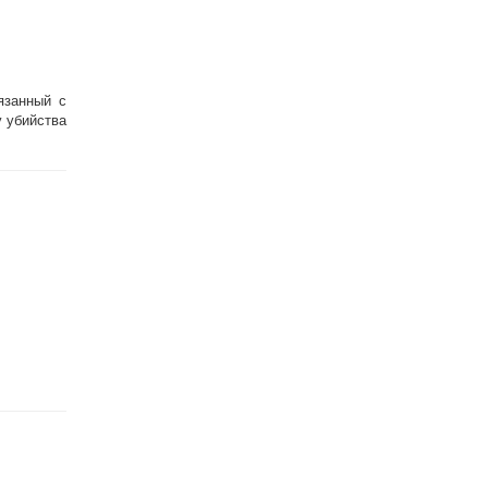
язанный с
у убийства