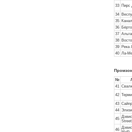
33
Пирс 
34
Веспу
35
Канал
36
Бёрто
37
Альта
38
Восто
39
Река 
40
Ла-М
Промзон
№
41
Свалк
42
Терми
43
Сайпр
44
Элиз
Дэвис
45
Street
Дэвис
46
Mall)