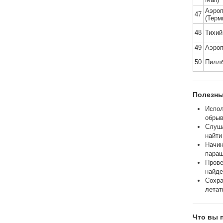
Аэроп
47
(Терм
48
Тихий
49
Аэроп
50
Пилл
Полезны
Испол
обрыв
Слуша
найти
Начин
параш
Прове
найде
Сохра
летат
Что вы 