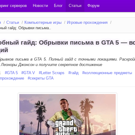
ринг серверов
Новости
Блог
Статьи
Форум
я
/
Статьи
/
Компьютерные игры
/
Игровые прохождения
/
ный гайд: Обрывки письма..
бный гайд: Обрывки письма в GTA 5 — вс
ций
брывков письма в GTA 5. Полный гайд с точными локациями. Раскро
 Леоноры Джонсон и получите секретное достижение
1
#
GTA 5
#
GTA V
#
Letter Scraps
#
гайд
#
коллекционные предметы
прохождение
#
секреты GTA