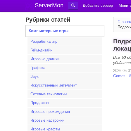
ServerMon
Добавить сервер
Монито
Рубрики статей
Главна
Подроб
Компьютерные игры
Подро
Разработка игр
лока
Гейм-дизайн
Все 50 о
Игровые движки
убийства
Графика
2026.05.0
Games
#
Звук
Искусственный интеллект
Сетевые технологии
Продакшен
Игровые прохождения
Игровые настройки
Игровые крафты