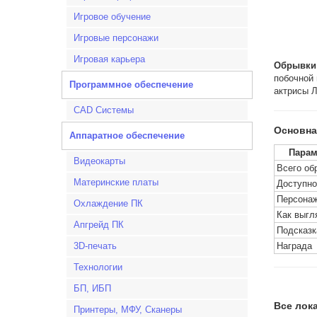
Игровое обучение
Игровые персонажи
Игровая карьера
Обрывки 
побочной 
Программное обеспечение
актрисы Л
CAD Системы
Основна
Аппаратное обеспечение
Парам
Видеокарты
Всего об
Материнские платы
Доступно
Персона
Охлаждение ПК
Как выгл
Апгрейд ПК
Подсказк
3D-печать
Награда
Технологии
БП, ИБП
Все лок
Принтеры, МФУ, Сканеры