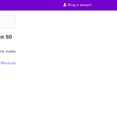
Вход в аккаунт
е 50
йте тайну
#
Rockstar