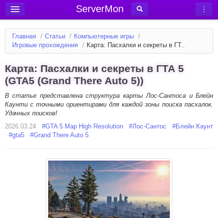
ServerMon
Добавить сервер
Главная
/
Статьи
/
Компьютерные игры
/
Мониторинг серверов
Игровые прохождения
/
Карта: Пасхалки и секреты в ГТ..
Новости
Карта: Пасхалки и секреты в ГТА 5
Блог
(GTA5 (Grand There Auto 5))
Статьи
В статье представлена структура карты Лос-Сантоса и Блейн
Каунти с точными ориентирами для каждой зоны поиска пасхалок.
Форум
Удачных поисков!
2026.03.24
Вход в аккаунт
#
GTA 5 Map High Resolution
#
Лос-Сантос
#
Блейн Каунт
#
gta5
#
Grand There Auto 5