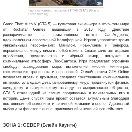
Карта основных пасхалок в ГТА5 (GTA5 (Grand
There Auto 5))
Grand Theft Auto V (GTA 5) — культовая экшен-игра в открытом мире
от Rockstar Games, вышедшая в 2013 году. Действие
разворачивается в вымышленном штате Сан-Андреас,
вдохновлённом современной Калифорнией. Игроки управляют тремя
уникальными персонажами: Майклом, Франклином и Тревором,
переключаясь между ними в любой момент. Сюжет сочетает дерзкие
ограбления, предательство и чёрный юмор, погружая в
криминальную атмосферу Лос-Сантоса. Игра предлагает огромную
свободу: исследование мира, выполнение миссий, мини-игры,
кастомизацию транспорта и персонажей. Онлайн-режим GTA Online
позволяет играть с друзьями, создавая собственную криминальную
империю. Благодаря детализированному миру, продвинутой физике,
саундтреку и сатирическому взгляду на американское общество,
GTA 5 стала одной из самых продаваемых и влиятельных игр в
истории. Даже спустя годы проект остаётся актуальным благодаря
постоянным обновлениям и активной комьюнити-сцене. Идеальный
выбор для фанатов экшена, приключений и нелинейного геймплея.
ЗОНА 1: СЕВЕР (Блейн Каунти)