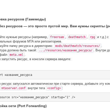
новка ресурсов (Гамемоды)
без ресурсов — это просто пустой мир. Вам нужны скрипты (
йте нужные ресурсы (например,
,
,
и т.д.) с
freeroam
deathmatch
rpg
альных форумов MTA или репозиториев.
куйте папку ресурса в директорию:
.
mods/deathmatch/resources/
тура должна быть такой:
. Внутри 
.../resources/название_ресурса/
 файл
.
meta.xml
 запустить ресурс, в консоли сервера введите:
 ресурс запускался автоматически при старте сервера, добавьте эту ко
л
внутри тега
:
mtaserver.conf
<config>
ойка сети (Port Forwarding)