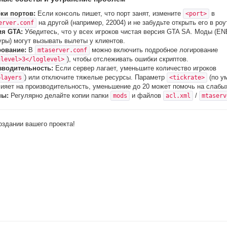
ки портов:
Если консоль пишет, что порт занят, измените
в
<port>
на другой (например, 22004) и не забудьте открыть его в роу
erver.conf
ия GTA:
Убедитесь, что у всех игроков чистая версия GTA SA. Моды (EN
уры) могут вызывать вылеты у клиентов.
рование:
В
можно включить подробное логирование
mtaserver.conf
), чтобы отслеживать ошибки скриптов.
glevel>3</loglevel>
зводительность:
Если сервер лагает, уменьшите количество игроков
) или отключите тяжелые ресурсы. Параметр
(по у
players
<tickrate>
лияет на производительность, уменьшение до 20 может помочь на слабы
пы:
Регулярно делайте копии папки
и файлов
/
mods
acl.xml
mtaserv
оздании вашего проекта!