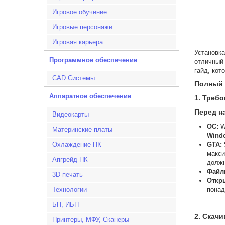
Игровое обучение
Игровые персонажи
Игровая карьера
Установк
Программное обеспечение
отличный
гайд, кот
CAD Системы
Полный 
Аппаратное обеспечение
1. Требо
Перед н
Видеокарты
ОС:
Wi
Материнские платы
Wind
Охлаждение ПК
GTA: 
макси
Апгрейд ПК
должн
Файл
3D-печать
Откр
Технологии
понад
БП, ИБП
2. Скач
Принтеры, МФУ, Сканеры