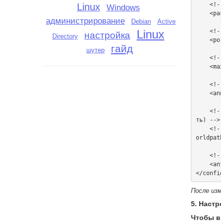
    <!-- Пароль на вход (оставьте пустым, если пароль не нужен) -->

Linux
Windows
    <password></password>

администрирование
Active
Debian
    <!-- Порт сервера (стандартный 22003) -->

Linux
настройка
Directory
    <port>22003</port>

гайд
шутер
    <!-- Максимальное количество игроков -->

    <maxplayers>32</maxplayers>

    <!-- Разрешить ли серверу отображаться в общем списке -->

    <announce>true</announce>

    <!-- Путь к игре GTA SA (обычно определяется автоматически, но можно указа
ть) -->

    <!-- <gameworldpath>C:\Program Files\Rockstar Games\GTA San Andreas</gamew
orldpat
    <!-- Настройки античита (рекомендуется включить) -->

    <anticheat level="1" />

После из
5. Наст
Чтобы в