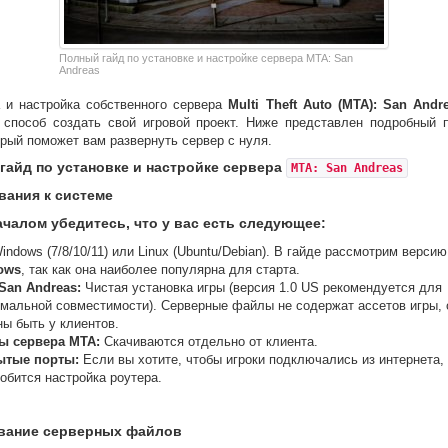
Полный гайд по установке и настройке сервера MTA: San
Andreas
а и настройка собственного сервера
Multi Theft Auto (MTA): San Andr
 способ создать свой игровой проект. Ниже представлен подробный 
орый поможет вам развернуть сервер с нуля.
гайд по установке и настройке сервера
MTA: San Andreas
вания к системе
ачалом убедитесь, что у вас есть следующее:
ndows (7/8/10/11) или Linux (Ubuntu/Debian). В гайде рассмотрим верси
ows
, так как она наиболее популярна для старта.
San Andreas:
Чистая установка игры (версия 1.0 US рекомендуется для
мальной совместимости). Серверные файлы не содержат ассетов игры, 
ы быть у клиентов.
ы сервера MTA:
Скачиваются отдельно от клиента.
ытые порты:
Если вы хотите, чтобы игроки подключались из интернета,
обится настройка роутера.
ивание серверных файлов