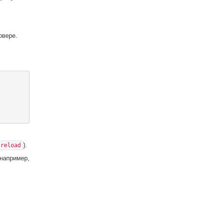
рвере.
).
 reload
например,