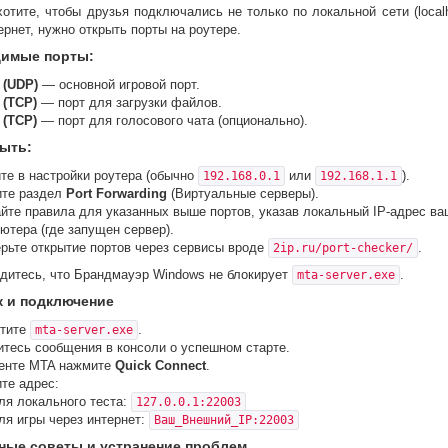
отите, чтобы друзья подключались не только по локальной сети (localh
ернет, нужно открыть порты на роутере.
имые порты:
 (UDP)
— основной игровой порт.
 (TCP)
— порт для загрузки файлов.
 (TCP)
— порт для голосового чата (опционально).
рыть:
те в настройки роутера (обычно
или
).
192.168.0.1
192.168.1.1
ите раздел
Port Forwarding
(Виртуальные серверы).
йте правила для указанных выше портов, указав локальный IP-адрес ва
ютера (где запущен сервер).
рьте открытие портов через сервисы вроде
.
2ip.ru/port-checker/
едитесь, что Брандмауэр Windows не блокирует
.
mta-server.exe
к и подключение
стите
.
mta-server.exe
тесь сообщения в консоли о успешном старте.
енте MTA нажмите
Quick Connect
.
те адрес:
ля локального теста:
127.0.0.1:22003
ля игры через интернет:
Ваш_Внешний_IP:22003
зные советы и устранение проблем