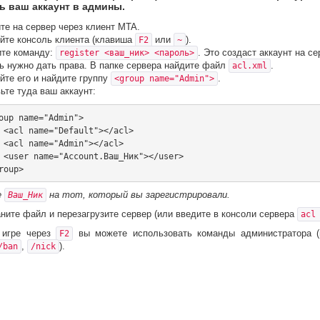
ь ваш аккаунт в админы.
те на сервер через клиент MTA.
йте консоль клиента (клавиша
или
).
F2
~
те команду:
. Это создаст аккаунт на се
register <ваш_ник> <пароль>
ь нужно дать права. В папке сервера найдите файл
.
acl.xml
йте его и найдите группу
.
<group name="Admin">
ьте туда ваш аккаунт:
l>

l>

er>

е
на тот, который вы зарегистрировали.
Ваш_Ник
ните файл и перезагрузите сервер (или введите в консоли сервера
acl
 игре через
вы можете использовать команды администратора (
F2
,
).
/ban
/nick