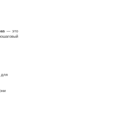
eas
— это
пошаговый
ю для
они