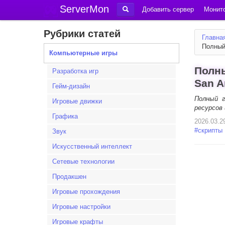
ServerMon
Добавить сервер
Монито
Рубрики статей
Главна
Полный 
Компьютерные игры
Полны
Разработка игр
San A
Гейм-дизайн
Полный г
Игровые движки
ресурсов 
Графика
2026.03.2
#
скрипты
Звук
Искусственный интеллект
Сетевые технологии
Продакшен
Игровые прохождения
Игровые настройки
Игровые крафты