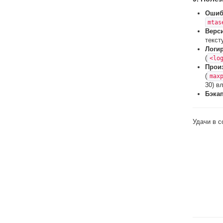
Ошиб
mtas
Верс
текст
Логи
(
<lo
Прои
(
max
30) в
Бэка
Удачи в с