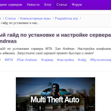
ринг серверов
Новости
Блог
Статьи
Форум
я
/
Статьи
/
Компьютерные игры
/
Разработка игр
/
гайд по установке и нас..
й гайд по установке и настройке сервера
ndreas
айд по установке сервера MTA: San Andreas. Настройка конфигов
и админки. Запустите свой игровой проект быстро и легко!
9
#
MTA
#
San Andreas
#
сервер
#
настройка
#
гайд
#
Мультиплее