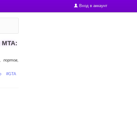
Вход в аккаунт
 MTA:
, портов,
р
#
GTA