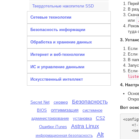
Перей
Твердотельные накопители SSD
В ра
Скача
Сетевые технологии
или
Реком
Безопасность информации
туда 
3. Устан
Обработка и хранение данных
Если 
Если 
Интернет и веб-технологии
В пап
Запус
ИС и управление данными
Если 
liste
Искусственный интеллект
4. Настр
Основ
Откро
Безопасность
сервер
Secret Net
Вот осн
оптимизация
BIOS
системное
CS2
администрирование
установка
<config>
    <!-- Название сервера, которое видят игроки -->

Astra Linux
Ошибки iTunes
    <servername>Сервер ServerMon.ru</servername>

Alt
информационная безопасность