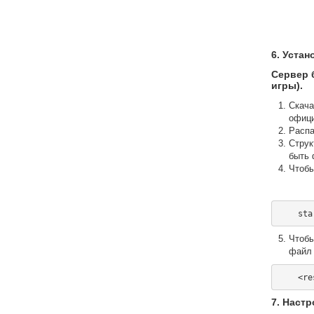
6. Уста
Сервер 
игры).
Скача
офици
Распа
Струк
быть
Чтобы
Чтобы
фай
7. Настр