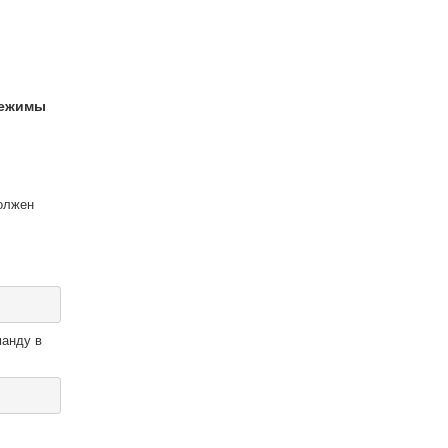
режимы
должен
манду в