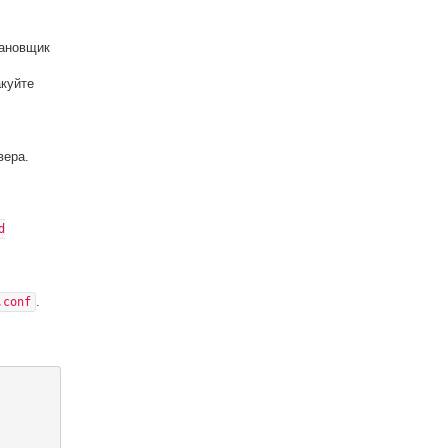
ановщик
акуйте
вера.
d
.
.conf