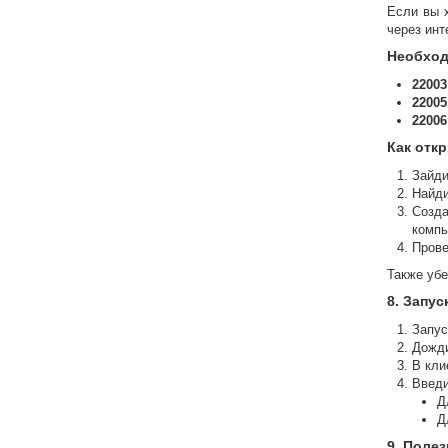
Если вы х
через инт
Необход
22003
22005
22006
Как отк
Зайди
Найд
Созда
компь
Прове
Также уб
8. Запус
Запу
Дожди
В кли
Введи
Д
Д
9. Поле