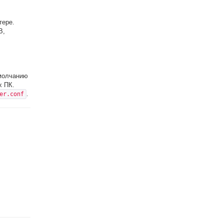
тере.
B,
молчанию
х ПК.
.
er.conf