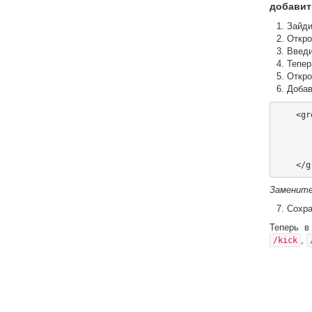
добавит
Зайди
Откро
Введи
Тепер
Откро
Добав
    <group name="Admin">

        <acl name="Default"></ac
        <acl name="Admin"></ac
        <user name="Account.Ваш_Ник"></us
Заменит
Сохра
Теперь в
,
/kick