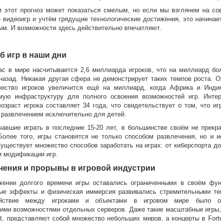
м этот прогноз может показаться смелым, но если мы взглянем на со
 видеоигр и учтём грядущие технологические достижения, это начинае
ым. И возможности здесь действительно впечатляют.
б игр в наши дни
ас в мире насчитывается 2,6 миллиарда игроков, что на миллиард бо
 назад. Никакая другая сфера не демонстрирует таких темпов роста. О
чество игроков увеличится ещё на миллиард, когда Африка и Инди
мую инфраструктуру для полного освоения возможностей игр. Интер
озраст игрока составляет 34 года, что свидетельствует о том, что и
 развлечением исключительно для детей.
чавшие играть в последние 15-20 лет, в большинстве своём не прекр
 Более того, игры становятся не только способом развлечения, но и и
уществует множество способов заработать на играх: от киберспорта д
и модификации игр.
чения и прорывы в игровой индустрии
жении долгого времени игры оставались ограниченными в своём фун
ые эффекты и физическая иммерсия развивались стремительными те
ействие между игроками и объектами в игровом мире было ог
кими возможностями отдельных серверов. Даже такие масштабные игры, 
ft, представляют собой множество небольших миров, а концерты в Fort