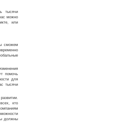
ть тысячи
час можно
икте, или
мы сможем
временно
лобальные
изменения
ут помочь
ности для
ас тысячи
 развитии.
всех, кто
компаниям
зможности
мы должны