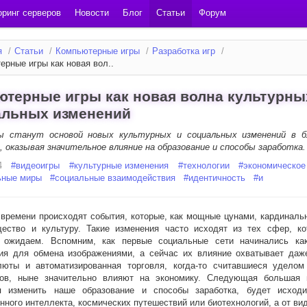
ринг серверов
Новости
Блог
Статьи
Форум
я
/
Статьи
/
Компьютерные игры
/
Разработка игр
/
ерные игры как новая вол..
терные игры как новая волна культурны
альных изменений
ы станут основой новых культурных и социальных изменений в 
 оказывая значительное влияние на образование и способы заработка.
4
#
видеоигры
#
культурные изменения
#
технологии
#
экономическое
ьные миры
#
социальные взаимодействия
#
идентичность
#
и
 времени происходят события, которые, как мощные цунами, кардиналь
ество и культуру. Такие изменения часто исходят из тех сфер, к
 ожидаем. Вспомним, как первые социальные сети начинались ка
ия для обмена изображениями, а сейчас их влияние охватывает даж
люты и автоматизированная торговля, когда-то считавшиеся уделом
тов, ныне значительно влияют на экономику. Следующая большая 
я изменить наше образование и способы заработка, будет исход
нного интеллекта, космических путешествий или биотехнологий, а от вид