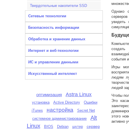
множеств
Твердотельные накопители SSD
Однако с
Сетевые технологии
серверов
увидеть 
симуляций
Безопасность информации
Будуще
Обработка и хранение данных
Компьюте
создать
Интернет и веб-технологии
взаимоде
события и
ИС и управление данными
Игры мог
восприят
Искусственный интеллект
людям лу
творчест
людей зар
Astra Linux
оптимизация
Чтобы пол
Это каса
установка
Active Directory
Ошибки
заинтере
настройка
iTunes
Secret Net
доминиро
этого но
Alt
системное администрирование
активно у
Linux
сервер
BIOS
шутер
Debian