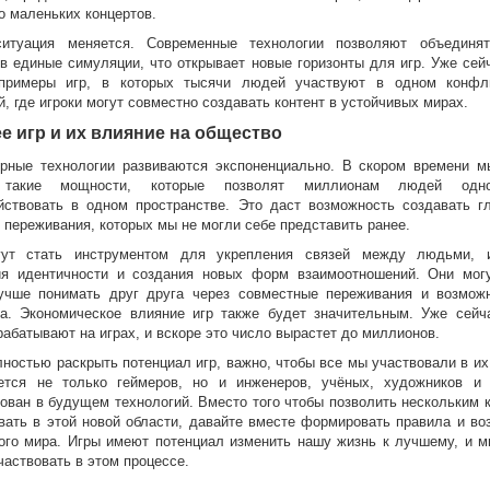
о маленьких концертов.
итуация меняется. Современные технологии позволяют объединя
 в единые симуляции, что открывает новые горизонты для игр. Уже сей
примеры игр, в которых тысячи людей участвуют в одном конфл
, где игроки могут совместно создавать контент в устойчивых мирах.
е игр и их влияние на общество
рные технологии развиваются экспоненциально. В скором времени 
 такие мощности, которые позволят миллионам людей одно
йствовать в одном пространстве. Это даст возможность создавать г
 переживания, которых мы не могли себе представить ранее.
ут стать инструментом для укрепления связей между людьми, 
ия идентичности и создания новых форм взаимоотношений. Они мог
чше понимать друг друга через совместные переживания и возмож
ва. Экономическое влияние игр также будет значительным. Уже сейч
абатывают на играх, и вскоре это число вырастет до миллионов.
ностью раскрыть потенциал игр, важно, чтобы все мы участвовали в их
ется не только геймеров, но и инженеров, учёных, художников и 
сован в будущем технологий. Вместо того чтобы позволить нескольким 
вать в этой новой области, давайте вместе формировать правила и во
вого мира. Игры имеют потенциал изменить нашу жизнь к лучшему, и 
частвовать в этом процессе.