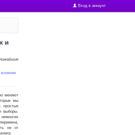
Вход в аккаунт
х и
ближайшие
 влияние
но меняют
оторые мы
к простые
е выборы.
 немногих
перемена,
ить не от
еоигр.