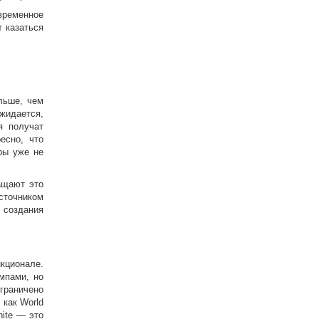
временное
т казаться
льше, чем
жидается,
я получат
есно, что
гры уже не
ащают это
сточником
о создания
кционале.
мпами, но
раничено
как World
nite — это