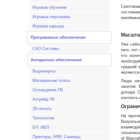
Скептика
Игровое обучение
состояние
Игровые персонажи
неизбежн
Игровая карьера
Масшта
Программное обеспечение
Уже сейч
CAD Системы
пять лет
что коли
Аппаратное обеспечение
необходи
средний в
Видеокарты
являются
Материнские платы
Люди, на
занятие.
Охлаждение ПК
дохода. С
контента 
Апгрейд ПК
Ограни
3D-печать
На протя
Технологии
Визуальн
взаимод
БП, ИБП
техничес
Принтеры, МФУ, Сканеры
of Warcra