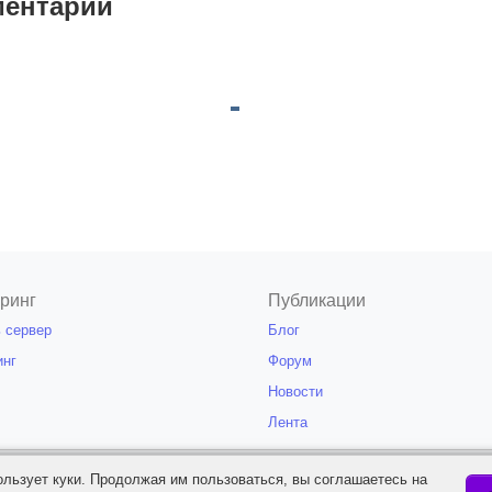
ентарии
ринг
Публикации
 сервер
Блог
инг
Форум
Новости
Лента
ое или полное использование материалов сайта "ServerMon" разрешаетс
ользует куки. Продолжая им пользоваться, вы соглашаетесь на
для поисковых систем ссылки на адрес мате