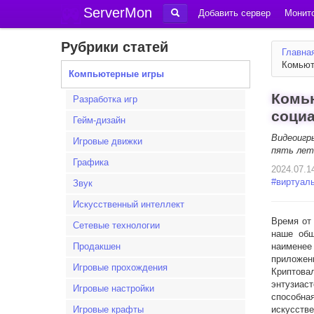
ServerMon
Добавить сервер
Монито
Рубрики статей
Главна
Комьют
Компьютерные игры
Комью
Разработка игр
соци
Гейм-дизайн
Видеоигр
Игровые движки
пять лет,
Графика
2024.07.1
#
виртуал
Звук
Искусственный интеллект
Время от
Сетевые технологии
наше общ
Продакшен
наименее
приложен
Игровые прохождения
Криптова
энтузиас
Игровые настройки
способна
Игровые крафты
искусстве