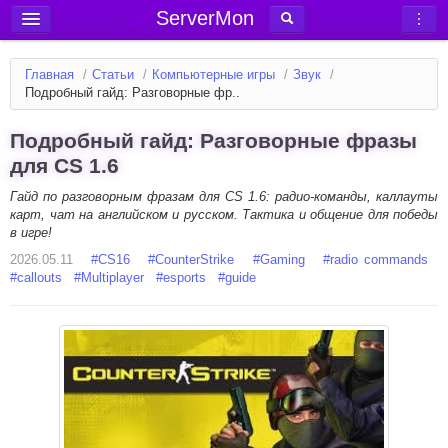
ServerMon
Добавить сервер
Главная
/
Статьи
/
Компьютерные игры
/
Звук
/
Мониторинг серверов
Подробный гайд: Разговорные фр..
Новости
Подробный гайд: Разговорные фразы
Блог
для CS 1.6
Статьи
Гайд по разговорным фразам для CS 1.6: радио-команды, каллауты
карт, чат на английском и русском. Тактика и общение для победы
Форум
в игре!
2026.05.11
Вход в аккаунт
#
CS16
#
CounterStrike
#
Gaming
#
radio commands
#
callouts
#
Multiplayer
#
esports
#
guide