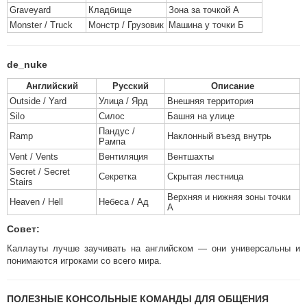
Graveyard
Кладбище
Зона за точкой А
Monster / Truck
Монстр / Грузовик
Машина у точки Б
de_nuke
Английский
Русский
Описание
Outside / Yard
Улица / Ярд
Внешняя территория
Silo
Силос
Башня на улице
Пандус /
Ramp
Наклонный въезд внутрь
Рампа
Vent / Vents
Вентиляция
Вентшахты
Secret / Secret
Секретка
Скрытая лестница
Stairs
Верхняя и нижняя зоны точки
Heaven / Hell
Небеса / Ад
А
Совет:
Каллауты лучше заучивать на английском — они универсальны и
понимаются игроками со всего мира.
ПОЛЕЗНЫЕ КОНСОЛЬНЫЕ КОМАНДЫ ДЛЯ ОБЩЕНИЯ