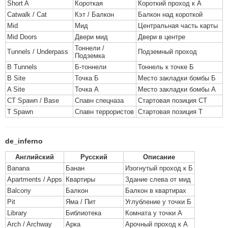
Short A
Короткая
Короткий проход к А
Catwalk / Cat
Кэт / Балкон
Балкон над короткой
Mid
Мид
Центральная часть карты
Mid Doors
Двери мид
Двери в центре
Тоннели /
Tunnels / Underpass
Подземный проход
Подземка
B Tunnels
Б-тоннели
Тоннель к точке Б
B Site
Точка Б
Место закладки бомбы Б
A Site
Точка А
Место закладки бомбы А
CT Spawn / Base
Спавн спецназа
Стартовая позиция СТ
T Spawn
Спавн террористов
Стартовая позиция Т
de_inferno
Английский
Русский
Описание
Banana
Банан
Изогнутый проход к Б
Apartments / Apps
Квартиры
Здание слева от мид
Balcony
Балкон
Балкон в квартирах
Pit
Яма / Пит
Углубление у точки Б
Library
Библиотека
Комната у точки А
Arch / Archway
Арка
Арочный проход к А