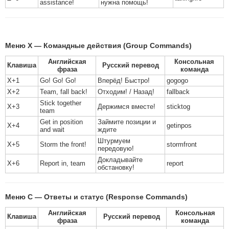
assistance!
нужна помощь!
Меню X — Командные действия (Group Commands)
Английская
Консольная
Клавиша
Русский перевод
фраза
команда
X+1
Go! Go! Go!
Вперёд! Быстро!
gogogo
X+2
Team, fall back!
Отходим! / Назад!
fallback
Stick together
X+3
Держимся вместе!
sticktog
team
Get in position
Займите позиции и
X+4
getinpos
and wait
ждите
Штурмуем
X+5
Storm the front!
stormfront
передовую!
Докладывайте
X+6
Report in, team
report
обстановку!
Меню C — Ответы и статус (Response Commands)
Английская
Консольная
Клавиша
Русский перевод
фраза
команда