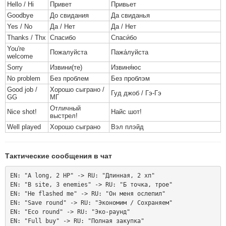
Hello / Hi
Привет
Привьет
Goodbye
До свидания
Да свиданья
Yes / No
Да / Нет
Да / Нет
Thanks / Thx
Спасибо
Спаси́бо
You're
Пожалуйста
Пажа́луйста
welcome
Sorry
Извини(те)
Извиня́юс
No problem
Без проблем
Без проблэм
Good job /
Хорошо сыграно /
Гуд джоб / Гэ-Гэ
GG
МГ
Отличный
Nice shot!
Найс шот!
выстрел!
Well played
Хорошо сыграно
Вэл плэйд
Тактические сообщения в чат
EN: "A long, 2 HP" -> RU: "Длинная, 2 хп"

EN: "B site, 3 enemies" -> RU: "Б точка, трое"

EN: "He flashed me" -> RU: "Он меня ослепил"

EN: "Save round" -> RU: "Экономим / Сохраняем"

EN: "Eco round" -> RU: "Эко-раунд"

EN: "Full buy" -> RU: "Полная закупка"
