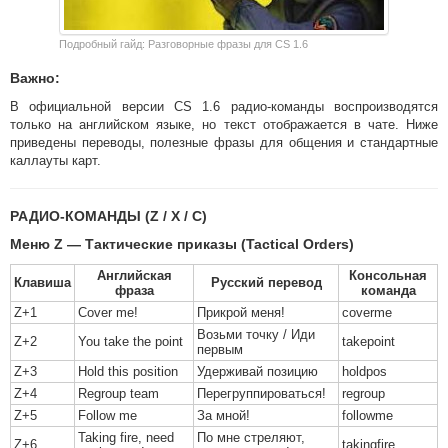
Подробный гайд: Разговорные фразы для CS 1.6
Важно:
В официальной версии CS 1.6 радио-команды воспроизводятся
только на английском языке, но текст отображается в чате. Ниже
приведены переводы, полезные фразы для общения и стандартные
каллауты карт.
РАДИО-КОМАНДЫ (Z / X / C)
Меню Z — Тактические приказы (Tactical Orders)
Английская
Консольная
Клавиша
Русский перевод
фраза
команда
Z+1
Cover me!
Прикрой меня!
coverme
Возьми точку / Иди
Z+2
You take the point
takepoint
первым
Z+3
Hold this position
Удерживай позицию
holdpos
Z+4
Regroup team
Перегруппироваться!
regroup
Z+5
Follow me
За мной!
followme
Taking fire, need
По мне стреляют,
Z+6
takingfire