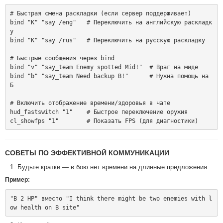
# Быстрая смена раскладки (если сервер поддерживает)

bind "K" "say /eng"   # Переключить на английскую раскладк
у

bind "K" "say /rus"   # Переключить на русскую раскладку

# Быстрые сообщения через bind

bind "v" "say_team Enemy spotted Mid!"  # Враг на миде

bind "b" "say_team Need backup B!"      # Нужна помощь на 
Б

# Включить отображение времени/здоровья в чате

hud_fastswitch "1"    # Быстрое переключение оружия

СОВЕТЫ ПО ЭФФЕКТИВНОЙ КОММУНИКАЦИИ
Будьте кратки — в бою нет времени на длинные предложения.
Пример:
"B 2 HP" вместо "I think there might be two enemies with l