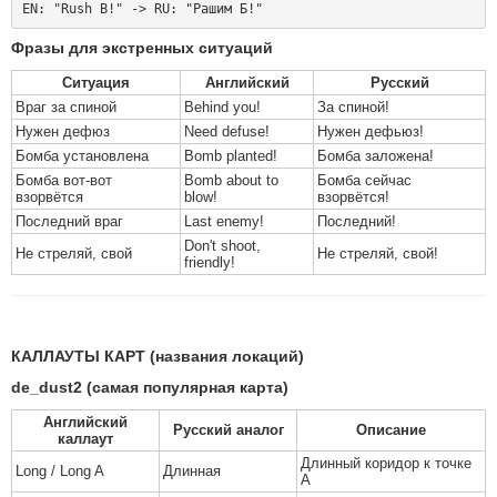
Фразы для экстренных ситуаций
Ситуация
Английский
Русский
Враг за спиной
Behind you!
За спиной!
Нужен дефюз
Need defuse!
Нужен дефьюз!
Бомба установлена
Bomb planted!
Бомба заложена!
Бомба вот-вот
Bomb about to
Бомба сейчас
взорвётся
blow!
взорвётся!
Последний враг
Last enemy!
Последний!
Don't shoot,
Не стреляй, свой
Не стреляй, свой!
friendly!
КАЛЛАУТЫ КАРТ (названия локаций)
de_dust2 (самая популярная карта)
Английский
Русский аналог
Описание
каллаут
Длинный коридор к точке
Long / Long A
Длинная
А