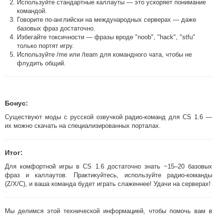
Используйте стандартные каллауты — это ускоряет понимание
командой.
Говорите по-английски на международных серверах — даже
базовых фраз достаточно.
Избегайте токсичности — фразы вроде "noob", "hack", "stfu"
только портят игру.
Используйте /me или /team для командного чата, чтобы не
флудить общий.
Бонус:
Существуют моды с русской озвучкой радио-команд для CS 1.6 —
их можно скачать на специализированных порталах.
Итог:
Для комфортной игры в CS 1.6 достаточно знать ~15–20 базовых
фраз и каллаутов. Практикуйтесь, используйте радио-команды
(Z/X/C), и ваша команда будет играть слаженнее! Удачи на серверах!
Мы делимся этой технической информацией, чтобы помочь вам в