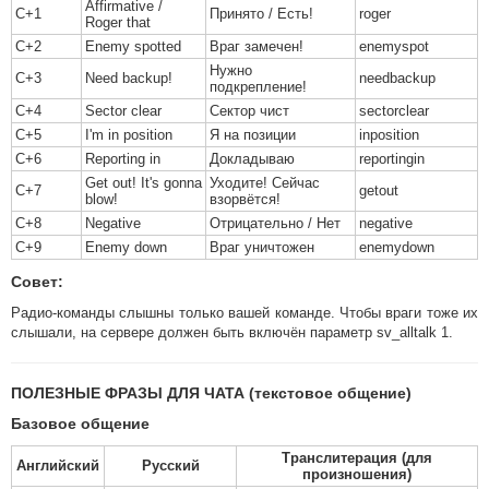
Affirmative /
C+1
Принято / Есть!
roger
Roger that
C+2
Enemy spotted
Враг замечен!
enemyspot
Нужно
C+3
Need backup!
needbackup
подкрепление!
C+4
Sector clear
Сектор чист
sectorclear
C+5
I'm in position
Я на позиции
inposition
C+6
Reporting in
Докладываю
reportingin
Get out! It's gonna
Уходите! Сейчас
C+7
getout
blow!
взорвётся!
C+8
Negative
Отрицательно / Нет
negative
C+9
Enemy down
Враг уничтожен
enemydown
Совет:
Радио-команды слышны только вашей команде. Чтобы враги тоже их
слышали, на сервере должен быть включён параметр sv_alltalk 1.
ПОЛЕЗНЫЕ ФРАЗЫ ДЛЯ ЧАТА (текстовое общение)
Базовое общение
Транслитерация (для
Английский
Русский
произношения)