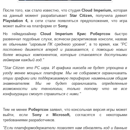
После того, как стало известно, что студия
Cloud Imperium,
которая
на данный момент разрабатывает
Star Citizen,
получила девкит
Playstation 4,
в сети стали появляться предположения, что игра
может выйти на платформе от
Sony.
Но геймдизайнер
Cloud Imperium Крис Робертсон
быстро
развенчал подобные слухи, всячески раскритиковав консоли, назвав
их обычными
"игровым ПК среднего уровня",
в то время, как
"PC
постоянно движется вперед и развивается, с помощью новых
более мощных компонентов, которые становятся доступными
геймерам каждый год."
"Star Citizen это PC игра. И графика никогда не будет упрощена в
угоду менее мощных платформ. Мы не собираемся ограничивать
опции графики или поддерживаемую периферию наименьшим общим
знаменателем. Мы не будет ограничивать определенные
возможности или технологии, только потому что не все
конфигурации смогут справиться с ними."
Тем не менее
Робертсон
заявил, что консольная версия игры может
выйти, если
Sony
и
Microsoft,
согласятся с некоторыми
требованиями разработчиков.
"Если платформодержатели позволят нам обновлять код и данные