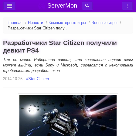
ServerMon
Добавить сервер
Главная
/
Новости
/
Компьютерные игры
/
Военные игры
/
Мониторинг серверов
Разработчики Star Citizen полу..
Новости
Разработчики Star Citizen получили
Блог
девкит PS4
Статьи
Тем не менее Робертсон заявил, что консольная версия игры
может выйти, если Sony и Microsoft, согласятся с некоторыми
Форум
требованиями разработчиков.
2014.10.25
Вход в аккаунт
#
Star Citizen