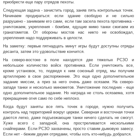
приобрести еще пару отрядов пехоты.
Следующая задача - зачистить город, заняв пять контрольных точек.
Начинаем продираться: если здание свободно и не сильно
разрушено - занимаем его сами, если там засела пехота противника -
уничтожаем, укрепления - бомбим, едущие мимо танки сжигаем из
гранатометов. От обороны мостов нас никто не освобождал,
укрепления надо поддерживать в целости.
На заметку: первые пятнадцать минут игры будут доступны отряды
десанта, затем это удовольствие кончится.
На северо-востоке в поле находятся две тяжелых РСЗО и
небольшое количество войск противника. Если уничтожить все,
кроме установок, то, подведя к ним союзный отряд, мы получим
артиллерию в свое распоряжение. Это еще одно дополнительное
задание миссии, а приз за него очень даже осязаем. На северо-
западе танки и несколько минометов. Уничтожение последних - еще
одно дополнительное задание. Но награда не столь осязаема, хотя
прекращение огня само по себе неплохо.
Когда будут заняты все пять точек в городе, нужно получить
контроль над территорией вокруг церкви. Северная и восточная точки
даются легко, даже подъезжающие танки ничего сделать не смогут.
Хуже всего с западной, она простреливается несколькими
снайперами. Если РСЗО захвачены, просто ставим дымовую завесу.
Если нет - бежим двумя отрядами, чтобы хоть кто-нибудь добрался.