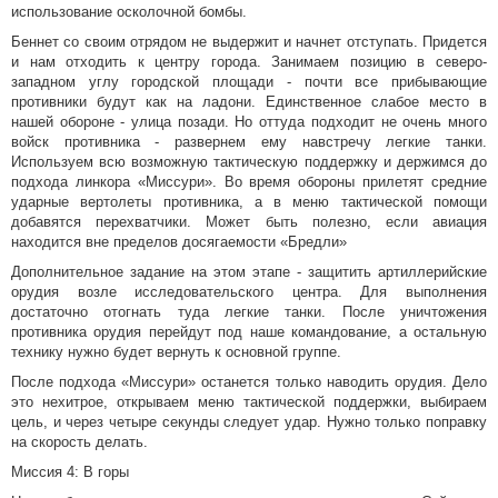
использование осколочной бомбы.
Беннет со своим отрядом не выдержит и начнет отступать. Придется
и нам отходить к центру города. Занимаем позицию в северо-
западном углу городской площади - почти все прибывающие
противники будут как на ладони. Единственное слабое место в
нашей обороне - улица позади. Но оттуда подходит не очень много
войск противника - развернем ему навстречу легкие танки.
Используем всю возможную тактическую поддержку и держимся до
подхода линкора «Миссури». Во время обороны прилетят средние
ударные вертолеты противника, а в меню тактической помощи
добавятся перехватчики. Может быть полезно, если авиация
находится вне пределов досягаемости «Бредли»
Дополнительное задание на этом этапе - защитить артиллерийские
орудия возле исследовательского центра. Для выполнения
достаточно отогнать туда легкие танки. После уничтожения
противника орудия перейдут под наше командование, а остальную
технику нужно будет вернуть к основной группе.
После подхода «Миссури» останется только наводить орудия. Дело
это нехитрое, открываем меню тактической поддержки, выбираем
цель, и через четыре секунды следует удар. Нужно только поправку
на скорость делать.
Миссия 4: В горы