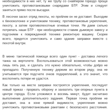
необходимости в них нет, ту же трубу со снайпером гораздо проще
уничтожить противотанковыми снарядами БТР. Этим и следует
заняться прямо после высадки.
В лесочке засел отряд пехоты, но проблем он не доставит. Выходим
к бензоколонке и уничтожаем технику, противотанковые укрепления,
пехоту, а затем противопехотные огневые точки. Не даем сильно
потрепать наши БТР - при необходимости ставим дымовую завесу и
подгоняем к поврежденной технике ремонтную машину. Скорее
всего, придется уничтожить и само здание заправки вместе с
пехотой внутри.
В меню тактической помощи всего один пункт - доставка легкого
танка на вертолете. Воспользоваться этой возможностью можно
лишь пять раз, и сделать это нужно обязательно, чтобы добро не
пропадало. Полученную технику держим во втором ряду, она не
учитывается при подсчете очков подкреплений, а это значит, что
восполнить потери не удастся.
Как только на месте заправки построятся укрепления, последует
новый приказ - прорвать оборону и захватить три опорных пункта в
центре города. Если уложимся в восемь минут, будет засчитано
выполнение дополнительного задания. Первая точка проблем не
доставит, она в зоне прямой видимости, укрепления можно
уничтожить противотанковыми ракетами с безопасного расстояния.