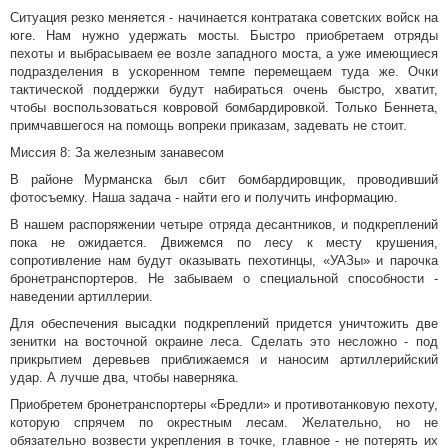
Ситуация резко меняется - начинается контратака советских войск на
юге. Нам нужно удержать мосты. Быстро приобретаем отряды
пехоты и выбрасываем ее возле западного моста, а уже имеющиеся
подразделения в ускоренном темпе перемещаем туда же. Очки
тактической поддержки будут набираться очень быстро, хватит,
чтобы воспользоваться ковровой бомбардировкой. Только Беннета,
примчавшегося на помощь вопреки приказам, задевать не стоит.
Миссия 8: За железным занавесом
В районе Мурманска был сбит бомбардировщик, проводивший
фотосъемку. Наша задача - найти его и получить информацию.
В нашем распоряжении четыре отряда десантников, и подкреплений
пока не ожидается. Движемся по лесу к месту крушения,
сопротивление нам будут оказывать пехотинцы, «УАЗы» и парочка
бронетранспортеров. Не забываем о специальной способности -
наведении артиллерии.
Для обеспечения высадки подкреплений придется уничтожить две
зенитки на восточной окраине леса. Сделать это несложно - под
прикрытием деревьев приближаемся и наносим артиллерийский
удар. А лучше два, чтобы наверняка.
Приобретем бронетранспортеры «Бредли» и противотанковую пехоту,
которую спрячем по окрестным лесам. Желательно, но не
обязательно возвести укрепления в точке, главное - не потерять их