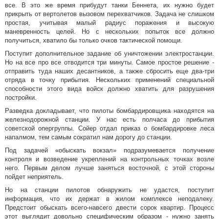
все. В это же время прибудут танки Беннета, их нужно будет
прикрыть от вертолетов вызовом перехватчиков. Задача не слишком
простая, учитывая малый радиус поражения и высокую
маневренность целей. Но с нескольких попыток все должно
получиться, хватило бы только очков тактической помощи.
Поступит дополнительное задание об уничтожении электростанции.
Но на все про все отводится три минуты. Самое простое решение -
отправить туда наших десантников, а также сбросить еще два-три
отряда в точку прибытия. Нескольких применений специальной
способности этого вида войск должно хватить для разрушения
постройки.
Разведка докладывает, что пилоты бомбардировщика находятся на
железнодорожной станции. У нас есть полчаса до прибытия
советской опергруппы. Сойер отдал приказ о бомбардировке леса
напалмом, тем самым сократил нам дорогу до станции.
Под задачей «обыскать вокзал» подразумевается получение
контроля и возведение укреплений на контрольных точках возле
него. Первым делом лучше заняться восточной, с этой стороны
пойдет неприятель.
Но на станции пилотов обнаружить не удастся, поступит
информация, что их держат в жилом комплексе неподалеку.
Предстоит обыскать всего-навсего двести сорок квартир. Процесс
этот выглядит довольно специфическим образом - нужно занять