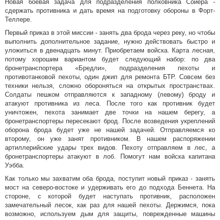
Новая боевая задача для подразделения полковника Сойера -
сдержать противника и дать время на подготовку обороны в Форт-
Теллере.
Первый приказ в этой миссии - занять два брода через реку, но чтобы
выполнить дополнительное задание, нужно действовать быстро и
уложиться в двенадцать минут. Приобретаем войска. Карта лесная,
потому хорошим вариантом будет следующий набор: по два
бронетранспортера «Бредли», подразделения пехоты и
противотанковой пехоты, один джип для ремонта БТР. Совсем без
техники нельзя, сложно обороняться на открытых пространствах.
Солдаты пешком отправляются к западному (левому) броду и
атакуют противника из леса. После того как противник будет
уничтожен, пехота занимает две точки на нашем берегу, а
бронетранспортеры пересекают брод. После возведения укреплений
оборона брода будет уже не нашей задачей. Отправляемся ко
второму, он уже занят противником. В нашем распоряжении
артиллерийские удары трех видов. Пехоту отправляем в лес, а
бронетранспортеры атакуют в лоб. Помогут нам войска капитана
Уэбба.
Как только мы захватим оба брода, поступит новый приказ - занять
мост на северо-востоке и удерживать его до подхода Беннета. На
стороне, с которой будет наступать противник, расположен
замечательный лесок, как раз для нашей пехоты. Держимся, пока
возможно, используем дым для защиты, поврежденные машины