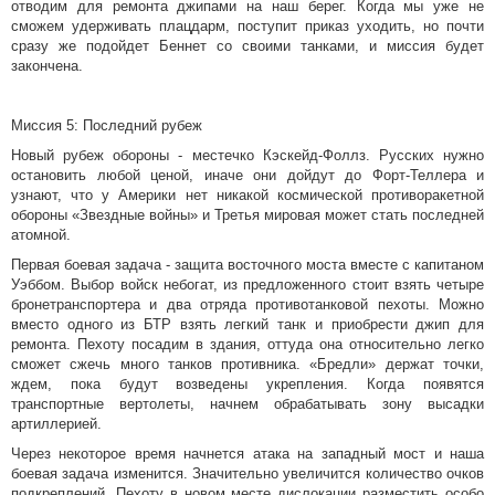
отводим для ремонта джипами на наш берег. Когда мы уже не
сможем удерживать плацдарм, поступит приказ уходить, но почти
сразу же подойдет Беннет со своими танками, и миссия будет
закончена.
Миссия 5: Последний рубеж
Новый рубеж обороны - местечко Кэскейд-Фоллз. Русских нужно
остановить любой ценой, иначе они дойдут до Форт-Теллера и
узнают, что у Америки нет никакой космической противоракетной
обороны «Звездные войны» и Третья мировая может стать последней
атомной.
Первая боевая задача - защита восточного моста вместе с капитаном
Уэббом. Выбор войск небогат, из предложенного стоит взять четыре
бронетранспортера и два отряда противотанковой пехоты. Можно
вместо одного из БТР взять легкий танк и приобрести джип для
ремонта. Пехоту посадим в здания, оттуда она относительно легко
сможет сжечь много танков противника. «Бредли» держат точки,
ждем, пока будут возведены укрепления. Когда появятся
транспортные вертолеты, начнем обрабатывать зону высадки
артиллерией.
Через некоторое время начнется атака на западный мост и наша
боевая задача изменится. Значительно увеличится количество очков
подкреплений. Пехоту в новом месте дислокации разместить особо