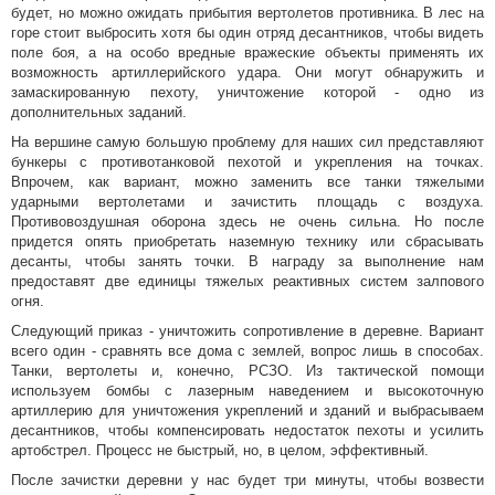
будет, но можно ожидать прибытия вертолетов противника. В лес на
горе стоит выбросить хотя бы один отряд десантников, чтобы видеть
поле боя, а на особо вредные вражеские объекты применять их
возможность артиллерийского удара. Они могут обнаружить и
замаскированную пехоту, уничтожение которой - одно из
дополнительных заданий.
На вершине самую большую проблему для наших сил представляют
бункеры с противотанковой пехотой и укрепления на точках.
Впрочем, как вариант, можно заменить все танки тяжелыми
ударными вертолетами и зачистить площадь с воздуха.
Противовоздушная оборона здесь не очень сильна. Но после
придется опять приобретать наземную технику или сбрасывать
десанты, чтобы занять точки. В награду за выполнение нам
предоставят две единицы тяжелых реактивных систем залпового
огня.
Следующий приказ - уничтожить сопротивление в деревне. Вариант
всего один - сравнять все дома с землей, вопрос лишь в способах.
Танки, вертолеты и, конечно, РСЗО. Из тактической помощи
используем бомбы с лазерным наведением и высокоточную
артиллерию для уничтожения укреплений и зданий и выбрасываем
десантников, чтобы компенсировать недостаток пехоты и усилить
артобстрел. Процесс не быстрый, но, в целом, эффективный.
После зачистки деревни у нас будет три минуты, чтобы возвести