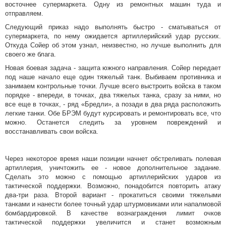
восточнее супермаркета. Одну из ремонтных машин туда и
отправляем.
Следующий приказ надо выполнять быстро - сматываться от
супермаркета, по нему ожидается артиллерийский удар русских.
Откуда Сойер об этом узнал, неизвестно, но лучше выполнить для
своего же блага.
Новая боевая задача - защита южного направления. Сойер передает
под наше начало еще один тяжелый танк. Выбиваем противника и
занимаем контрольные точки. Лучше всего выстроить войска в таком
порядке - впереди, в точках, два тяжелых танка, сразу за ними, но
все еще в точках, - ряд «Бредли», а позади в два ряда расположить
легкие танки. Обе БРЭМ будут курсировать и ремонтировать все, что
можно. Останется следить за уровнем повреждений и
восстанавливать свои войска.
Через некоторое время наши позиции начнет обстреливать полевая
артиллерия, уничтожить ее - новое дополнительное задание.
Сделать это можно с помощью артиллерийских ударов из
тактической поддержки. Возможно, понадобится повторить атаку
два-три раза. Второй вариант - прокатиться своими тяжелыми
танками и нанести более точный удар штурмовиками или напалмовой
бомбардировкой. В качестве вознаграждения лимит очков
тактической поддержки увеличится и станет возможным