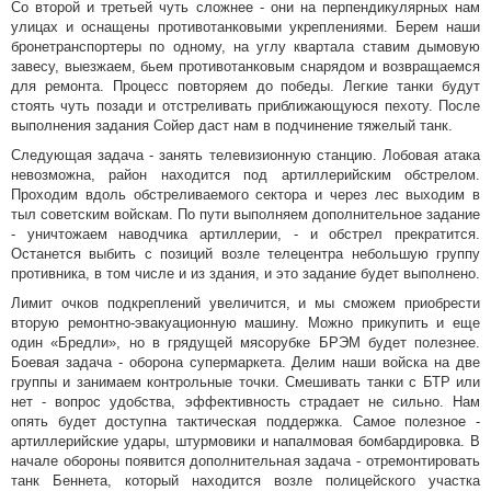
Со второй и третьей чуть сложнее - они на перпендикулярных нам
улицах и оснащены противотанковыми укреплениями. Берем наши
бронетранспортеры по одному, на углу квартала ставим дымовую
завесу, выезжаем, бьем противотанковым снарядом и возвращаемся
для ремонта. Процесс повторяем до победы. Легкие танки будут
стоять чуть позади и отстреливать приближающуюся пехоту. После
выполнения задания Сойер даст нам в подчинение тяжелый танк.
Следующая задача - занять телевизионную станцию. Лобовая атака
невозможна, район находится под артиллерийским обстрелом.
Проходим вдоль обстреливаемого сектора и через лес выходим в
тыл советским войскам. По пути выполняем дополнительное задание
- уничтожаем наводчика артиллерии, - и обстрел прекратится.
Останется выбить с позиций возле телецентра небольшую группу
противника, в том числе и из здания, и это задание будет выполнено.
Лимит очков подкреплений увеличится, и мы сможем приобрести
вторую ремонтно-эвакуационную машину. Можно прикупить и еще
один «Бредли», но в грядущей мясорубке БРЭМ будет полезнее.
Боевая задача - оборона супермаркета. Делим наши войска на две
группы и занимаем контрольные точки. Смешивать танки с БТР или
нет - вопрос удобства, эффективность страдает не сильно. Нам
опять будет доступна тактическая поддержка. Самое полезное -
артиллерийские удары, штурмовики и напалмовая бомбардировка. В
начале обороны появится дополнительная задача - отремонтировать
танк Беннета, который находится возле полицейского участка