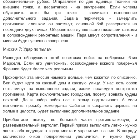
оборонительный рубеж. Отправляем по две единицы техники на
внешние точки, а десантников - на внутренние. Если успеем
обустроить хотя бы три точки - засчитают выполнение
дополнительного задания. Задача периметра - замедлить
противника, слишком он растянут, основной бой развернется на
последних двух точках. Обороняться лучше всего тяжелыми танками
в сопровождении ремонтных машин. Пара минут сопротивления - и
миссия будет успешно завершена.
Миссия 7: Удар по тылам
Разведка обнаружила штаб советских войск на побережье близ
Марселя. Если его уничтожить, освобождение южного побережья
Франции будет более чем реальным.
Проходится эта миссия намного дольше, чем кажется по описанию.
Бои будут идти за каждый дом и каждую улицу. У нас есть сорок
пять минут на выполнение задачи, засим последует контратака
противника. Карта исключительно городская, посему воевать будем
пехотой. Да и набор войск нас к этому подталкивает. А если
выполнить просьбу коменданта Сабатье и сохранить церковь на
холме в целости, будет выполнено дополнительное задание.
Приобретаем пехоту, по большей части противотанковую, и
разведывательный вертолет. Первый приказ выполнить легко - нужно
занять оба ведущих в город моста и укрепиться на них. В награду
количество очков подкреплений увеличится, и нужно будет