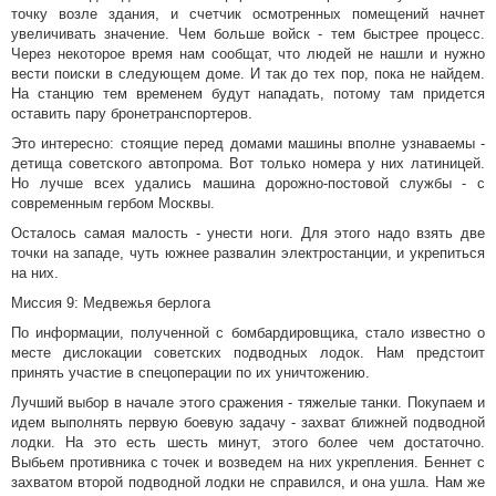
точку возле здания, и счетчик осмотренных помещений начнет
увеличивать значение. Чем больше войск - тем быстрее процесс.
Через некоторое время нам сообщат, что людей не нашли и нужно
вести поиски в следующем доме. И так до тех пор, пока не найдем.
На станцию тем временем будут нападать, потому там придется
оставить пару бронетранспортеров.
Это интересно: стоящие перед домами машины вполне узнаваемы -
детища советского автопрома. Вот только номера у них латиницей.
Но лучше всех удались машина дорожно-постовой службы - с
современным гербом Москвы.
Осталось самая малость - унести ноги. Для этого надо взять две
точки на западе, чуть южнее развалин электростанции, и укрепиться
на них.
Миссия 9: Медвежья берлога
По информации, полученной с бомбардировщика, стало известно о
месте дислокации советских подводных лодок. Нам предстоит
принять участие в спецоперации по их уничтожению.
Лучший выбор в начале этого сражения - тяжелые танки. Покупаем и
идем выполнять первую боевую задачу - захват ближней подводной
лодки. На это есть шесть минут, этого более чем достаточно.
Выбьем противника с точек и возведем на них укрепления. Беннет с
захватом второй подводной лодки не справился, и она ушла. Нам же