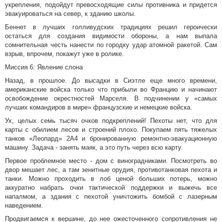
укрепления, подойдут превосходящие силы противника и придется
эвакуироваться на север, к зданию школы.
Беннет в лучших голливудских традициях решил героически
остаться для создания видимости обороны, а нам выпала
сомнительная честь нанести по городку удар атомной ракетой. Сам
взрыв, впрочем, покажут уже в ролике.
Миссия 6: Явление слона
Назад, в прошлое. До высадки в Сиэтле еще много времени,
американские войска только что прибыли во Францию и начинают
освобождение окрестностей Марселя. В подчинении у «самых
лучших командиров в мире» французские и немецкие войска.
Ух, целых семь тысяч очков подкреплений! Пехоты нет, что для
карты с обилием лесов и строений плохо. Покупаем пять тяжелых
танков «Леопард» 2А4 и бронированную ремонтно-эвакуационную
машину. Задача - занять маяк, а это путь через всю карту.
Первое проблемное место - дом с виноградниками. Посмотреть во
двор мешает лес, а там зенитные орудия, противотанковая пехота и
танки. Можно проходить в лоб ценой больших потерь, можно
аккуратно набрать очки тактической поддержки и выжечь все
напалмом, а здания с пехотой уничтожить бомбой с лазерным
наведением.
Продвигаемся к вершине, до нее ожесточенного сопротивления не