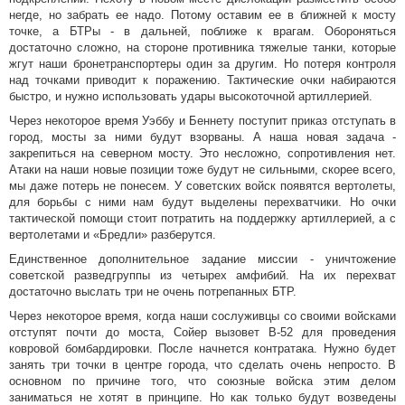
негде, но забрать ее надо. Потому оставим ее в ближней к мосту
точке, а БТРы - в дальней, поближе к врагам. Обороняться
достаточно сложно, на стороне противника тяжелые танки, которые
жгут наши бронетранспортеры один за другим. Но потеря контроля
над точками приводит к поражению. Тактические очки набираются
быстро, и нужно использовать удары высокоточной артиллерией.
Через некоторое время Уэббу и Беннету поступит приказ отступать в
город, мосты за ними будут взорваны. А наша новая задача -
закрепиться на северном мосту. Это несложно, сопротивления нет.
Атаки на наши новые позиции тоже будут не сильными, скорее всего,
мы даже потерь не понесем. У советских войск появятся вертолеты,
для борьбы с ними нам будут выделены перехватчики. Но очки
тактической помощи стоит потратить на поддержку артиллерией, а с
вертолетами и «Бредли» разберутся.
Единственное дополнительное задание миссии - уничтожение
советской разведгруппы из четырех амфибий. На их перехват
достаточно выслать три не очень потрепанных БТР.
Через некоторое время, когда наши сослуживцы со своими войсками
отступят почти до моста, Сойер вызовет В-52 для проведения
ковровой бомбардировки. После начнется контратака. Нужно будет
занять три точки в центре города, что сделать очень непросто. В
основном по причине того, что союзные войска этим делом
заниматься не хотят в принципе. Но как только будут возведены