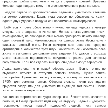
предстоит пройти мимо него и не дать скрыться третьей. Времени
больше - одиннадцать минут, но и сопротивление в разы сильнее.
Выдадут первое из дополнительных заданий - уничтожить стоящие
на земле вертолеты. Ехать туда совсем не обязательно, хватит
одного-двух ударов с воздуха или напалмовых бомбардировок.
Пробиться к точке сбора мало - нужно ее еще удержать четыре
минуты, а это задачка не из легких. Но нам слегка увеличат лимит
командования, на свободные очки можно приобрести пехоту или еще
один тяжелый танк. Ремонтировать на данном этапе бесполезно -
слишком плотный огонь. Из-за пригорка бьет советская средняя
артиллерия в количестве трех штук. Уничтожить ее - облегчить себе
жизнь и выполнить дополнительное задание. Но ударов c воздуха
может оказаться недостаточно, придется отправить для зачистки
пару танков. Если все сделать быстро, они даже смогут вернуться.
Лодка затоплена, но в нашей обороне дыра - Беннет опять не
выдержал натиска и отступил вопреки приказу. Нужно занять
микрорайон. Время нас не поджимает, а посему можно вызвать и
БРЭМ для ремонта танков. Оборона сильна, почти все здания
придется разрушить для уничтожения сидящей там пехоты. После
этого останется закрепиться.
Как только фортификация будет завершена, Беннет опять завопит о
помощи, и Сойер прикажет идти ему на выручку. Задача - удержать
территорию перед первой подводной лодкой, пока саперы