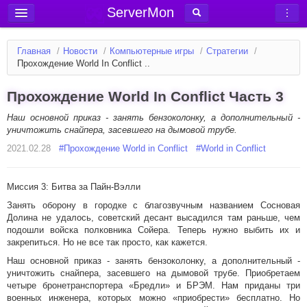
ServerMon
Добавить сервер
Главная
/
Новости
/
Компьютерные игры
/
Стратегии
/
Мониторинг серверов
Прохождение World In Conflict ..
Новости
Прохождение World In Conflict Часть 3
Блог
Наш основной приказ - занять бензоколонку, а дополнительный -
Статьи
уничтожить снайпера, засевшего на дымовой трубе.
2021.02.28
#
Прохождение World in Conflict
#
World in Conflict
Форум
Вход в аккаунт
Миссия 3: Битва за Пайн-Вэлли
Занять оборону в городке с благозвучным названием Сосновая
Долина не удалось, советский десант высадился там раньше, чем
подошли войска полковника Сойера. Теперь нужно выбить их и
закрепиться. Но не все так просто, как кажется.
Наш основной приказ - занять бензоколонку, а дополнительный -
уничтожить снайпера, засевшего на дымовой трубе. Приобретаем
четыре бронетранспортера «Бредли» и БРЭМ. Нам приданы три
военных инженера, которых можно «приобрести» бесплатно. Но