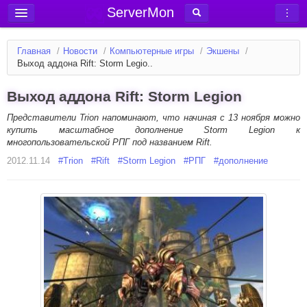
ServerMon
Добавить сервер
Главная
/
Новости
/
Компьютерные игры
/
Экшены
/
Мониторинг серверов
Выход аддона Rift: Storm Legio..
Новости
Выход аддона Rift: Storm Legion
Блог
Представители Trion напоминают, что начиная с 13 ноября можно
Статьи
купить масштабное дополнение Storm Legion к
многопользовательской РПГ под названием Rift.
Форум
2012.11.14
#
Trion
#
Rift
#
Storm Legion
#
РПГ
#
дополнение
Вход в аккаунт