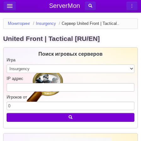
ServerMon
Добавить сервер
Мониторинг
/
Insurgency
/
Сервер United Front | Tactical..
Мониторинг серверов
United Front | Tactical [RU/EN]
Новости
Блог
Поиск игровых серверов
Статьи
Игра
Форум
IP адрес
Вход в аккаунт
Игроков от