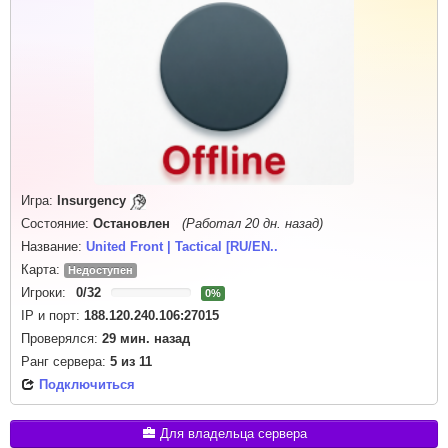
Игра:
Insurgency
Состояние:
Остановлен
(Работал 20 дн. назад)
Название:
United Front | Tactical [RU/EN..
Карта:
Недоступен
Игроки:
0
/
32
0%
IP и порт:
188.120.240.106:27015
Проверялся:
29 мин. назад
Ранг сервера:
5
из
11
Подключиться
Для владельца сервера