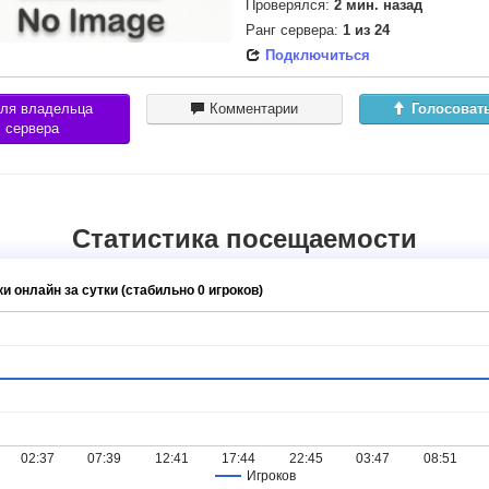
Проверялся:
2 мин. назад
Ранг сервера:
1
из
24
Подключиться
ля владельца
Комментарии
Голосоват
сервера
Статистика посещаемости
и онлайн за сутки (стабильно 0 игроков)
02:37
07:39
12:41
17:44
22:45
03:47
08:51
Игроков