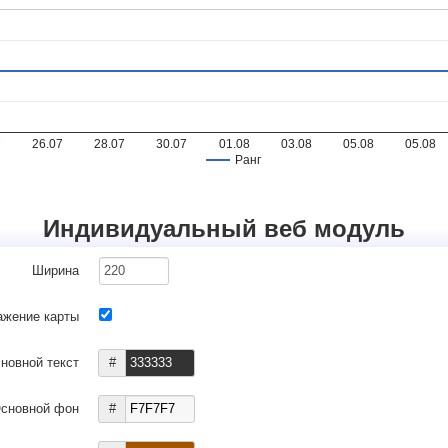
7
26.07
28.07
30.07
01.08
03.08
05.08
05.08
Ранг
Индивидуальный веб модуль
Ширина
ажение карты
новной текст
#
сновной фон
#