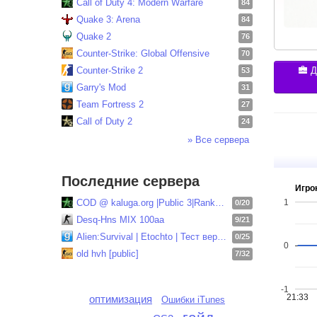
Call of Duty 4: Modern Warfare
84
Quake 3: Arena
84
Quake 2
76
Counter-Strike: Global Offensive
70
Counter-Strike 2
Д
53
Garry's Mod
31
Team Fortress 2
27
Call of Duty 2
24
» Все сервера
Последние сервера
Игрок
1
COD @ kaluga.org |Public 3|Ranked| vk.com/codbte..
0/20
Desq-Hns MIX 100aa
9/21
Alien:Survival | Etochto | Тест версия
0/25
0
old hvh [public]
7/32
-1
21:33
оптимизация
Ошибки iTunes