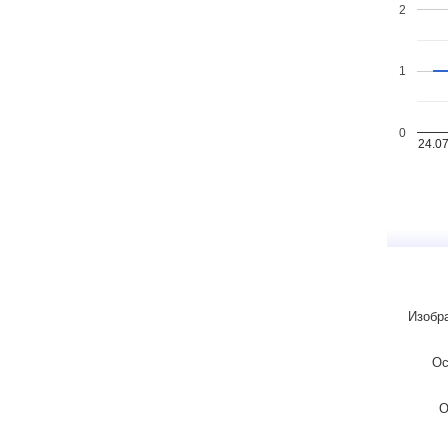
2
1
0
24.0
Изобр
Ос
О