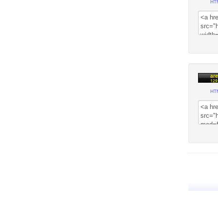
HT
HT