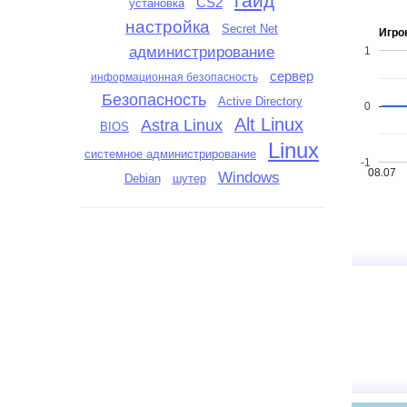
гайд
CS2
установка
настройка
Secret Net
Игро
администрирование
1
сервер
информационная безопасность
Безопасность
Active Directory
0
Alt Linux
Astra Linux
BIOS
Linux
системное администрирование
-1
08.07
Windows
Debian
шутер