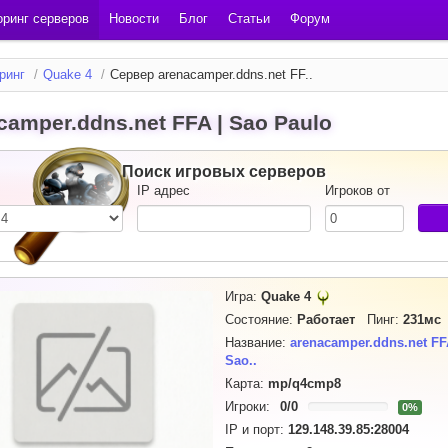
ринг серверов
Новости
Блог
Статьи
Форум
ринг
/
Quake 4
/
Сервер arenacamper.ddns.net FF..
camper.ddns.net FFA | Sao Paulo
Поиск игровых серверов
IP адрес
Игроков от
Игра:
Quake 4
Состояние:
Работает
Пинг:
231мс
Название:
arenacamper.ddns.net FF
Sao..
Карта:
mp/q4cmp8
Игроки:
0
/
0
0%
IP и порт:
129.148.39.85:28004