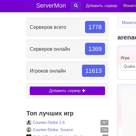
ServerMon
Добавить сервер
Монито
Монито
1778
Серверов всего
arena
1369
Серверов онлайн
Игра
11613
Игроков онлайн
Добавить сервер
Топ лучших игр
Counter-Strike 1.6
317
Counter-Strike: Source
216