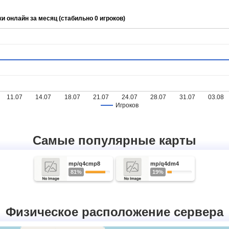
ки онлайн за месяц (стабильно 0 игроков)
11.07
14.07
18.07
21.07
24.07
28.07
31.07
03.08
Игроков
Самые популярные карты
mp/q4cmp8
mp/q4dm4
81%
19%
Физическое расположение сервера