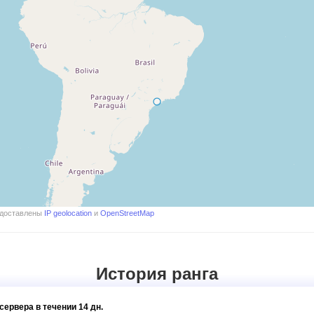
едоставлены
IP geolocation
и
OpenStreetMap
История ранга
сервера в течении 14 дн.