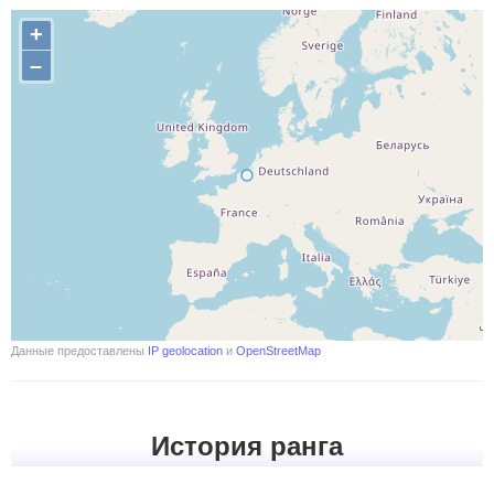
+
–
Данные предоставлены
IP geolocation
и
OpenStreetMap
История ранга