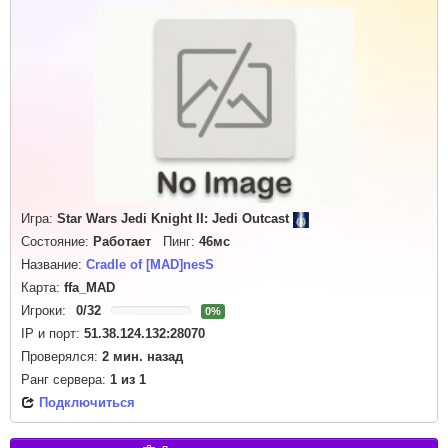
Игра:
Star Wars Jedi Knight II: Jedi Outcast
Состояние:
Работает
Пинг:
46мс
Название:
Cradle of [MAD]nesS
Карта:
ffa_MAD
Игроки:
0
/
32
0%
IP и порт:
51.38.124.132:28070
Проверялся:
2 мин. назад
Ранг сервера:
1
из
1
Подключиться