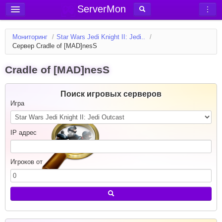
ServerMon
Добавить сервер
Мониторинг
/
Star Wars Jedi Knight II: Jedi..
/
Мониторинг серверов
Сервер Cradle of [MAD]nesS
Новости
Cradle of [MAD]nesS
Блог
Статьи
Поиск игровых серверов
Игра
Форум
Вход в аккаунт
IP адрес
Игроков от