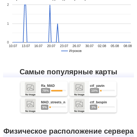
2
1
0
10.07
13.07
16.07
20.07
23.07
26.07
30.07
02.08
05.08
08.08
Игроков
Самые популярные карты
ffa_MAD
ctf_yavin
78%
10%
MAD_streets_n
ctf_bespin
9%
3%
Физическое расположение сервера