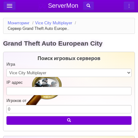
ServerMon
Добавить сервер
Мониторинг
/
Vice City Multiplayer
/
Мониторинг серверов
Сервер Grand Theft Auto Europe..
Новости
Grand Theft Auto European City
Блог
Статьи
Поиск игровых серверов
Игра
Форум
Вход в аккаунт
IP адрес
Игроков от