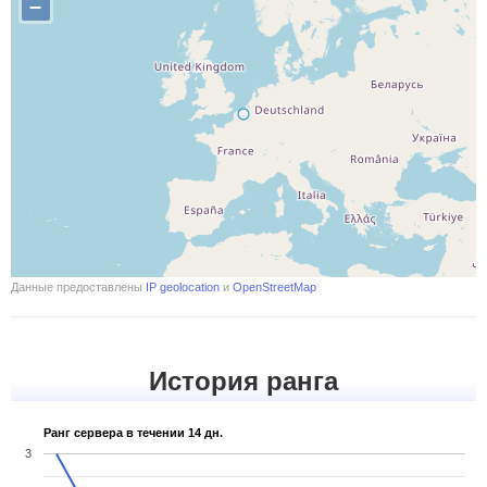
–
Данные предоставлены
IP geolocation
и
OpenStreetMap
История ранга
Ранг сервера в течении 14 дн.
3