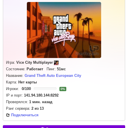
Игра:
Vice City Multiplayer
Состояние:
Работает
Пинг:
51мс
Название:
Grand Theft Auto European City
Карта:
Нет карты
Игроки:
0
/
100
0%
IP и порт:
141.94.180.144:8292
Проверялся:
1 мин. назад
Ранг сервера:
2
из
13
Подключиться