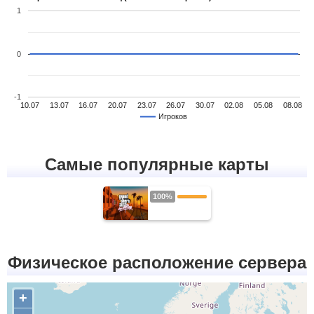
1
0
-1
10.07
13.07
16.07
20.07
23.07
26.07
30.07
02.08
05.08
08.08
Игроков
Самые популярные карты
100%
Физическое расположение сервера
+