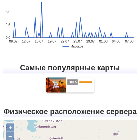
5.0
2.5
0.0
09.07
12.07
15.07
19.07
22.07
25.07
29.07
01.08
04.08
07.08
Игроков
Самые популярные карты
100%
Физическое расположение сервера
+
–