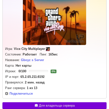
Игра:
Vice City Multiplayer
Состояние:
Работает
Пинг:
165мс
Название:
Gboyz s Server
Карта:
Нет карты
Игроки:
0
/
100
0%
IP и порт:
65.2.65.211:8192
Проверялся:
2 мин. назад
Ранг сервера:
1
из
13
Подключиться
Для владельца сервера