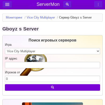
ServerMon
Добавить сервер
Мониторинг
/
Vice City Multiplayer
/
Сервер Gboyz s Server
Мониторинг серверов
Gboyz s Server
Новости
Блог
Поиск игровых серверов
Статьи
Игра
Форум
IP адрес
Вход в аккаунт
Игроков от