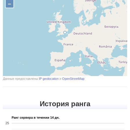
–
Данные предоставлены
IP geolocation
и
OpenStreetMap
История ранга
Ранг сервера в течении 14 дн.
25