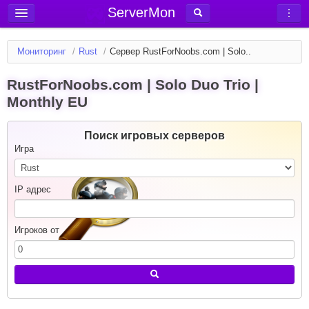
ServerMon
Добавить сервер
Мониторинг
/
Rust
/
Сервер RustForNoobs.com | Solo..
Мониторинг серверов
RustForNoobs.com | Solo Duo Trio |
Новости
Monthly EU
Блог
Статьи
Поиск игровых серверов
Игра
Форум
Вход в аккаунт
IP адрес
Игроков от