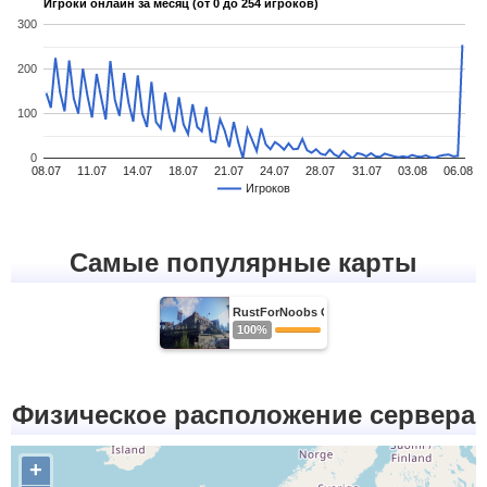
Игроки онлайн за месяц (от 0 до 254 игроков)
300
200
100
0
08.07
11.07
14.07
18.07
21.07
24.07
28.07
31.07
03.08
06.08
Игроков
Самые популярные карты
RustForNoobs Generated Maps
100%
Физическое расположение сервера
+