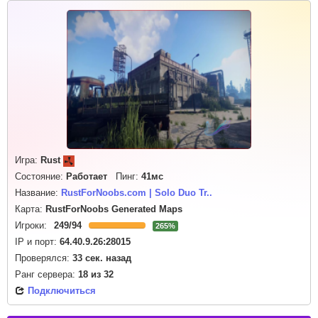
Игра:
Rust
Состояние:
Работает
Пинг:
41мс
Название:
RustForNoobs.com | Solo Duo Tr..
Карта:
RustForNoobs Generated Maps
Игроки:
249
/
94
265%
IP и порт:
64.40.9.26:28015
Проверялся:
33 сек. назад
Ранг сервера:
18
из
32
Подключиться