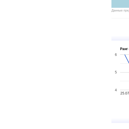
Данные пр
Ранг 
6
5
4
25.0