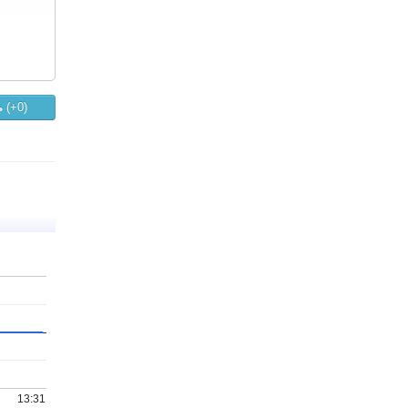
ь
(+
0
)
13:31