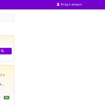
Вход в аккаунт
1 ч.
-..
0%