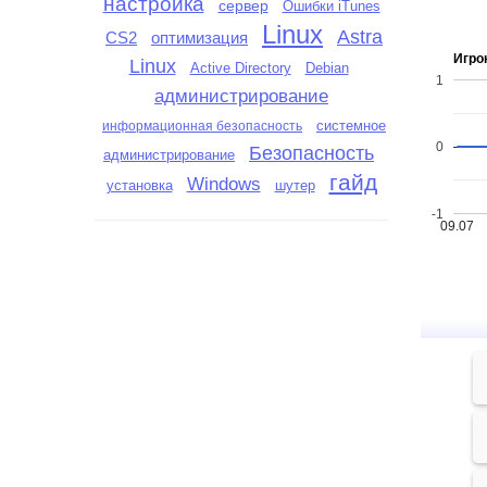
настройка
сервер
Ошибки iTunes
Linux
Astra
CS2
оптимизация
Игро
Linux
Active Directory
Debian
1
администрирование
системное
информационная безопасность
0
Безопасность
администрирование
гайд
Windows
установка
шутер
-1
09.07