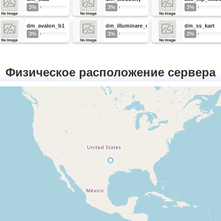
3%
3%
3%
dm_avalon_b1
dm_illuminare_ob_1
dm_ss_kart
3%
3%
3%
Физическое расположение сервера