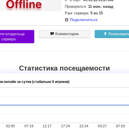
Проверялся:
11 мин. назад
Ранг сервера:
5
из
15
Подключиться
ля владельца
Комментарии
Голосоват
сервера
Статистика посещаемости
и онлайн за сутки (стабильно 0 игроков)
02:05
07:19
12:17
17:24
22:24
03:27
07:53