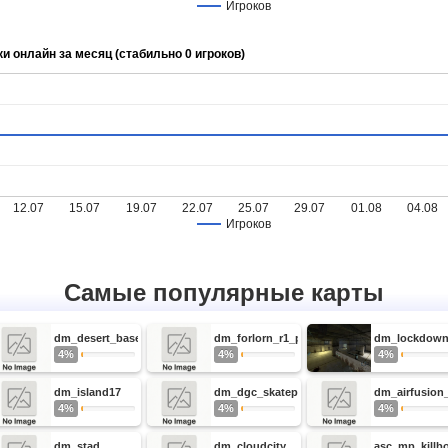
Игроков
ки онлайн за месяц (стабильно 0 игроков)
12.07
15.07
19.07
22.07
25.07
29.07
01.08
04.08
Игроков
Самые популярные карты
dm_desert_base
dm_forlorn_r1_pt1
dm_lockdow
4%
4%
4%
dm_island17
dm_dgc_skatepark_v1
dm_airfusion_
4%
4%
4%
dm_stad
dm_cloudcity
asc_mp_killb