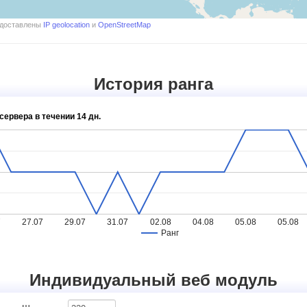
едоставлены
IP geolocation
и
OpenStreetMap
История ранга
сервера в течении 14 дн.
7
27.07
29.07
31.07
02.08
04.08
05.08
05.08
Ранг
Индивидуальный веб модуль