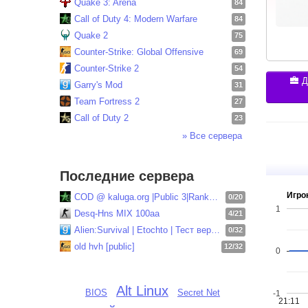
Quake 3: Arena
84
Call of Duty 4: Modern Warfare
84
Quake 2
75
Counter-Strike: Global Offensive
69
Counter-Strike 2
54
Д
Garry's Mod
31
Team Fortress 2
27
Call of Duty 2
23
» Все сервера
Последние сервера
Игрок
COD @ kaluga.org |Public 3|Ranked| vk.com/codbte..
0/20
1
Desq-Hns MIX 100aa
4/21
Alien:Survival | Etochto | Тест версия
0/32
old hvh [public]
12/32
0
Alt Linux
BIOS
Secret Net
-1
21:11