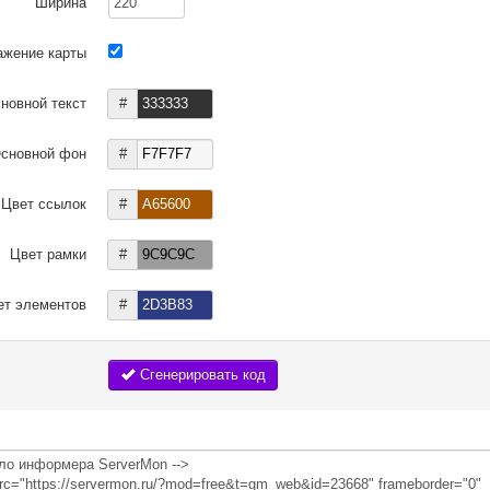
Ширина
ажение карты
новной текст
#
сновной фон
#
Цвет ссылок
#
Цвет рамки
#
ет элементов
#
Сгенерировать код