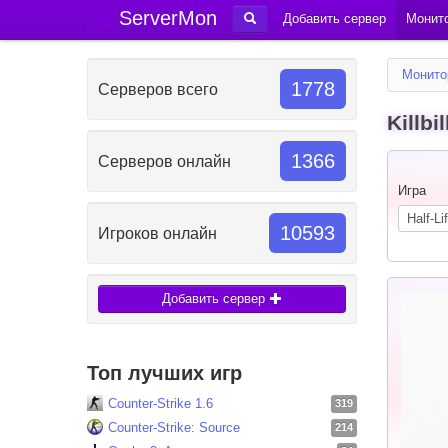
ServerMon
Добавить сервер
Монито
Монито
1778
Серверов всего
Killb
1366
Серверов онлайн
Игра
10593
Игроков онлайн
Добавить сервер
Топ лучших игр
Counter-Strike 1.6
319
Counter-Strike: Source
214