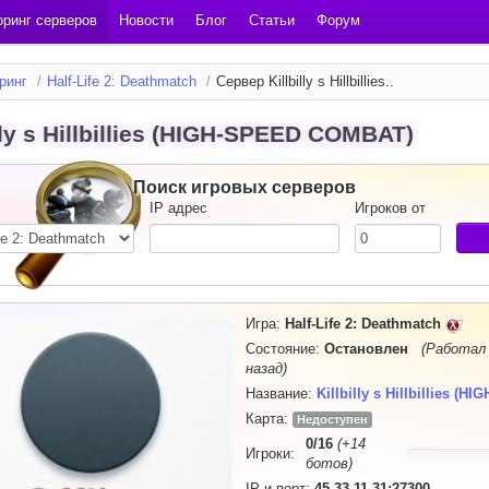
ринг серверов
Новости
Блог
Статьи
Форум
ринг
/
Half-Life 2: Deathmatch
/
Сервер Killbilly s Hillbillies..
illy s Hillbillies (HIGH-SPEED COMBAT)
Поиск игровых серверов
IP адрес
Игроков от
Игра:
Half-Life 2: Deathmatch
Состояние:
Остановлен
(Работал 
назад)
Название:
Killbilly s Hillbillies (HIGH
Карта:
Недоступен
0
/
16
(+14
Игроки:
ботов)
IP и порт:
45.33.11.31:27300