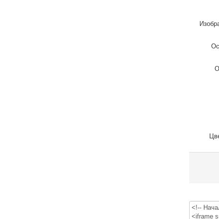
Изобр
Ос
О
Цв