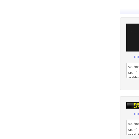
HT
HT