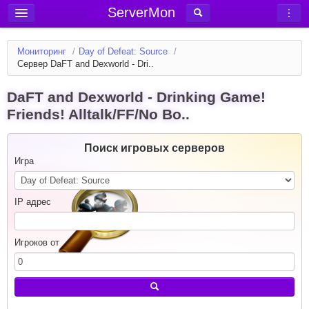
ServerMon
Добавить сервер
Мониторинг
/
Day of Defeat: Source
/
Мониторинг серверов
Сервер DaFT and Dexworld - Dri..
Новости
DaFT and Dexworld - Drinking Game!
Блог
Friends! Alltalk/FF/No Bo..
Статьи
Поиск игровых серверов
Форум
Игра
Вход в аккаунт
IP адрес
Игроков от