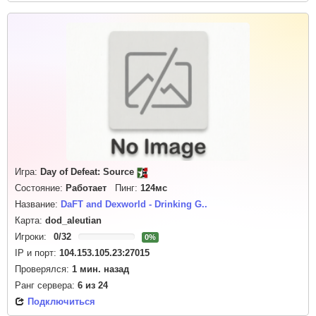
Игра:
Day of Defeat: Source
Состояние:
Работает
Пинг:
124мс
Название:
DaFT and Dexworld - Drinking G..
Карта:
dod_aleutian
Игроки:
0
/
32
0%
IP и порт:
104.153.105.23:27015
Проверялся:
1 мин. назад
Ранг сервера:
6
из
24
Подключиться