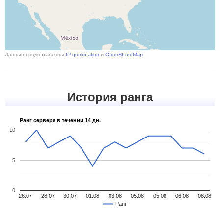
Данные предоставлены
IP geolocation
и
OpenStreetMap
История ранга
Ранг сервера в течении 14 дн.
10
5
0
26.07
28.07
30.07
01.08
03.08
05.08
05.08
06.08
08.08
Ранг