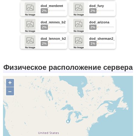
dod_merderet
dod_fury
2%
2%
dod_rennes_b2
dod_arizona
2%
2%
dod_lennon_b2
dod_sherman2_b5
2%
1%
Физическое расположение сервера
+
–