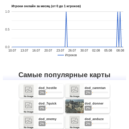
Игроки онлайн за месяц (от 0 до 1 игроков)
1.0
0.5
0.0
10.07
13.07
16.07
20.07
23.07
26.07
30.07
02.08
05.08
08.08
Игроков
Самые популярные карты
dod_hostile
dod_carentan
3%
2%
dod_7quick
dod_donner
2%
2%
dod_enemy
dod_anduze
2%
2%