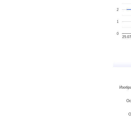
2
1
0
25.0
Изобр
Ос
О