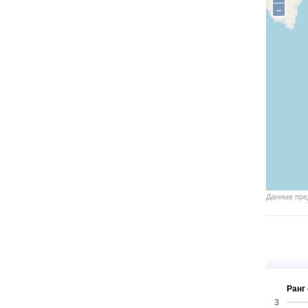
–
Данные пр
Ранг 
3