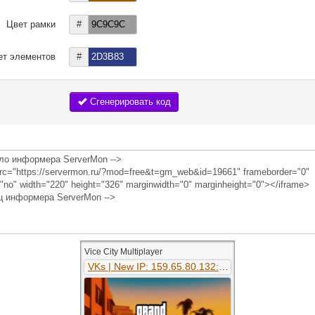
Цвет рамки
#
ет элементов
#
Сгенерировать код