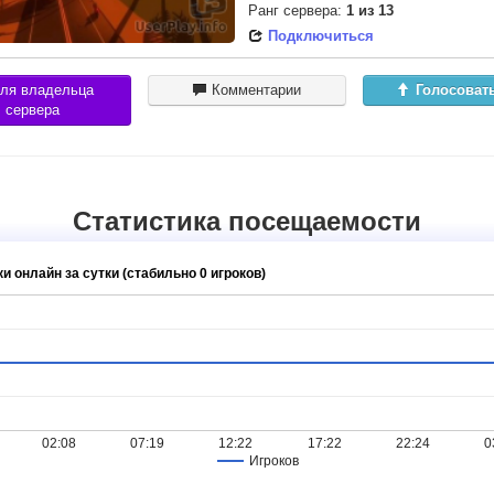
Ранг сервера:
1
из
13
Подключиться
ля владельца
Комментарии
Голосоват
сервера
Статистика посещаемости
и онлайн за сутки (стабильно 0 игроков)
02:08
07:19
12:22
17:22
22:24
0
Игроков