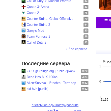
Call of Duty 4: Modern Warfare
83
Quake 3: Arena
83
Quake 2
76
Counter-Strike: Global Offensive
70
Д
Counter-Strike 2
54
Garry's Mod
30
Team Fortress 2
26
Call of Duty 2
21
» Все сервера
Игрок
Последние сервера
1
COD @ kaluga.org |Public 3|Ranked| vk.com/codbte..
0/20
Desq-Hns MIX 100aa
3/21
0
Alien:Survival | Etochto | Тест версия
0/32
old hvh [public]
0/32
-1
21:15
системное администрирование