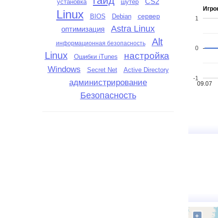
гайд
CS2
установка
шутер
Игро
Linux
сервер
BIOS
Debian
1
Astra Linux
оптимизация
Alt
информационная безопасность
0
Linux
настройка
Ошибки iTunes
Windows
Active Directory
Secret Net
-1
администрирование
09.07
Безопасность
+