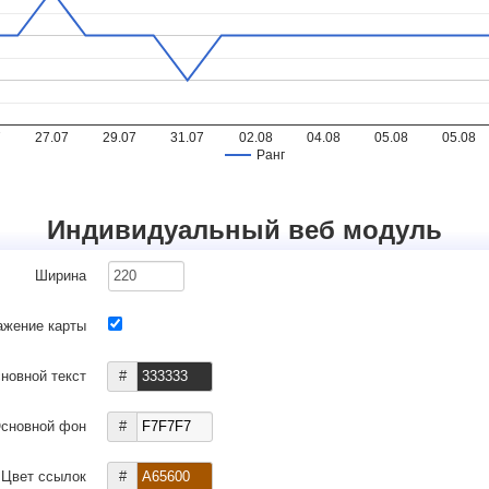
7
27.07
29.07
31.07
02.08
04.08
05.08
05.08
Ранг
Индивидуальный веб модуль
Ширина
ажение карты
новной текст
#
сновной фон
#
Цвет ссылок
#