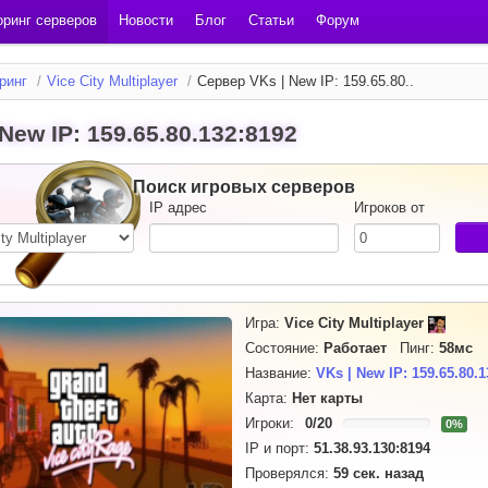
ринг серверов
Новости
Блог
Статьи
Форум
ринг
/
Vice City Multiplayer
/
Сервер VKs | New IP: 159.65.80..
 New IP: 159.65.80.132:8192
Поиск игровых серверов
IP адрес
Игроков от
Игра:
Vice City Multiplayer
Состояние:
Работает
Пинг:
58мс
Название:
VKs | New IP: 159.65.80.1
Карта:
Нет карты
Игроки:
0
/
20
0%
IP и порт:
51.38.93.130:8194
Проверялся:
59 сек. назад