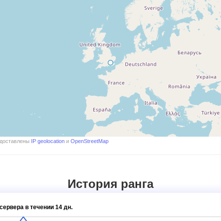
едоставлены
IP geolocation
и
OpenStreetMap
История ранга
сервера в течении 14 дн.