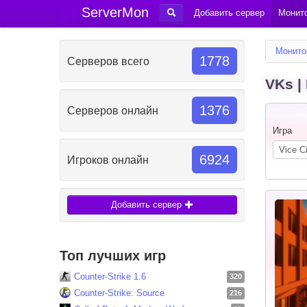
ServerMon
Добавить сервер
Монито
Монито
1778
Серверов всего
VKs |
1376
Серверов онлайн
Игра
6924
Игроков онлайн
Добавить сервер
Топ лучших игр
Counter-Strike 1.6
320
Counter-Strike: Source
216