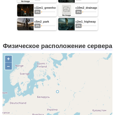
c11m1_greenhouse
c10m2_drainage
3%
3%
c5m2_park
c2m1_highway
3%
2%
Физическое расположение сервера
+
–