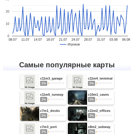
20
10
0
08.07
11.07
14.07
18.07
21.07
24.07
28.07
31.07
03.08
06.08
Игроков
Самые популярные карты
c11m3_garage
c11m4_terminal
3%
3%
c11m5_runway
c10m1_caves
3%
3%
c7m1_docks
c11m2_offices
3%
3%
c7m3_port
c8m2_subway
3%
3%