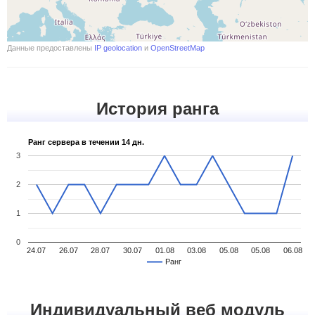
Данные предоставлены
IP geolocation
и
OpenStreetMap
История ранга
Ранг сервера в течении 14 дн.
3
2
1
0
24.07
26.07
28.07
30.07
01.08
03.08
05.08
05.08
06.08
Ранг
Индивидуальный веб модуль