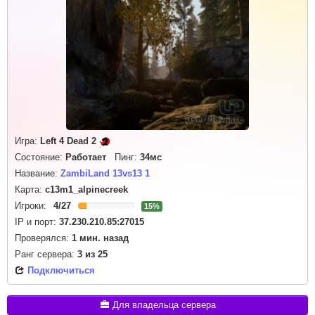
Игра:
Left 4 Dead 2
Состояние:
Работает
Пинг:
34мс
Название:
ZambiLand 13vs13 1
Карта:
c13m1_alpinecreek
Игроки:
4
/
27
15%
IP и порт:
37.230.210.85:27015
Проверялся:
1 мин. назад
Ранг сервера:
3
из
25
Подключиться
Для владельца сервера