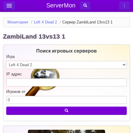
ServerMon
Добавить сервер
Мониторинг
/
Left 4 Dead 2
/
Сервер ZambiLand 13vs13 1
Мониторинг серверов
ZambiLand 13vs13 1
Новости
Блог
Поиск игровых серверов
Статьи
Игра
Форум
IP адрес
Вход в аккаунт
Игроков от