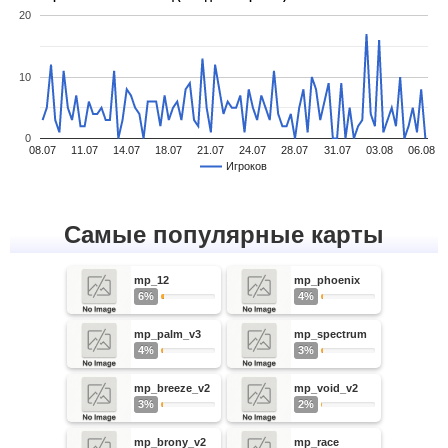
20
10
0
08.07
11.07
14.07
18.07
21.07
24.07
28.07
31.07
03.08
06.08
Игроков
Самые популярные карты
mp_12
mp_phoenix
6%
4%
mp_palm_v3
mp_spectrum
4%
3%
mp_breeze_v2
mp_void_v2
3%
2%
mp_brony_v2
mp_race