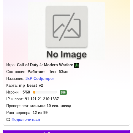
Игра:
Call of Duty 4: Modern Warfare
Состояние:
Работает
Пинг:
53мс
Название:
3xP Codjumper
Карта:
mp_beast_v2
Игроки:
5
/
60
8%
IP и порт:
91.121.21.210:1337
Проверялся:
меньше 10 сек. назад
Ранг сервера:
12
из
99
Подключиться