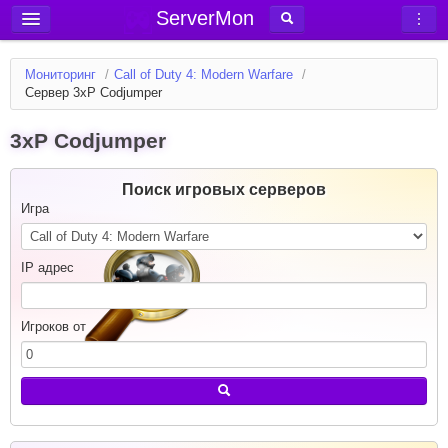
ServerMon
Добавить сервер
Мониторинг
/
Call of Duty 4: Modern Warfare
/
Мониторинг серверов
Сервер 3xP Codjumper
Новости
3xP Codjumper
Блог
Статьи
Поиск игровых серверов
Игра
Форум
Вход в аккаунт
IP адрес
Игроков от