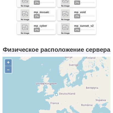
2%
2%
mp_mosaic
mp_void
2%
2%
mp_cyber
mp_sunset_v2
2%
2%
Физическое расположение сервера
+
–