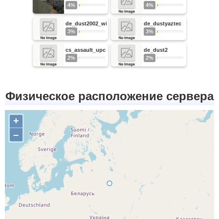
4%
4%
de_dust2002_winter
de_dustyaztec
3%
3%
cs_assault_upc
de_dust2
2%
2%
Физическое расположение сервера
+
–