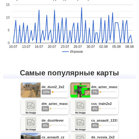
15
10
5
0
10.07
13.07
16.07
20.07
23.07
26.07
30.07
02.08
05.08
08.08
Игроков
Самые популярные карты
de_dust2_2x2
dm_aztec_maso3
10%
7%
dm_aztec_maso2
css_train2x2
5%
4%
de_dust4ever
cs_assault_1337_snow
4%
4%
cs_assault_cz
de_russia_2x2