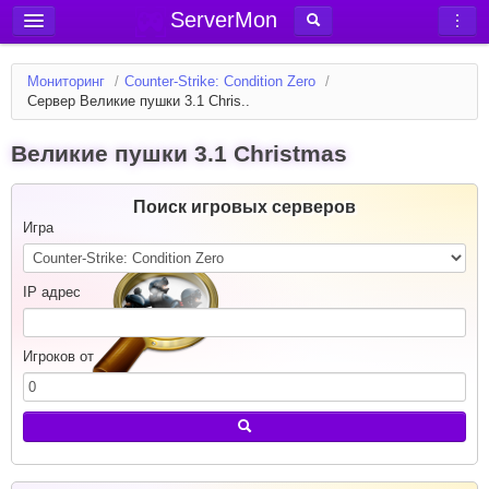
ServerMon
Добавить сервер
Мониторинг
/
Counter-Strike: Condition Zero
/
Мониторинг серверов
Сервер Великие пушки 3.1 Chris..
Новости
Великие пушки 3.1 Christmas
Блог
Статьи
Поиск игровых серверов
Игра
Форум
Вход в аккаунт
IP адрес
Игроков от