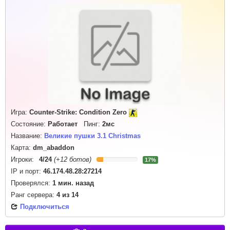
Игра:
Counter-Strike: Condition Zero
Состояние:
Работает
Пинг:
2мс
Название:
Великие пушки 3.1 Christmas
Карта:
dm_abaddon
Игроки:
4
/
24
(+12 ботов)
17%
IP и порт:
46.174.48.28:27214
Проверялся:
1 мин. назад
Ранг сервера:
4
из
14
Подключиться