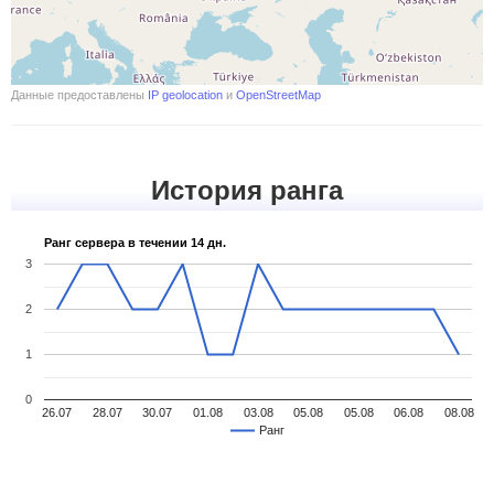
Данные предоставлены
IP geolocation
и
OpenStreetMap
История ранга
Ранг сервера в течении 14 дн.
3
2
1
0
26.07
28.07
30.07
01.08
03.08
05.08
05.08
06.08
08.08
Ранг