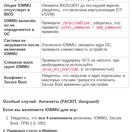
Опция IOMMU
Обновите BIOS/UEFI до последней версии;
отсутствует в
убедитесь, что включена виртуализация (VT-
BIOS
x/SVM)
IOMMU включён,
Проверьте
; убедитесь, что
/proc/cmdline
но не
параметр
/
intel_iommu=on
amd_iommu=on
определяется в
применён
ОС
Система не
загружается после
Отключите IOMMU, обновите ядро ОС,
включения
проверьте совместимость устройств
IOMMU
Проверьте поддержку ACS на чипсете; при
Слишком мало
необходимости используйте
групп IOMMU
(с осторожностью)
pcie_acs_override
Убедитесь, что загрузчик и ядро подписаны; в
Конфликт с
некоторых случаях требуется отключить
Secure Boot
Secure Boot временно для настройки
Особый случай: Античиты (FACEIT, Vanguard)
Если вы включаете IOMMU для игр:
Убедитесь, что
все 4 компонента
включены: IOMMU, Secure
Boot, TPM 2.0, VBS
2. Проверьте статус в Windows: