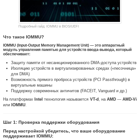
Подробный гайд: IOMMU в BIOS/UEFI
Что такое IOMMU?
IOMMU
(Input-Output Memory Management Unit) — это аппаратный
модуль управления памятью для устройств ввода-вывода, который
обеспечивает:
Защиту памяти от несанкционированного DMA-доступа устройств
Изоляцию устройств в виртуализированных средах («песочница»
для DMA)
Возможность прямого проброса устройств (PCI Passthrough) в
виртуальные машины
Поддержку современных античитов (FACEIT, Vanguard и др.)
На платформах
Intel
технология называется
VT-d
, на
AMD
—
AMD-Vi
или
IOMMU
.
Шаг 1: Проверка поддержки оборудования
Перед настройкой убедитесь, что ваше оборудование
поддерживает IOMMU: