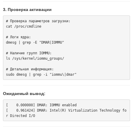
3. Проверка активации
# Проверка параметров загрузки:

cat /proc/cmdline

# Логи ядра:

dmesg | grep -E "DMAR|IOMMU"

# Наличие групп IOMMU:

ls /sys/kernel/iommu_groups/

# Детальная информация:

Ожидаемый вывод:
[    0.000000] DMAR: IOMMU enabled

[    0.961424] DMAR: Intel(R) Virtualization Technology fo