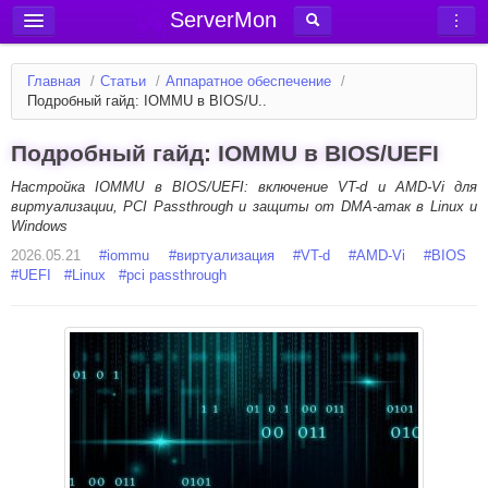
ServerMon
Добавить сервер
Главная
/
Статьи
/
Аппаратное обеспечение
/
Мониторинг серверов
Подробный гайд: IOMMU в BIOS/U..
Новости
Подробный гайд: IOMMU в BIOS/UEFI
Блог
Настройка IOMMU в BIOS/UEFI: включение VT-d и AMD-Vi для
Статьи
виртуализации, PCI Passthrough и защиты от DMA-атак в Linux и
Windows
Форум
2026.05.21
#
iommu
#
виртуализация
#
VT-d
#
AMD-Vi
#
BIOS
#
UEFI
#
Linux
#
pci passthrough
Вход в аккаунт