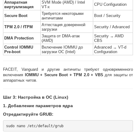
Аппаратная
SVM Mode (AMD) / Intel
CPU Configuration
виртуализация
VT-x
Требуется некоторыми
Secure Boot
Boot / Security
античитами
Аттестация доверенной
TPM 2.0 / fTPM
Security / Advanced
загрузки
Защита от DMA-атак
Security → AMD
DMA Protection
(AMD)
CBS
Control IOMMU
Включение IOMMU до
Advanced → VT-d
Pre-boot
загрузки ОС (Intel)
Configuration
FACEIT, Vanguard и другие античиты требуют одновременного
включения
IOMMU + Secure Boot + TPM 2.0 + VBS
для защиты от
аппаратных читов.
Шаг 3: Настройка в ОС (Linux)
1. Добавление параметров ядра
Отредактируйте GRUB: