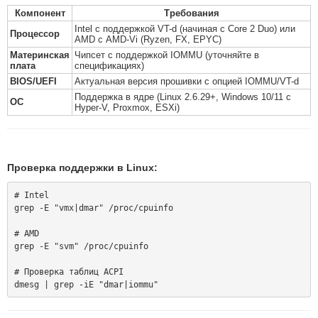
Компонент
Требования
Intel с поддержкой VT-d (начиная с Core 2 Duo) или
Процессор
AMD с AMD-Vi (Ryzen, FX, EPYC)
Материнская
Чипсет с поддержкой IOMMU (уточняйте в
плата
спецификациях)
BIOS/UEFI
Актуальная версия прошивки с опцией IOMMU/VT-d
Поддержка в ядре (Linux 2.6.29+, Windows 10/11 с
ОС
Hyper-V, Proxmox, ESXi)
Проверка поддержки в Linux:
# Intel

grep -E "vmx|dmar" /proc/cpuinfo

# AMD  

grep -E "svm" /proc/cpuinfo

# Проверка таблиц ACPI
