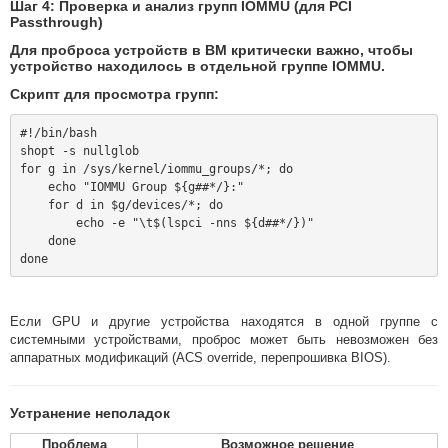
Шаг 4: Проверка и анализ групп IOMMU (для PCI
Passthrough)
Для проброса устройств в ВМ критически важно, чтобы
устройство находилось в
отдельной группе IOMMU
.
Скрипт для просмотра групп:
#!/bin/bash

shopt -s nullglob

for g in /sys/kernel/iommu_groups/*; do

    echo "IOMMU Group ${g##*/}:"

    for d in $g/devices/*; do

        echo -e "\t$(lspci -nns ${d##*/})"

    done

Если GPU и другие устройства находятся в одной группе с
системными устройствами, проброс может быть невозможен без
аппаратных модификаций (ACS override, перепрошивка BIOS).
Устранение неполадок
Проблема
Возможное решение