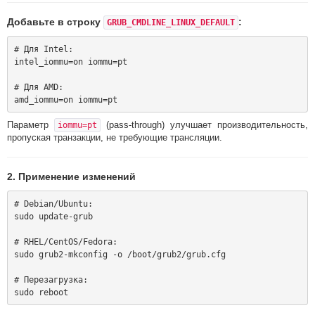
Добавьте в строку
:
GRUB_CMDLINE_LINUX_DEFAULT
# Для Intel:

intel_iommu=on iommu=pt

# Для AMD:

Параметр
(pass-through) улучшает производительность,
iommu=pt
пропуская транзакции, не требующие трансляции.
2. Применение изменений
# Debian/Ubuntu:

sudo update-grub

# RHEL/CentOS/Fedora:

sudo grub2-mkconfig -o /boot/grub2/grub.cfg

# Перезагрузка:
