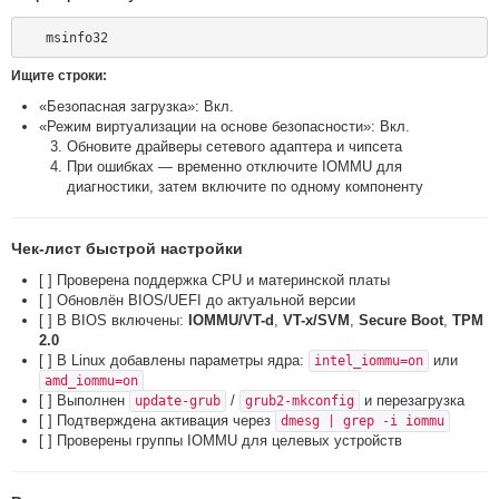
Ищите строки:
«Безопасная загрузка»: Вкл.
«Режим виртуализации на основе безопасности»: Вкл.
Обновите драйверы сетевого адаптера и чипсета
При ошибках — временно отключите IOMMU для
диагностики, затем включите по одному компоненту
Чек-лист быстрой настройки
[ ] Проверена поддержка CPU и материнской платы
[ ] Обновлён BIOS/UEFI до актуальной версии
[ ] В BIOS включены:
IOMMU/VT-d
,
VT-x/SVM
,
Secure Boot
,
TPM
2.0
[ ] В Linux добавлены параметры ядра:
или
intel_iommu=on
amd_iommu=on
[ ] Выполнен
/
и перезагрузка
update-grub
grub2-mkconfig
[ ] Подтверждена активация через
dmesg | grep -i iommu
[ ] Проверены группы IOMMU для целевых устройств