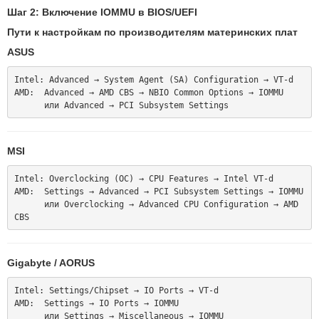
Шаг 2: Включение IOMMU в BIOS/UEFI
Пути к настройкам по производителям материнских плат
ASUS
Intel: Advanced → System Agent (SA) Configuration → VT-d

AMD:  Advanced → AMD CBS → NBIO Common Options → IOMMU

MSI
Intel: Overclocking (OC) → CPU Features → Intel VT-d

AMD:  Settings → Advanced → PCI Subsystem Settings → IOMMU

      или Overclocking → Advanced CPU Configuration → AMD 
Gigabyte / AORUS
Intel: Settings/Chipset → IO Ports → VT-d

AMD:  Settings → IO Ports → IOMMU
