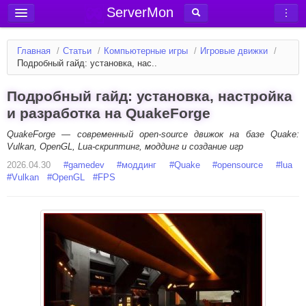
ServerMon
Добавить сервер
Главная
/
Статьи
/
Компьютерные игры
/
Игровые движки
/
Мониторинг серверов
Подробный гайд: установка, нас..
Новости
Подробный гайд: установка, настройка
Блог
и разработка на QuakeForge
Статьи
QuakeForge — современный open-source движок на базе Quake:
Vulkan, OpenGL, Lua-скриптинг, моддинг и создание игр
Форум
2026.04.30
#
gamedev
#
моддинг
#
Quake
#
opensource
#
lua
#
Vulkan
Вход в аккаунт
#
OpenGL
#
FPS