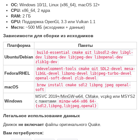
ОС:
Windows 10/11, Linux (x86_64), macOS 12+
CPU:
x86_64, 2 ядра
RAM:
2 ГБ
GPU:
Поддержка OpenGL 3.3 или Vulkan 1.1
Место:
~500 МБ (исходники + данные)
Зависимости для сборки из исходников
Платформа
Пакеты
build-essential cmake git libsdl2-dev libgl-
Ubuntu/Debian
dev libpng-dev libjpeg-dev libopenal-dev
zlib1g-dev
@development-tools cmake git SDL2-devel mesa-
Fedora/RHEL
libGL-devel libpng-devel libjpeg-turbo-devel
openal-soft-devel zlib-devel
brew install cmake sdl2 libpng jpeg openal-
macOS
soft
MSVC 2019+/MinGW-w64, CMake, vcpkg или MSYS2
Windows
с пакетами
mingw-w64-x86_64-
{sdl2,libpng,libjpeg,openal}
Легальное использование данных
Движок
не включает
файлы оригинального Quake.
Вам потребуются: