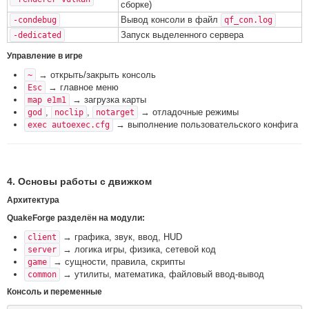
сборке)
Вывод консоли в файл
-condebug
qf_con.log
Запуск выделенного сервера
-dedicated
Управление в игре
→ открыть/закрыть консоль
~
→ главное меню
Esc
→ загрузка карты
map e1m1
,
,
→ отладочные режимы
god
noclip
notarget
→ выполнение пользовательского конфига
exec autoexec.cfg
4. Основы работы с движком
Архитектура
QuakeForge разделён на модули:
→ графика, звук, ввод, HUD
client
→ логика игры, физика, сетевой код
server
→ сущности, правила, скрипты
game
→ утилиты, математика, файловый ввод-вывод
common
Консоль и переменные