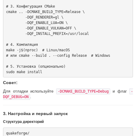
# 3. Конфигурация CMake

cmake .. -DCMAKE_BUILD_TYPE=Release \

         -DQF_RENDERER=gl \

         -DQF_ENABLE_LUA=ON \

         -DQF_ENABLE_VULKAN=OFF \

         -DQF_INSTALL_PREFIX=/usr/local

# 4. Компиляция

make -j$(nproc)  # Linux/macOS

# или cmake --build . --config Release  # Windows

# 5. Установка (опционально)

Совет:
Для отладки используйте
и флаг
-DCMAKE_BUILD_TYPE=Debug
-
.
DQF_DEBUG=ON
3. Настройка и первый запуск
Структура директорий
quakeforge/
