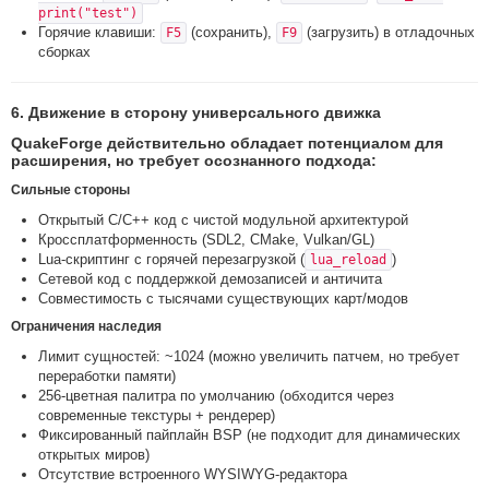
print("test")
Горячие клавиши:
(сохранить),
(загрузить) в отладочных
F5
F9
сборках
6. Движение в сторону универсального движка
QuakeForge действительно обладает потенциалом для
расширения, но требует осознанного подхода:
Сильные стороны
Открытый C/C++ код с чистой модульной архитектурой
Кроссплатформенность (SDL2, CMake, Vulkan/GL)
Lua-скриптинг с горячей перезагрузкой (
)
lua_reload
Сетевой код с поддержкой демозаписей и античита
Совместимость с тысячами существующих карт/модов
Ограничения наследия
Лимит сущностей: ~1024 (можно увеличить патчем, но требует
переработки памяти)
256-цветная палитра по умолчанию (обходится через
современные текстуры + рендерер)
Фиксированный пайплайн BSP (не подходит для динамических
открытых миров)
Отсутствие встроенного WYSIWYG-редактора