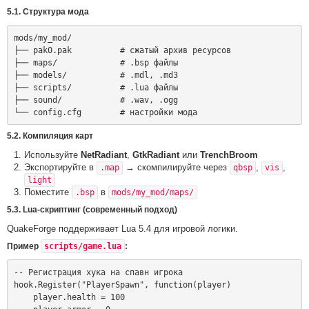
5.1. Структура мода
mods/my_mod/

├── pak0.pak          # сжатый архив ресурсов

├── maps/             # .bsp файлы

├── models/           # .mdl, .md3

├── scripts/          # .lua файлы

├── sound/            # .wav, .ogg

5.2. Компиляция карт
Используйте
NetRadiant
,
GtkRadiant
или
TrenchBroom
Экспортируйте в
→ скомпилируйте через
,
,
.map
qbsp
vis
light
Поместите
в
.bsp
mods/my_mod/maps/
5.3. Lua-скриптинг (современный подход)
QuakeForge поддерживает Lua 5.4 для игровой логики.
Пример
scripts/game.lua
:
-- Регистрация хука на спавн игрока

hook.Register("PlayerSpawn", function(player)

    player.health = 100
