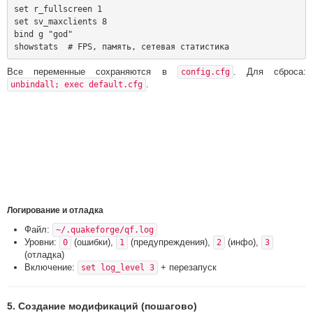
set r_fullscreen 1

set sv_maxclients 8

bind g "god"

Все переменные сохраняются в
. Для сброса:
config.cfg
.
unbindall; exec default.cfg
Логирование и отладка
Файл:
~/.quakeforge/qf.log
Уровни:
(ошибки),
(предупреждения),
(инфо),
0
1
2
3
(отладка)
Включение:
+ перезапуск
set log_level 3
5. Создание модификаций (пошагово)