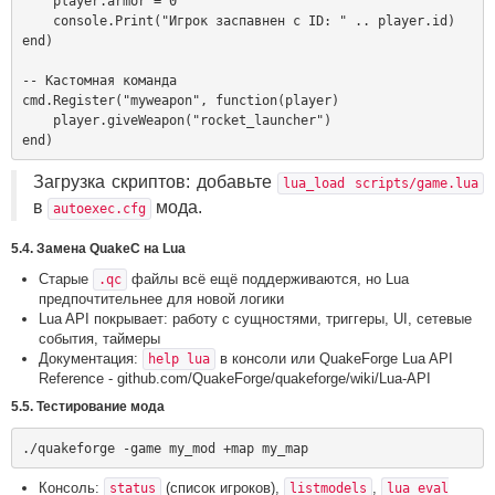
    player.armor = 0

    console.Print("Игрок заспавнен с ID: " .. player.id)

end)

-- Кастомная команда

cmd.Register("myweapon", function(player)

    player.giveWeapon("rocket_launcher")

Загрузка скриптов: добавьте
lua_load scripts/game.lua
в
мода.
autoexec.cfg
5.4. Замена QuakeC на Lua
Старые
файлы всё ещё поддерживаются, но Lua
.qc
предпочтительнее для новой логики
Lua API покрывает: работу с сущностями, триггеры, UI, сетевые
события, таймеры
Документация:
в консоли или QuakeForge Lua API
help lua
Reference - github.com/QuakeForge/quakeforge/wiki/Lua-API
5.5. Тестирование мода
Консоль:
(список игроков),
,
status
listmodels
lua_eval