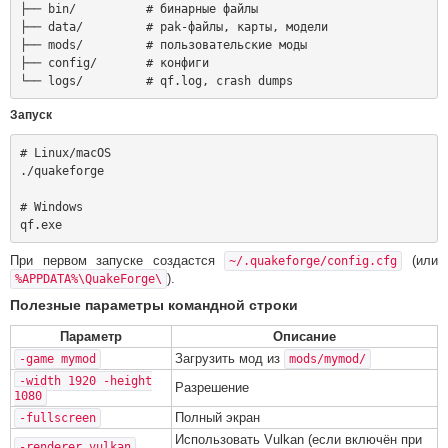
├── bin/          # бинарные файлы

├── data/         # pak-файлы, карты, модели

├── mods/         # пользовательские моды

├── config/       # конфиги

Запуск
# Linux/macOS

./quakeforge

# Windows

При первом запуске создастся
(или
~/.quakeforge/config.cfg
).
%APPDATA%\QuakeForge\
Полезные параметры командной строки
Параметр
Описание
Загрузить мод из
-game mymod
mods/mymod/
-width 1920 -height
Разрешение
1080
Полный экран
-fullscreen
Использовать Vulkan (если включён при
-renderer vulkan