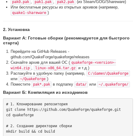
,
,
(из Steam/GOG/Shareware)
pak0.pak
pak1.pak
pak2.pak
Или бесплатные ресурсы из открытых архивов (например,
)
quake1-shareware
2. Установка
Вариант А: Готовые сборки (рекомендуется для быстрого
старта)
Перейдите на GitHub Releases -
github.com/QuakeForge/quakeforge/releases
Скачайте архив для вашей ОС (
quakeforge-<version>-
,
и т.д.)
win64.zip
linux-x86_64.tar.gz
Распакуйте в удобную папку (например,
C:\Games\QuakeForge
или
)
~/QuakeForge
Поместите
в подпапку
или
pak*.pak
data/
~/.quakeforge/
Вариант Б: Компиляция из исходников
# 1. Клонирование репозитория

git clone https://github.com/QuakeForge/quakeforge.git

cd quakeforge

# 2. Создание директории сборки

mkdir build && cd build
