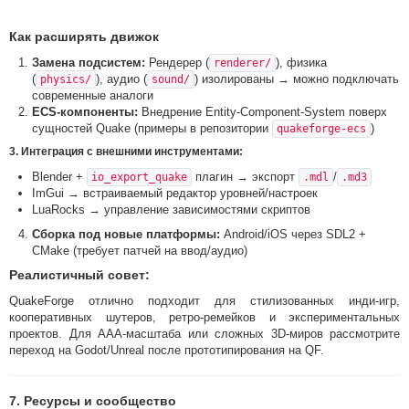
Как расширять движок
Замена подсистем:
Рендерер (
), физика
renderer/
(
), аудио (
) изолированы → можно подключать
physics/
sound/
современные аналоги
ECS-компоненты:
Внедрение Entity-Component-System поверх
сущностей Quake (примеры в репозитории
)
quakeforge-ecs
3.
Интеграция с внешними инструментами:
Blender +
плагин → экспорт
/
io_export_quake
.mdl
.md3
ImGui → встраиваемый редактор уровней/настроек
LuaRocks → управление зависимостями скриптов
Сборка под новые платформы:
Android/iOS через SDL2 +
CMake (требует патчей на ввод/аудио)
Реалистичный совет:
QuakeForge отлично подходит для стилизованных инди-игр,
кооперативных шутеров, ретро-ремейков и экспериментальных
проектов. Для AAA-масштаба или сложных 3D-миров рассмотрите
переход на Godot/Unreal после прототипирования на QF.
7. Ресурсы и сообщество