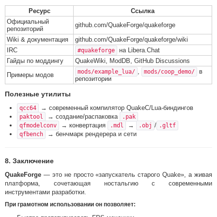
Ресурс
Ссылка
Официальный
github.com/QuakeForge/quakeforge
репозиторий
Wiki & документация
github.com/QuakeForge/quakeforge/wiki
IRC
на Libera.Chat
#quakeforge
Гайды по моддингу
QuakeWiki, ModDB, GitHub Discussions
,
в
mods/example_lua/
mods/coop_demo/
Примеры модов
репозитории
Полезные утилиты
→ современный компилятор QuakeC/Lua-биндингов
qcc64
→ создание/распаковка
paktool
.pak
→ конвертация
→
/
qfmodelconv
.mdl
.obj
.gltf
→ бенчмарк рендерера и сети
qfbench
8. Заключение
QuakeForge
— это не просто «запускатель старого Quake», а живая
платформа, сочетающая ностальгию с современными
инструментами разработки.
При грамотном использовании он позволяет: