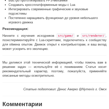
Быстро прототипировать FPS-механики
Создавать кроссплатформенные моды с Lua
Интегрировать современные графические и звуковые
подсистемы
Постепенно наращивать функционал до уровня небольшого
игрового движка
Рекомендация:
Начните с изучения исходников
и
,
src/game/
src/renderer/
поэкспериментируйте с Lua-скриптами, подключитесь к сообществу
для обмена опытом. Движок открыт к контрибьюторам, и ваш вклад
может ускорить его эволюцию.
Мы делимся этой технической информацией, чтобы помочь вам в
решении задач — используйте её с пониманием. Статья носит
рекомендательный характер, поэтому, пожалуйста, применяйте
описанные методы осмотрительно.
Статью подготовил: Денис Аверко @Nymexis г. Омск
Комментарии