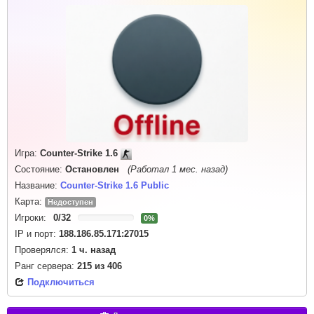
Игра:
Counter-Strike 1.6
Состояние:
Остановлен
(Работал 1 мес. назад)
Название:
Counter-Strike 1.6 Public
Карта:
Недоступен
Игроки:
0
/
32
0%
IP и порт:
188.186.85.171:27015
Проверялся:
1 ч. назад
Ранг сервера:
215
из
406
Подключиться