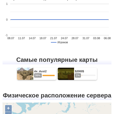
1
0
-1
08.07
11.07
14.07
18.07
21.07
24.07
28.07
31.07
03.08
06.08
Игроков
Самые популярные карты
de_dust2
$2000$
99%
1%
Физическое расположение сервера
+