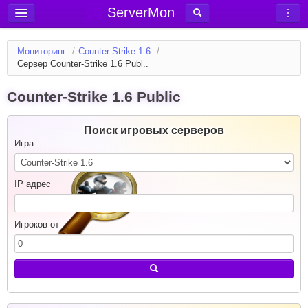
ServerMon
Добавить сервер
Мониторинг
/
Counter-Strike 1.6
/
Мониторинг серверов
Сервер Counter-Strike 1.6 Publ..
Новости
Counter-Strike 1.6 Public
Блог
Статьи
Поиск игровых серверов
Игра
Форум
Вход в аккаунт
IP адрес
Игроков от