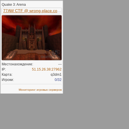
Quake 3: Arena
77AW CTF @ wrong-place.com
Местонахождение:
---
IP:
51.15.26.38:27962
Карта:
q3dm1
Игроки:
0/32
Мониторинг игровых серверов