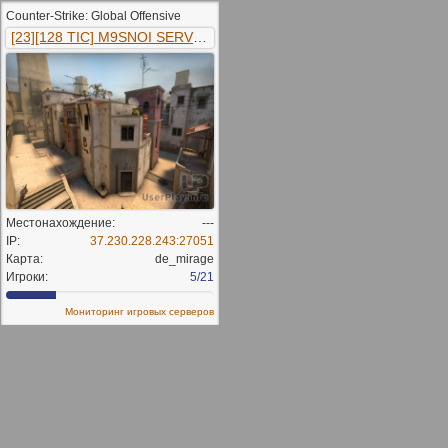
Counter-Strike: Global Offensive
[23][128 TIC] M9SNOI SERVER CS:GO | PUBLIC | !knife !ws !glo..
Местонахождение:
---
IP:
37.230.228.243:27051
Карта:
de_mirage
Игроки:
5/21
Мониторинг игровых серверов