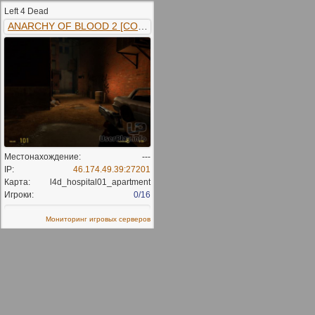
Left 4 Dead
ANARCHY OF BLOOD 2 [COOP]
Местонахождение:
---
IP:
46.174.49.39:27201
Карта:
l4d_hospital01_apartment
Игроки:
0/16
Мониторинг игровых серверов