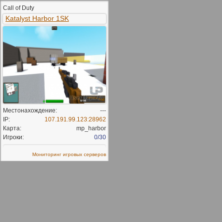
Call of Duty
Katalyst Harbor 1SK
Местонахождение:
---
IP:
107.191.99.123:28962
Карта:
mp_harbor
Игроки:
0/30
Мониторинг игровых серверов